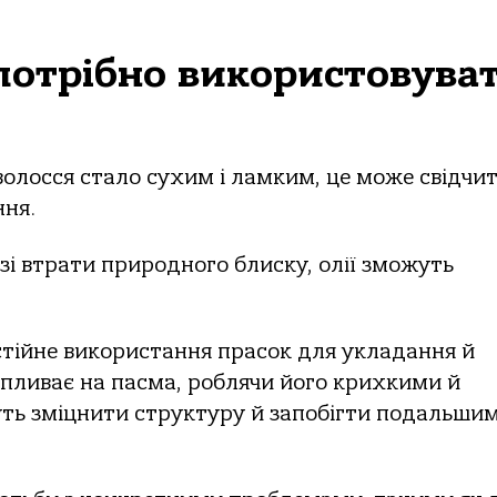
 потрібно використовува
волосся стало сухим і ламким, це може свідчи
ння.
азі втрати природного блиску, олії зможуть
остійне використання прасок для укладання й
впливає на пасма, роблячи його крихкими й
ь зміцнити структуру й запобігти подальши