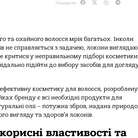
Поширити:
о та охайного волосся мрія багатьох. Інколи
ів не справляється з задачею, локони виглядаю
критися у неправильному підборі косметики т
ідально підійти до вибору засобів для догляду
ефективну косметику для волосся, розроблену
йках бренду є всі необхідні продукти для
туральні олії – потужна зброя, надана природ
го вигляду та здоров’я локонів.
 корисні властивості та