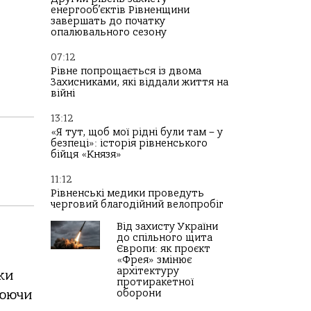
енергооб’єктів Рівненщини
завершать до початку
опалювального сезону
07:12
Рівне попрощається із двома
Захисниками, які віддали життя на
війні
13:12
«Я тут, щоб мої рідні були там – у
безпеці»: історія рівненського
бійця «Князя»
11:12
Рівненські медики проведуть
черговий благодійний велопробіг
Від захисту України
до спільного щита
Європи: як проєкт
«Фрея» змінює
архітектуру
ки
протиракетної
люючи
оборони