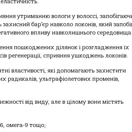
 еластичність.
ияння утриманню вологи у волоссі, запобігаюч
 захисний бар’єр навколо локонів, який запобі
негативного впливу навколишнього середовища
нення пошкоджених ділянок і розгладження їх
ів регенерації, сприяння ушкоджень локонів.
тні властивості, які допомагають захистити
ьних радикалів, ультрафіолетових променів,
ежності від виду, але в цілому вони містять
6, омега-9 тощо;