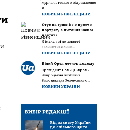
журналістського відрядження
я...
НОВИНИ РІВНЕНЩИНИ
ти
Стус на гривні: не просто
портрет, а питання нашої
пам’яті
Є імена, які не повинні
ти
залишатися лише...
НОВИНИ РІВНЕНЩИНИ
Білий Орел летить додому
Президент Польщі Кароль
Навроцький позбавив
Володимира Зеленського...
НОВИНИ УКРАЇНИ
м
ВИБІР РЕДАКЦІЇ
Від захисту України
до спільного щита