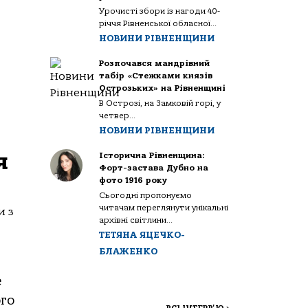
Урочисті збори із нагоди 40-
річчя Рівненської обласної...
НОВИНИ РІВНЕНЩИНИ
Розпочався мандрівний
табір «Стежками князів
Острозьких» на Рівненщині
В Острозі, на Замковій горі, у
четвер...
НОВИНИ РІВНЕНЩИНИ
я
Історична Рівненщина:
Форт-застава Дубно на
фото 1916 року
Сьогодні пропонуємо
читачам переглянути унікальні
и з
архівні світлини...
ТЕТЯНА ЯЦЕЧКО-
БЛАЖЕНКО
е
ого