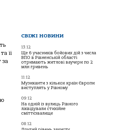
СВІЖІ НОВИНИ
ть
13:12
а її
Ще 6 учасників бойових дій з числа
ВПО в Рівненській області
 за
отримають житлові ваучери по 2
млн гривень
11:12
Музиканти з кількох країн Європи
виступлять у Рівному
09:12
ою
На одній із вулиць Рівного
ліквідували стихійне
сміттєзвалище
08:12
Другий рівень захисту