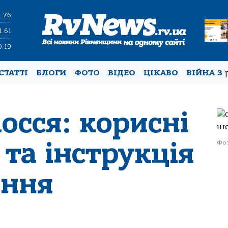
4.76
1.61
0.19
СТАТТІ
БЛОГИ
ФОТО
ВІДЕО
ЦІКАВО
ВІЙНА З
лосся: корисні
 та інструкція
Фот
ання