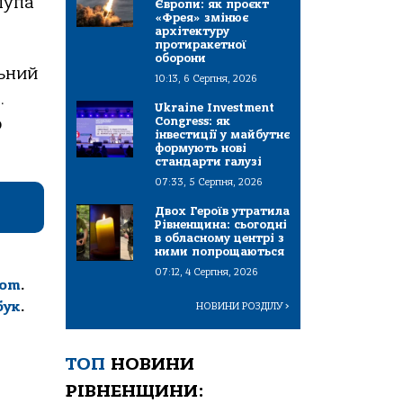
лупа
Європи: як проєкт
«Фрея» змінює
архітектуру
протиракетної
оборони
льний
10:13, 6 Серпня, 2026
.
Ukraine Investment
о
Congress: як
інвестиції у майбутнє
формують нові
стандарти галузі
07:33, 5 Серпня, 2026
Двох Героїв утратила
Рівненщина: сьогодні
в обласному центрі з
ними попрощаються
07:12, 4 Серпня, 2026
com
.
бук
.
НОВИНИ РОЗДІЛУ
>
ТОП
НОВИНИ
РІВНЕНЩИНИ: