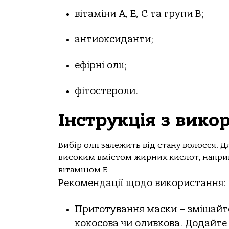
вітаміни A, E, С та групи B;
антиоксиданти;
ефірні олії;
фітостероли.
Інструкція з вико
Вибір олії залежить від стану волосся. 
високим вмістом жирних кислот, наприк
вітаміном Е.
Рекомендації щодо використання:
Приготування маски – змішайте 
кокосова чи оливкова. Додайте