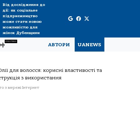
Від дослідження до
дії: як соціальне
підприємництво
може стати новою
можливістю для
жінок Дубенщини
СПЕЦТЕМА
рф
АВТОРИ
UANEWS
о з мережі Інтернет