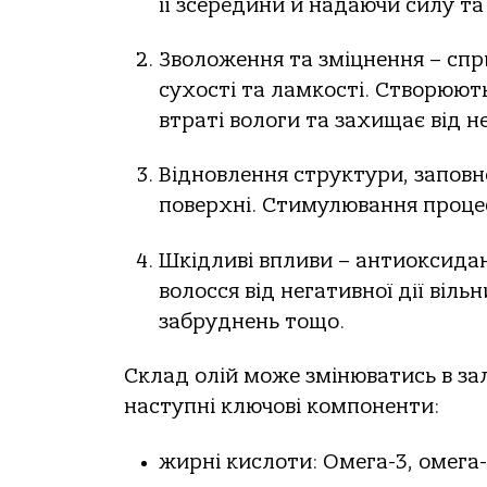
її зсередини й надаючи силу та
Зволоження та зміцнення – спр
сухості та ламкості. Створюють
втраті вологи та захищає від 
Відновлення структури, запов
поверхні. Стимулювання процес
Шкідливі впливи – антиоксидан
волосся від негативної дії віл
забруднень тощо.
Склад олій може змінюватись в зал
наступні ключові компоненти:
жирні кислоти: Омега-3, омега-