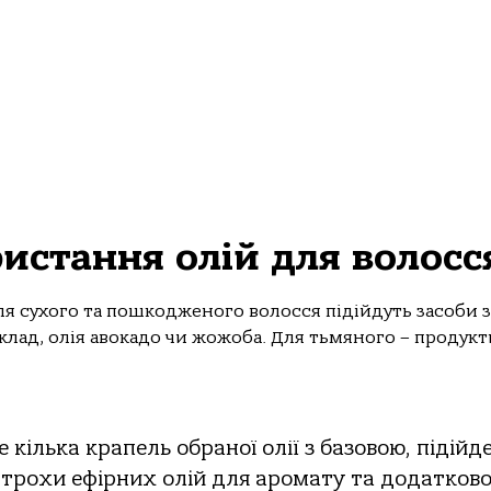
ристання олій для волосс
Для сухого та пошкодженого волосся підійдуть засоби з
лад, олія авокадо чи жожоба. Для тьмяного – продукт
кілька крапель обраної олії з базовою, підійд
 трохи ефірних олій для аромату та додатков