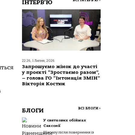
ВСІ ІНТЕРВ'Ю
>
ІНТЕРВ'Ю
22:26, 1 Липня, 2026
Запрошуємо жінок до участі
иться
у проєкті “Зростаємо разом”,
– голова ГО “Інтонація ЗМІН”
Вікторія Костюк
з
ВСІ БЛОГИ
>
БЛОГИ
У святкових обіймах
Саксонії
Щоразу після повернення із