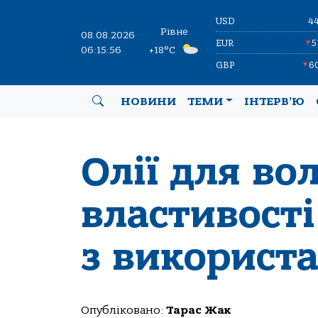
USD
4
Рівне
08.08.2026
EUR
5
▼
06:15:57
+18°C
GBP
6
▼
НОВИНИ
ТЕМИ
ІНТЕРВ’Ю
Олії для во
властивості
з використ
Опубліковано:
Тарас Жак