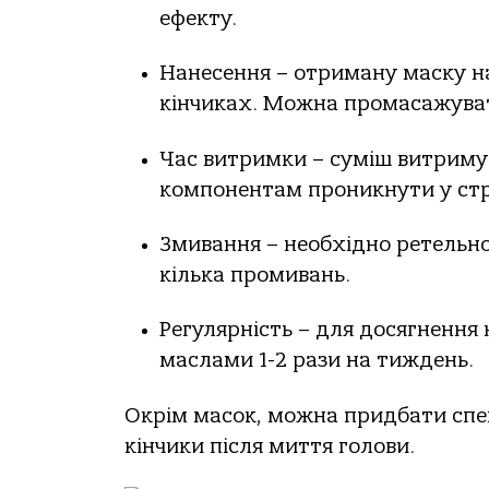
ефекту.
Нанесення – отриману маску на
кінчиках. Можна промасажуват
Час витримки – суміш витриму
компонентам проникнути у стр
Змивання – необхідно ретельн
кілька промивань.
Регулярність – для досягнення
маслами 1-2 рази на тиждень.
Окрім масок, можна придбати спеці
кінчики після миття голови.