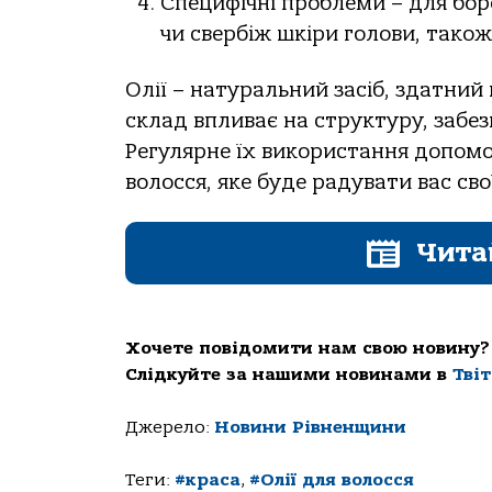
Специфічні проблеми – для бо
чи свербіж шкіри голови, також
Олії – натуральний засіб, здатний
склад впливає на структуру, забе
Регулярне їх використання допомо
волосся, яке буде радувати вас св
Чита
Хочете повідомити нам свою новину?
Слідкуйте за нашими новинами в
Тві
Джерело:
Новини Рівненщини
Теги:
#краса
,
#Олії для волосся