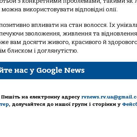
ротьби з конкретними проблемами, такими як 
 можна використовувати відповідні олії.
 позитивно впливати на стан волосся. Їх уніка
зпечуючи зволоження, живлення та відновлення
же вам досягти живого, красивого й здоровог
оїм блиском і доглянутістю.
йте нас у Google News
 Пишіть на електронну адресу
rvnews.rv.ua@gmail.
ттер
, долучайтеся до нашої групи і сторінки у
Фейс