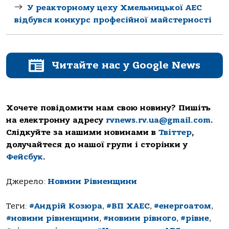
У реакторному цеху Хмельницької АЕС
відбувся конкурс професійної майстерності
Читайте нас у Google News
Хочете повідомити нам свою новину? Пишіть
на електронну адресу
rvnews.rv.ua@gmail.com
.
Слідкуйте за нашими новинами в
Твіттер
,
долучайтеся до нашої групи і сторінки у
Фейсбук
.
Джерело:
Новини Рівненщини
Теги:
#Андрій Козюра
,
#ВП ХАЕС
,
#енергоатом
,
#новини рівненщини
,
#новини рівного
,
#рівне
,