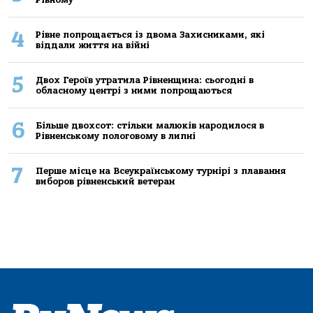
4
Рівне попрощається із двома Захисниками, які
віддали життя на війні
5
Двох Героїв утратила Рівненщина: сьогодні в
обласному центрі з ними попрощаються
6
Більше двохсот: стільки малюків народилося в
Рівненському пологовому в липні
7
Перше місце на Всеукраїнському турнірі з плавання
виборов рівненський ветеран