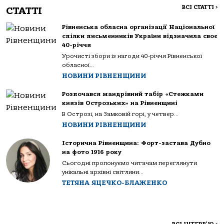
ВСІ СТАТТІ
>
СТАТТІ
Рівненська обласна організації Національної
спілки письменників України відзначила своє
40-річчя
Урочисті збори із нагоди 40-річчя Рівненської
обласної...
НОВИНИ РІВНЕНЩИНИ
Розпочався мандрівний табір «Стежками
князів Острозьких» на Рівненщині
В Острозі, на Замковій горі, у четвер...
НОВИНИ РІВНЕНЩИНИ
Історична Рівненщина: Форт-застава Дубно
на фото 1916 року
Сьогодні пропонуємо читачам переглянути
унікальні архівні світлини...
ТЕТЯНА ЯЦЕЧКО-БЛАЖЕНКО