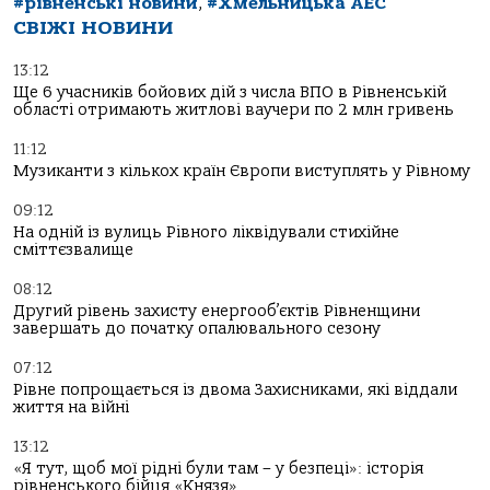
#рівненські новини
,
#Хмельницька АЕС
СВІЖІ НОВИНИ
13:12
Ще 6 учасників бойових дій з числа ВПО в Рівненській
області отримають житлові ваучери по 2 млн гривень
11:12
Музиканти з кількох країн Європи виступлять у Рівному
09:12
На одній із вулиць Рівного ліквідували стихійне
сміттєзвалище
08:12
Другий рівень захисту енергооб’єктів Рівненщини
завершать до початку опалювального сезону
07:12
Рівне попрощається із двома Захисниками, які віддали
життя на війні
13:12
«Я тут, щоб мої рідні були там – у безпеці»: історія
рівненського бійця «Князя»