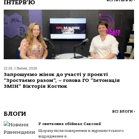
ВСІ ІНТЕРВ'Ю
>
ІНТЕРВ'Ю
22:26, 1 Липня, 2026
Запрошуємо жінок до участі у проєкті
“Зростаємо разом”, – голова ГО “Інтонація
ЗМІН” Вікторія Костюк
ВСІ БЛОГИ
>
БЛОГИ
У святкових обіймах Саксонії
Щоразу після повернення із журналістського
відрядження я...