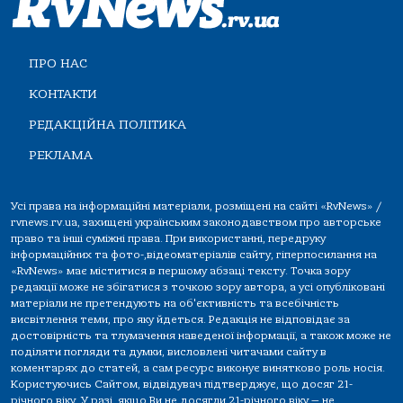
ПРО НАС
КОНТАКТИ
РЕДАКЦІЙНА ПОЛІТИКА
РЕКЛАМА
Усі права на інформаційні матеріали, розміщені на сайті «RvNews» /
rvnews.rv.ua, захищені українським законодавством про авторське
право та інші суміжні права. При використанні, передруку
інформаційних та фото-,відеоматеріалів сайту, гіперпосилання на
«RvNews» має міститися в першому абзаці тексту. Точка зору
редакції може не збігатися з точкою зору автора, а усі опубліковані
матеріали не претендують на об'єктивність та всебічність
висвітлення теми, про яку йдеться. Редакція не відповідає за
достовірність та тлумачення наведеної інформації, а також може не
поділяти погляди та думки, висловлені читачами сайту в
коментарях до статей, а сам ресурс виконує винятково роль носія.
Користуючись Сайтом, відвідувач підтверджує, що досяг 21-
річного віку. У разі, якщо Ви не досягли 21-річного віку — не