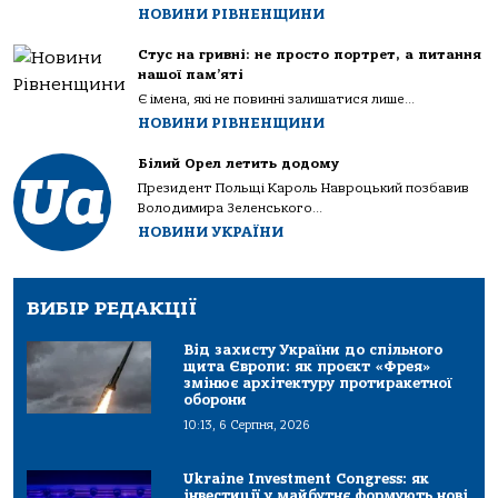
НОВИНИ РІВНЕНЩИНИ
Стус на гривні: не просто портрет, а питання
нашої пам’яті
Є імена, які не повинні залишатися лише...
НОВИНИ РІВНЕНЩИНИ
Білий Орел летить додому
Президент Польщі Кароль Навроцький позбавив
Володимира Зеленського...
НОВИНИ УКРАЇНИ
ВИБІР РЕДАКЦІЇ
Від захисту України до спільного
щита Європи: як проєкт «Фрея»
змінює архітектуру протиракетної
оборони
10:13, 6 Серпня, 2026
Ukraine Investment Congress: як
інвестиції у майбутнє формують нові