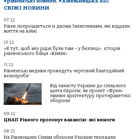
#рівненські новини
,
#Хмельницька АЕС
СВІЖІ НОВИНИ
07:12
Рівне попрощається із двома Захисниками, які віддали
життя на війні
13:12
«Я тут, щоб мої рідні були там – у безпеці»: історія
рівненського бійця «Князя»
11:12
Рівненські медики проведуть черговий благодійний
велопробіг
Від захисту України до спільного
щита Європи: як проєкт «Фрея»
змінює архітектуру протиракетної
оборони
09:12
ЦНАП Рівного пропонує вакансію: які вимоги
08:12
На Рівненщині Силам оборони України передали