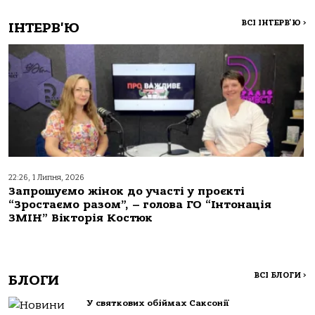
ВСІ ІНТЕРВ'Ю
>
ІНТЕРВ'Ю
22:26, 1 Липня, 2026
Запрошуємо жінок до участі у проєкті
“Зростаємо разом”, – голова ГО “Інтонація
ЗМІН” Вікторія Костюк
ВСІ БЛОГИ
>
БЛОГИ
У святкових обіймах Саксонії