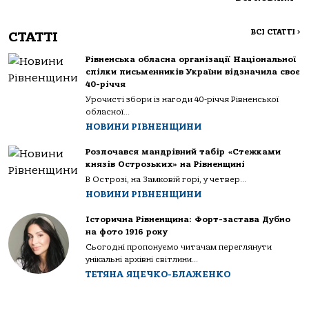
ВСІ СТАТТІ
>
СТАТТІ
Рівненська обласна організації Національної
спілки письменників України відзначила своє
40-річчя
Урочисті збори із нагоди 40-річчя Рівненської
обласної...
НОВИНИ РІВНЕНЩИНИ
Розпочався мандрівний табір «Стежками
князів Острозьких» на Рівненщині
В Острозі, на Замковій горі, у четвер...
НОВИНИ РІВНЕНЩИНИ
Історична Рівненщина: Форт-застава Дубно
на фото 1916 року
Сьогодні пропонуємо читачам переглянути
унікальні архівні світлини...
ТЕТЯНА ЯЦЕЧКО-БЛАЖЕНКО