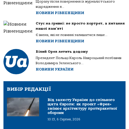
Щоразу після повернення із журналістського
відрядження я...
НОВИНИ РІВНЕНЩИНИ
Стус на гривні: не просто портрет, а питання
нашої пам’яті
Є імена, які не повинні залишатися лише...
НОВИНИ РІВНЕНЩИНИ
Білий Орел летить додому
Президент Польщі Кароль Навроцький позбавив
Володимира Зеленського...
НОВИНИ УКРАЇНИ
ВИБІР РЕДАКЦІЇ
Від захисту України до спільного
щита Європи: як проєкт «Фрея»
змінює архітектуру протиракетної
оборони
10:13, 6 Серпня, 2026