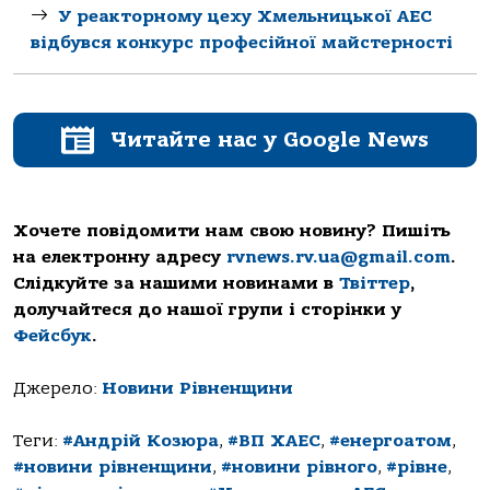
У реакторному цеху Хмельницької АЕС
відбувся конкурс професійної майстерності
Читайте нас у Google News
Хочете повідомити нам свою новину? Пишіть
на електронну адресу
rvnews.rv.ua@gmail.com
.
Слідкуйте за нашими новинами в
Твіттер
,
долучайтеся до нашої групи і сторінки у
Фейсбук
.
Джерело:
Новини Рівненщини
Теги:
#Андрій Козюра
,
#ВП ХАЕС
,
#енергоатом
,
#новини рівненщини
,
#новини рівного
,
#рівне
,