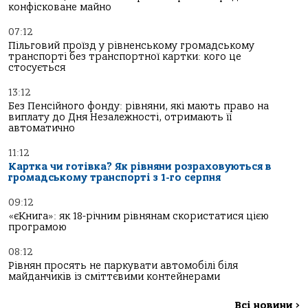
конфісковане майно
07:12
Пільговий проїзд у рівненському громадському
транспорті без транспортної картки: кого це
стосується
13:12
Без Пенсійного фонду: рівняни, які мають право на
виплату до Дня Незалежності, отримають її
автоматично
11:12
Картка чи готівка? Як рівняни розраховуються в
громадському транспорті з 1-го серпня
09:12
«єКнига»: як 18-річним рівнянам скористатися цією
програмою
08:12
Рівнян просять не паркувати автомобілі біля
майданчиків із сміттєвими контейнерами
Всі новини
>