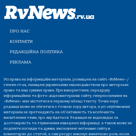
ПРО НАС
КОНТАКТИ
РЕДАКЦІЙНА ПОЛІТИКА
РЕКЛАМА
Усі права на інформаційні матеріали, розміщені на сайті «RvNews» /
rvnews.rv.ua, захищені українським законодавством про авторське
право та інші суміжні права. При використанні, передруку
інформаційних та фото-,відеоматеріалів сайту, гіперпосилання на
«RvNews» має міститися в першому абзаці тексту. Точка зору
редакції може не збігатися з точкою зору автора, а усі опубліковані
матеріали не претендують на об'єктивність та всебічність
висвітлення теми, про яку йдеться. Редакція не відповідає за
достовірність та тлумачення наведеної інформації, а також може не
поділяти погляди та думки, висловлені читачами сайту в
коментарях до статей, а сам ресурс виконує винятково роль носія.