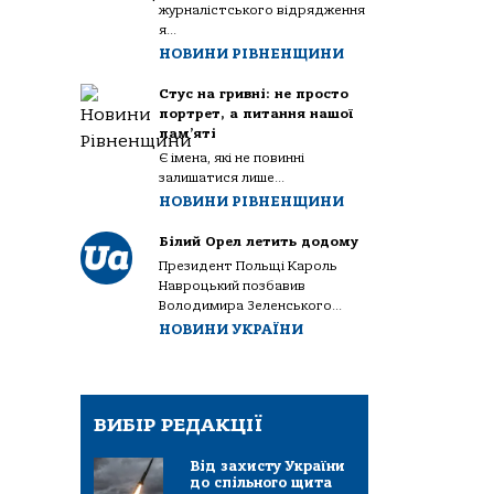
журналістського відрядження
я...
НОВИНИ РІВНЕНЩИНИ
Стус на гривні: не просто
портрет, а питання нашої
пам’яті
Є імена, які не повинні
залишатися лише...
НОВИНИ РІВНЕНЩИНИ
Білий Орел летить додому
Президент Польщі Кароль
Навроцький позбавив
Володимира Зеленського...
НОВИНИ УКРАЇНИ
ВИБІР РЕДАКЦІЇ
Від захисту України
до спільного щита