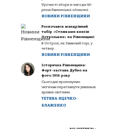
Урочисті збори із нагоди 40-
річчя Рівненської обласної...
НОВИНИ РІВНЕНЩИНИ
Розпочався мандрівний
табір «Стежками князів
Острозьких» на Рівненщині
В Острозі, на Замковій горі, у
четвер...
НОВИНИ РІВНЕНЩИНИ
Історична Рівненщина:
Форт-застава Дубно на
фото 1916 року
Сьогодні пропонуємо
читачам переглянути унікальні
архівні світлини...
ТЕТЯНА ЯЦЕЧКО-
БЛАЖЕНКО