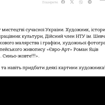
Поширити:
 мистецтві сучасної України. Художник, істори
рацівник культури, Дійсний член НТУ ім. Шевч
ового малярства і графіки, художньої фотогра
ропейського живопису «Євро-Арт» Роман Яців
 Синьо-жовте!!!».
ю та навіть придбати деякі картини художника