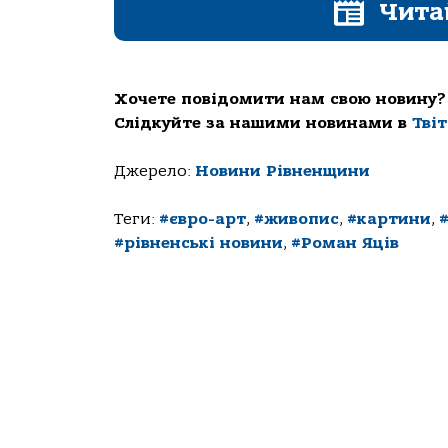
Чита
Хочете повідомити нам свою новину?
Слідкуйте за нашими новинами в
Тві
Джерело:
Новини Рівненщини
Теги:
#євро-арт
,
#живопис
,
#картини
,
#рівненські новини
,
#Роман Яців