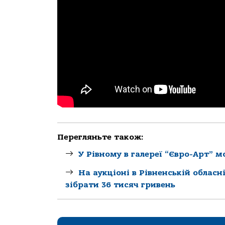
Перегляньте також:
У Рівному в галереї “Євро-Арт” 
На аукціоні в Рівненській обласн
зібрати 36 тисяч гривень