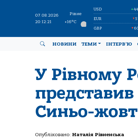
USD
4
▲
Рівне
07.08.2026
EUR
5
▼
20:12:22
+16°C
GBP
6
▼
НОВИНИ
ТЕМИ
ІНТЕРВ’Ю
У Рівному 
представив
Синьо-жовт
Опубліковано:
Наталія Рівненська