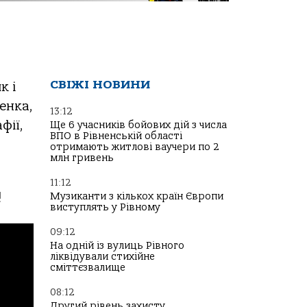
СВІЖІ НОВИНИ
к і
енка,
13:12
фії,
Ще 6 учасників бойових дій з числа
ВПО в Рівненській області
отримають житлові ваучери по 2
млн гривень
11:12
Музиканти з кількох країн Європи
!
виступлять у Рівному
09:12
На одній із вулиць Рівного
ліквідували стихійне
сміттєзвалище
08:12
Другий рівень захисту