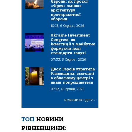
Європи: як проєкт
«Фрея» змінює
архітектуру
протиракетної
оборони
10:13, 6 Серпня, 2026
Ukraine Investment
Congress: як
інвестиції у майбутнє
формують нові
стандарти галузі
07:33, 5 Серпня, 2026
Двох Героїв утратила
Рівненщина: сьогодні
в обласному центрі з
ними попрощаються
07:12, 4 Серпня, 2026
НОВИНИ РОЗДІЛУ
>
ТОП
НОВИНИ
РІВНЕНЩИНИ: