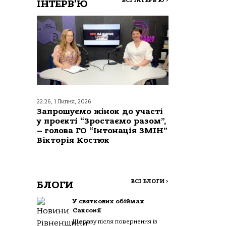
ВСІ ІНТЕРВ'Ю
>
ІНТЕРВ'Ю
22:26, 1 Липня, 2026
Запрошуємо жінок до участі
у проєкті “Зростаємо разом”,
– голова ГО “Інтонація ЗМІН”
Вікторія Костюк
ВСІ БЛОГИ
>
БЛОГИ
У святкових обіймах
Саксонії
Щоразу після повернення із