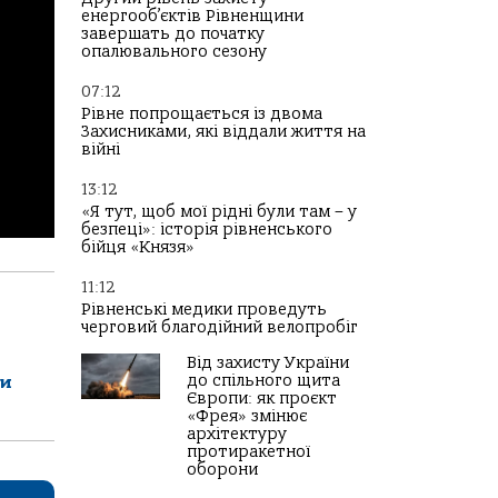
енергооб’єктів Рівненщини
завершать до початку
опалювального сезону
07:12
Рівне попрощається із двома
Захисниками, які віддали життя на
війні
13:12
«Я тут, щоб мої рідні були там – у
безпеці»: історія рівненського
бійця «Князя»
11:12
Рівненські медики проведуть
черговий благодійний велопробіг
Від захисту України
до спільного щита
ли
Європи: як проєкт
«Фрея» змінює
архітектуру
протиракетної
оборони