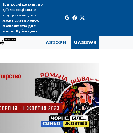
Від дослідження до
дії: як соціальне
підприємництво
може стати новою
можливістю для
жінок Дубенщини
СПЕЦТЕМА
рф
АВТОРИ
UANEWS