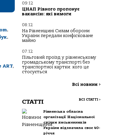
09:12
ЦНАП Рівного пропонує
вакансію: які вимоги
08:12
com
.
На Рівненщині Силам оборони
України передали конфісковане
бук
.
майно
07:12
Пільговий проїзд у рівненському
громадському транспорті без
е ART
,
транспортної картки: кого це
стосується
Всі новини
>
ВСІ СТАТТІ
>
СТАТТІ
Рівненська обласна
організації Національної
спілки письменників
України відзначила своє 40-
річчя