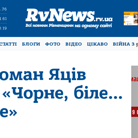
4.76
1.61
0.19
СТАТТІ
БЛОГИ
ФОТО
ВІДЕО
ЦІКАВО
ВІЙНА З
Роман Яців
 «Чорне, біле…
е»