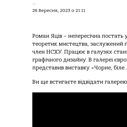
—
26 Вересня, 2023 о 21:11
Роман Яців – непересічна постать у
теоретик мистецтва, заслужений п
член НСХУ. Працює в галузях станк
графічного дизайну. В галереї єв
представив виставку «Чорне, біле…
Ви ще встигаєте відвідати галере