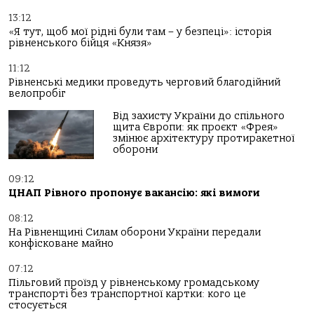
13:12
«Я тут, щоб мої рідні були там – у безпеці»: історія
рівненського бійця «Князя»
11:12
Рівненські медики проведуть черговий благодійний
велопробіг
Від захисту України до спільного
щита Європи: як проєкт «Фрея»
змінює архітектуру протиракетної
оборони
09:12
ЦНАП Рівного пропонує вакансію: які вимоги
08:12
На Рівненщині Силам оборони України передали
конфісковане майно
07:12
Пільговий проїзд у рівненському громадському
транспорті без транспортної картки: кого це
стосується