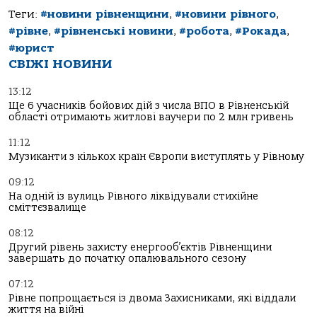
Теги:
#новини рівненщини
,
#новини рівного
,
#рівне
,
#рівненські новини
,
#робота
,
#Рокада
,
#юрист
СВІЖІ НОВИНИ
13:12
Ще 6 учасників бойових дій з числа ВПО в Рівненській
області отримають житлові ваучери по 2 млн гривень
11:12
Музиканти з кількох країн Європи виступлять у Рівному
09:12
На одній із вулиць Рівного ліквідували стихійне
сміттєзвалище
08:12
Другий рівень захисту енергооб’єктів Рівненщини
завершать до початку опалювального сезону
07:12
Рівне попрощається із двома Захисниками, які віддали
життя на війні