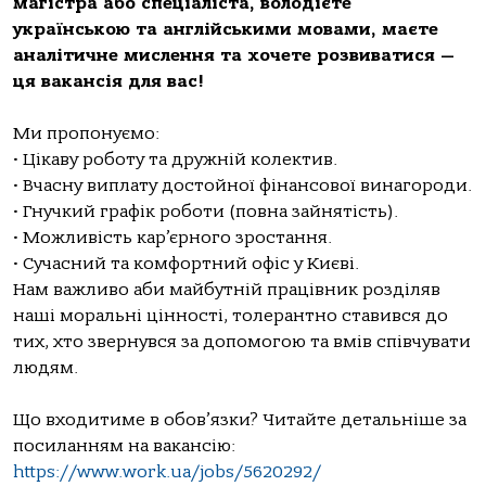
магістра або спеціаліста, володієте
українською та англійськими мовами, маєте
аналітичне мислення та хочете розвиватися —
ця вакансія для вас!
Ми пропонуємо:
• Цікаву роботу та дружній колектив.
• Вчасну виплату достойної фінансової винагороди.
• Гнучкий графік роботи (повна зайнятість).
• Можливість кар’єрного зростання.
• Сучасний та комфортний офіс у Києві.
Нам важливо аби майбутній працівник розділяв
наші моральні цінності, толерантно ставився до
тих, хто звернувся за допомогою та вмів співчувати
людям.
Що входитиме в обов’язки? Читайте детальніше за
посиланням на вакансію:
https://www.work.ua/jobs/5620292/