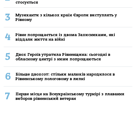
стосується
3
Музиканти з кількох країн Європи виступлять у
Рівному
4
Рівне попрощається із двома Захисниками, які
віддали життя на війні
5
Двох Героїв утратила Рівненщина: сьогодні в
обласному центрі з ними попрощаються
6
Більше двохсот: стільки малюків народилося в
Рівненському пологовому в липні
7
Перше місце на Всеукраїнському турнірі з плавання
виборов рівненський ветеран