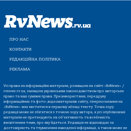
ПРО НАС
КОНТАКТИ
РЕДАКЦІЙНА ПОЛІТИКА
РЕКЛАМА
Усі права на інформаційні матеріали, розміщені на сайті «RvNews» /
rvnews.rv.ua, захищені українським законодавством про авторське
право та інші суміжні права. При використанні, передруку
інформаційних та фото-,відеоматеріалів сайту, гіперпосилання на
«RvNews» має міститися в першому абзаці тексту. Точка зору
редакції може не збігатися з точкою зору автора, а усі опубліковані
матеріали не претендують на об'єктивність та всебічність
висвітлення теми, про яку йдеться. Редакція не відповідає за
достовірність та тлумачення наведеної інформації, а також може не