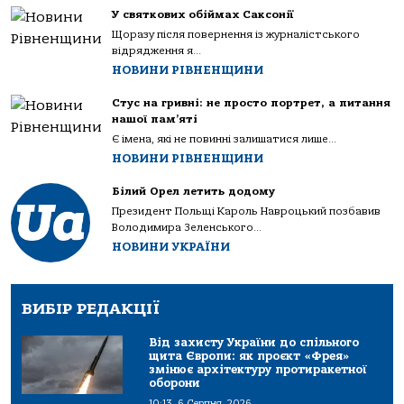
У святкових обіймах Саксонії
Щоразу після повернення із журналістського
відрядження я...
НОВИНИ РІВНЕНЩИНИ
Стус на гривні: не просто портрет, а питання
нашої пам’яті
Є імена, які не повинні залишатися лише...
НОВИНИ РІВНЕНЩИНИ
Білий Орел летить додому
Президент Польщі Кароль Навроцький позбавив
Володимира Зеленського...
НОВИНИ УКРАЇНИ
ВИБІР РЕДАКЦІЇ
Від захисту України до спільного
щита Європи: як проєкт «Фрея»
змінює архітектуру протиракетної
оборони
10:13, 6 Серпня, 2026