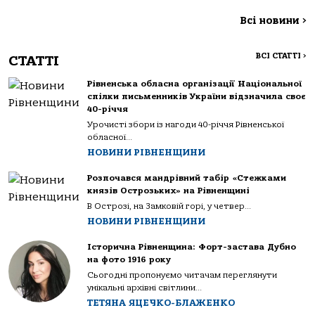
Всі новини
>
ВСІ СТАТТІ
>
СТАТТІ
Рівненська обласна організації Національної
спілки письменників України відзначила своє
40-річчя
Урочисті збори із нагоди 40-річчя Рівненської
обласної...
НОВИНИ РІВНЕНЩИНИ
Розпочався мандрівний табір «Стежками
князів Острозьких» на Рівненщині
В Острозі, на Замковій горі, у четвер...
НОВИНИ РІВНЕНЩИНИ
Історична Рівненщина: Форт-застава Дубно
на фото 1916 року
Сьогодні пропонуємо читачам переглянути
унікальні архівні світлини...
ТЕТЯНА ЯЦЕЧКО-БЛАЖЕНКО