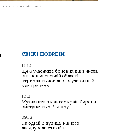
о: Рівненська облрада
СВІЖІ НОВИНИ
я
13:12
Ще 6 учасників бойових дій з числа
ВПО в Рівненській області
отримають житлові ваучери по 2
млн гривень
11:12
Музиканти з кількох країн Європи
виступлять у Рівному
09:12
На одній із вулиць Рівного
ліквідували стихійне