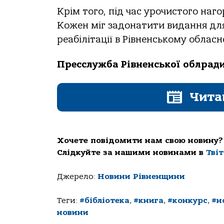
Крім того, під час урочистого наг
Кожен міг задонатити видання для 
реабілітації в Рівненському обласн
Пресслужба Рівненської облрад
Чита
Хочете повідомити нам свою новину?
Слідкуйте за нашими новинами в
Тві
Джерело:
Новини Рівненщини
Теги:
#бібліотека
,
#книга
,
#конкурс
,
#н
новини