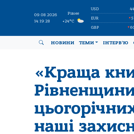
USD
4
Рівне
09.08.2026
EUR
5
▼
14:19:29
+24°C
GBP
6
▼
НОВИНИ
ТЕМИ
ІНТЕРВ’Ю
«Краща кни
Рівненщини
цьогорічни
наші захис