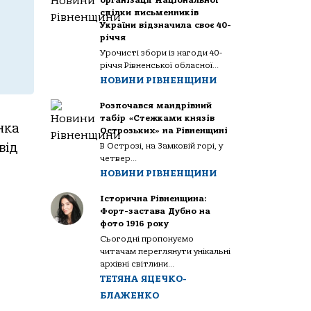
організації Національної
спілки письменників
України відзначила своє 40-
річчя
Урочисті збори із нагоди 40-
річчя Рівненської обласної...
НОВИНИ РІВНЕНЩИНИ
Розпочався мандрівний
табір «Стежками князів
нка
Острозьких» на Рівненщині
від
В Острозі, на Замковій горі, у
четвер...
НОВИНИ РІВНЕНЩИНИ
Історична Рівненщина:
Форт-застава Дубно на
фото 1916 року
Сьогодні пропонуємо
читачам переглянути унікальні
архівні світлини...
ТЕТЯНА ЯЦЕЧКО-
БЛАЖЕНКО