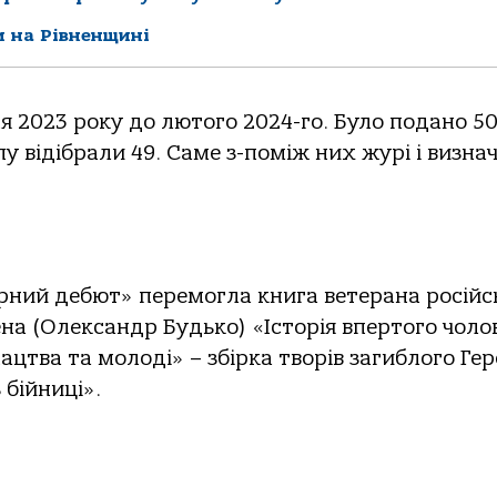
и на Рівненщині
ня 2023 року до лютого 2024-го. Було подано 5
пу відібрали 49. Саме з-поміж них журі і визна
урний дебют» перемогла книга ветерана російс
на (Олександр Будько) «Історія впертого чолов
ацтва та молоді» – збірка творів загиблого Гер
бійниці».