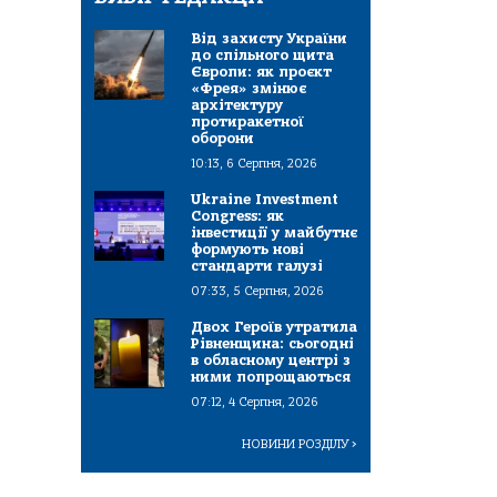
Від захисту України
до спільного щита
Європи: як проєкт
«Фрея» змінює
архітектуру
протиракетної
оборони
10:13, 6 Серпня, 2026
Ukraine Investment
Congress: як
інвестиції у майбутнє
формують нові
стандарти галузі
07:33, 5 Серпня, 2026
Двох Героїв утратила
Рівненщина: сьогодні
в обласному центрі з
ними попрощаються
07:12, 4 Серпня, 2026
НОВИНИ РОЗДІЛУ
>