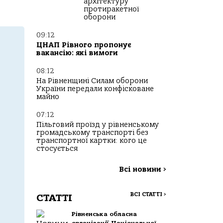
архітектуру
протиракетної
оборони
09:12
ЦНАП Рівного пропонує
вакансію: які вимоги
08:12
На Рівненщині Силам оборони
України передали конфісковане
майно
07:12
Пільговий проїзд у рівненському
громадському транспорті без
транспортної картки: кого це
стосується
Всі новини
>
ВСІ СТАТТІ
>
СТАТТІ
Рівненська обласна