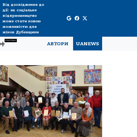
Від дослідження до
дії: як соціальне
підприємництво
може стати новою
можливістю для
жінок Дубенщини
СПЕЦТЕМА
рф
АВТОРИ
UANEWS