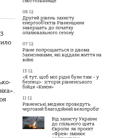
сміттєзвалище
08:12
Другий рівень захисту
енергооб’єктів Рівненщини
завершать до початку
опалювального сезону
03
чило
07:12
Рівне попрощається із двома
Захисниками, які віддали життя на
війні
13:12
«Я тут, щоб мої рідні були там – у
ько-
безпеці»: історія рівненського
бійця «Князя»
іка».
11:12
оя
Рівненські медики проведуть
черговий благодійний велопробіг
Від захисту України
до спільного щита
Європи: як проєкт
«Фрея» змінює