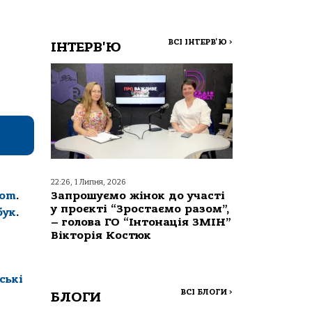
ВСІ ІНТЕРВ'Ю
>
ІНТЕРВ'Ю
22:26, 1 Липня, 2026
com
.
Запрошуємо жінок до участі
у проєкті “Зростаємо разом”,
бук
.
– голова ГО “Інтонація ЗМІН”
Вікторія Костюк
ські
ВСІ БЛОГИ
>
БЛОГИ