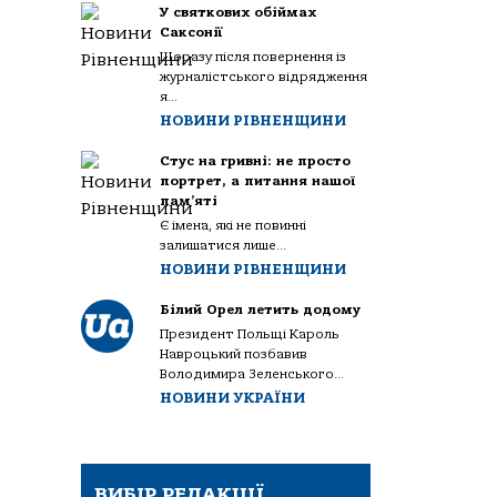
У святкових обіймах
Саксонії
Щоразу після повернення із
журналістського відрядження
я...
НОВИНИ РІВНЕНЩИНИ
Стус на гривні: не просто
портрет, а питання нашої
пам’яті
Є імена, які не повинні
залишатися лише...
НОВИНИ РІВНЕНЩИНИ
Білий Орел летить додому
Президент Польщі Кароль
Навроцький позбавив
Володимира Зеленського...
НОВИНИ УКРАЇНИ
ВИБІР РЕДАКЦІЇ