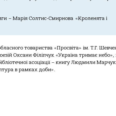
ги – Марія Солтис-Смирнова «Кроленята і
обласного товариства «Просвіта» ім. Т.Г. Шевче
езій Оксани Філіпчук «Україна тримає небо», 
бібліотечної асоціації – книгу Людмили Марчук
ьптура в рамках доби».