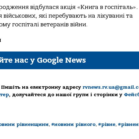
ородження відбулася акція «Книга в госпіталь».
військових, які перебувають на лікуванні та
ому госпіталі ветеранів війни.
и
йте нас у Google News
 Пишіть на електронну адресу
rvnews.rv.ua@gmail.
ттер
, долучайтеся до нашої групи і сторінки у
Фейс
овини рівненщини
,
#новини рівного
,
#рівне
,
#рівнен