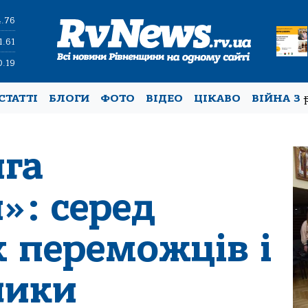
4.76
1.61
0.19
СТАТТІ
БЛОГИ
ФОТО
ВІДЕО
ЦІКАВО
ВІЙНА З
га
»: серед
х переможців і
ники