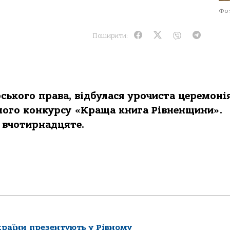
Фот
Поширити:
рського права, відбулася урочиста церемоні
ого конкурсу «Краща книга Рівненщини».
е вчотирнадцяте.
країни презентують у Рівному