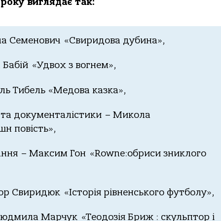
року виглядає так:
а Семенович «Свиридова дубина»,
 Бабій «Удвох з вогнем»,
ль Тибель «Медова казка»,
 та документалістики – Микола
н повість»,
ання – Максим Гон «Rowne:обриси зниклого
ор Свиридюк «Історія рівненського футболу»,
юдмила Марчук «Теодозія Бриж : скульптор і