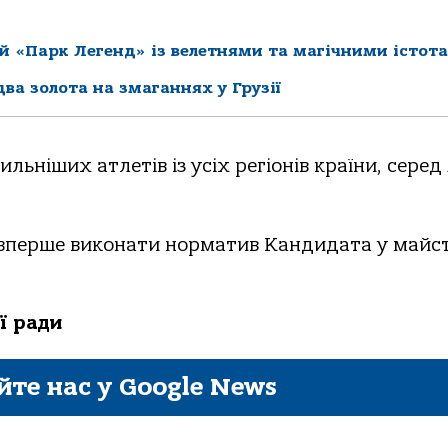
й «Парк Легенд» із велетнями та магічними істот
ва золота на змаганнях у Грузії
льніших атлетів із усіх регіонів країни, серед
ї вперше виконати норматив Кандидата у майс
ї ради
йте нас у Google News