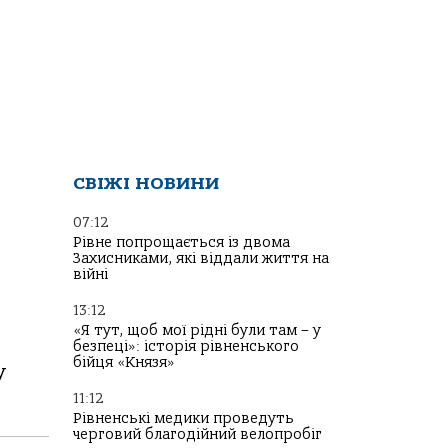
СВІЖІ НОВИНИ
07:12
Рівне попрощається із двома
Захисниками, які віддали життя на
війні
13:12
«Я тут, щоб мої рідні були там – у
безпеці»: історія рівненського
бійця «Князя»
у
11:12
Рівненські медики проведуть
черговий благодійний велопробіг