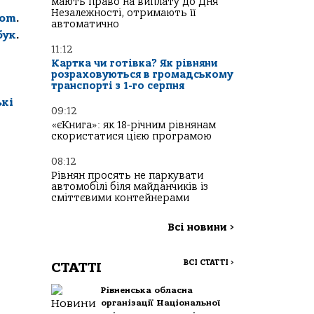
мають право на виплату до Дня
Незалежності, отримають її
com
.
автоматично
бук
.
11:12
Картка чи готівка? Як рівняни
розраховуються в громадському
транспорті з 1-го серпня
ькі
09:12
«єКнига»: як 18-річним рівнянам
скористатися цією програмою
08:12
Рівнян просять не паркувати
автомобілі біля майданчиків із
сміттєвими контейнерами
Всі новини
>
ВСІ СТАТТІ
>
СТАТТІ
Рівненська обласна
організації Національної