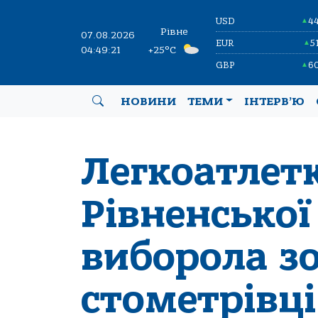
USD
4
▲
Рівне
07.08.2026
EUR
5
▲
04:49:21
+25°C
GBP
6
▲
НОВИНИ
ТЕМИ
ІНТЕРВ’Ю
Легкоатлетк
Рівненської
виборола з
стометрівці