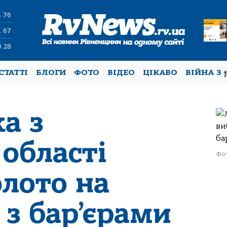
4.76
1.67
0.28
СТАТТІ
БЛОГИ
ФОТО
ВІДЕО
ЦІКАВО
ВІЙНА З
а з
 області
Фот
олото на
 з бар’єрами