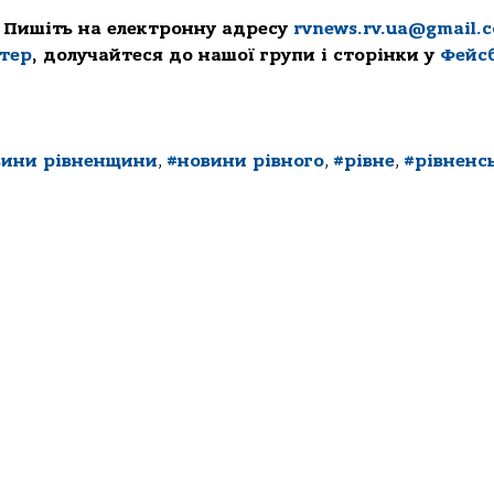
 Пишіть на електронну адресу
rvnews.rv.ua@gmail.
ттер
, долучайтеся до нашої групи і сторінки у
Фейс
вини рівненщини
,
#новини рівного
,
#рівне
,
#рівненс