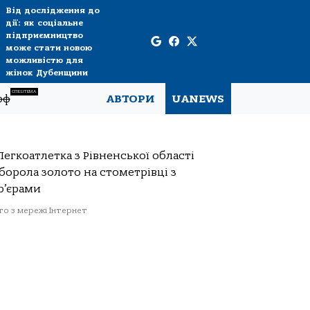
Від дослідження до
дії: як соціальне
підприємництво
може стати новою
можливістю для
жінок Дубенщини
СПЕЦТЕМА
рф
АВТОРИ
UANEWS
о з мережі Інтернет