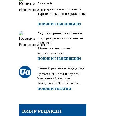
Саксонії
Щоразу після повернення із
журналістського відрядження
я...
НОВИНИ РІВНЕНЩИНИ
Стус на гривні: не просто
портрет, а питання нашої
пам’яті
Є імена, які не повинні
залишатися лише...
НОВИНИ РІВНЕНЩИНИ
Білий Орел летить додому
Президент Польщі Кароль
Навроцький позбавив
Володимира Зеленського...
НОВИНИ УКРАЇНИ
ВИБІР РЕДАКЦІЇ