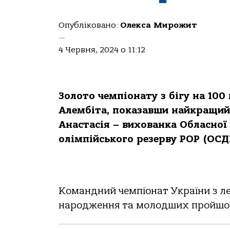
Опубліковано:
Олекса Мирожит
—
4 Червня, 2024 о 11:12
Золото чемпіонату з бігу на 100
Алембіта, показавши найкращий р
Анастасія – вихованка Обласної
олімпійського резерву РОР (О
Командний чемпіонат України з лег
народження та молодших пройшов