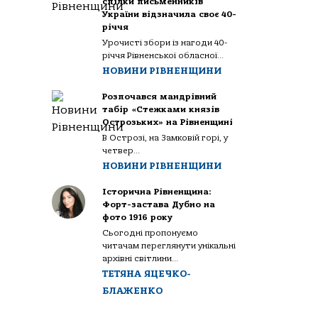
спілки письменників
України відзначила своє 40-
річчя
Урочисті збори із нагоди 40-
річчя Рівненської обласної...
НОВИНИ РІВНЕНЩИНИ
Розпочався мандрівний
табір «Стежками князів
Острозьких» на Рівненщині
В Острозі, на Замковій горі, у
четвер...
НОВИНИ РІВНЕНЩИНИ
Історична Рівненщина:
Форт-застава Дубно на
фото 1916 року
Сьогодні пропонуємо
читачам переглянути унікальні
архівні світлини...
ТЕТЯНА ЯЦЕЧКО-
БЛАЖЕНКО