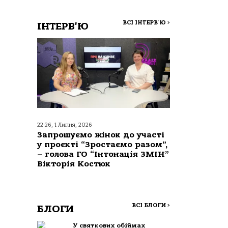
ВСІ ІНТЕРВ'Ю
>
ІНТЕРВ'Ю
22:26, 1 Липня, 2026
Запрошуємо жінок до участі
у проєкті “Зростаємо разом”,
– голова ГО “Інтонація ЗМІН”
Вікторія Костюк
ВСІ БЛОГИ
>
БЛОГИ
У святкових обіймах