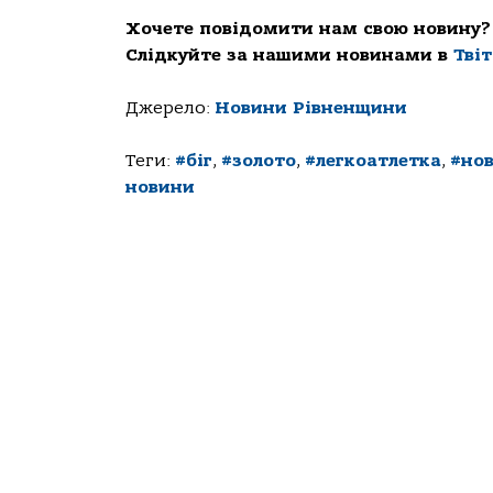
Хочете повідомити нам свою новину?
Слідкуйте за нашими новинами в
Тві
Джерело:
Новини Рівненщини
Теги:
#біг
,
#золото
,
#легкоатлетка
,
#но
новини