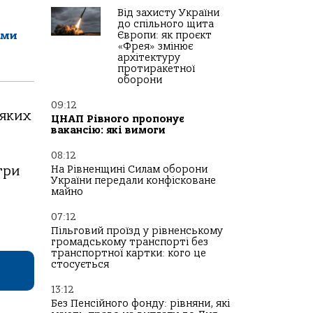
Від захисту України
до спільного щита
Європи: як проєкт
ами
«Фрея» змінює
архітектуру
протиракетної
оборони
09:12
 яких
ЦНАП Рівного пропонує
вакансію: які вимоги
08:12
три
На Рівненщині Силам оборони
України передали конфісковане
майно
07:12
Пільговий проїзд у рівненському
громадському транспорті без
транспортної картки: кого це
стосується
13:12
Без Пенсійного фонду: рівняни, які