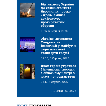
Від захисту України
до спільного щита
Європи: як проєкт
«Фрея» змінює
архітектуру
протиракетної
оборони
10:13, 6 Серпня, 2026
Ukraine Investment
Congress: як
інвестиції у майбутнє
формують нові
стандарти галузі
07:33, 5 Серпня, 2026
Двох Героїв утратила
Рівненщина: сьогодні
в обласному центрі з
ними попрощаються
07:12, 4 Серпня, 2026
НОВИНИ РОЗДІЛУ
>