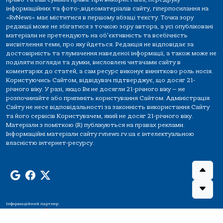
інформаційних та фото-,відеоматеріалів сайту, гіперпосилання на
«RvNews» має міститися в першому абзаці тексту. Точка зору
редакції може не збігатися з точкою зору автора, а усі опубліковані
матеріали не претендують на об'єктивність та всебічність
висвітлення теми, про яку йдеться. Редакція не відповідає за
достовірність та тлумачення наведеної інформації, а також може не
поділяти погляди та думки, висловлені читачами сайту в
коментарях до статей, а сам ресурс виконує винятково роль носія.
Користуючись Сайтом, відвідувач підтверджує, що досяг 21-
річного віку. У разі, якщо Ви не досягли 21-річного віку — не
розпочинайте або припиніть користування Сайтом. Адміністрація
Сайту не несе відповідальності за законність використання Сайту
та його сервісів Користувачем, який не досяг 21-річного віку.
Матеріали з поміткою (R) публікуються на правах реклами.
Інформаційні матеріали сайту rvnews.rv.ua є інтелектуальною
власністю інтернет-ресурсу.
Інформаційний партнер: