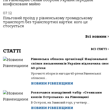
На Рівненщині Силам оборони України передали
конфісковане майно
07:12
Пільговий проїзд у рівненському громадському
транспорті без транспортної картки: кого це
стосується
Всі новини
>
ВСІ СТАТТІ
>
СТАТТІ
Рівненська обласна організації Національної
спілки письменників України відзначила своє
40-річчя
Урочисті збори із нагоди 40-річчя Рівненської
обласної...
НОВИНИ РІВНЕНЩИНИ
Розпочався мандрівний табір «Стежками
князів Острозьких» на Рівненщині
В Острозі, на Замковій горі, у четвер...
НОВИНИ РІВНЕНЩИНИ