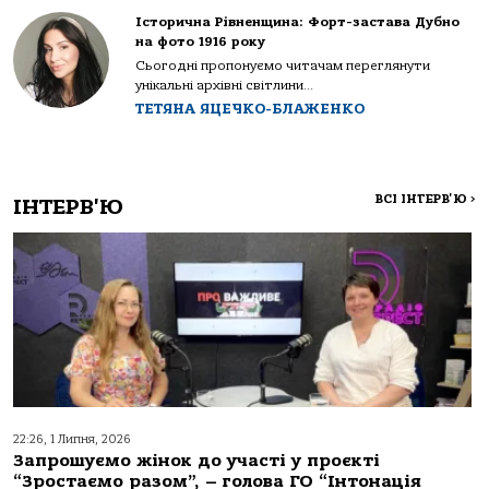
Історична Рівненщина: Форт-застава Дубно
на фото 1916 року
Сьогодні пропонуємо читачам переглянути
унікальні архівні світлини...
ТЕТЯНА ЯЦЕЧКО-БЛАЖЕНКО
ВСІ ІНТЕРВ'Ю
>
ІНТЕРВ'Ю
22:26, 1 Липня, 2026
Запрошуємо жінок до участі у проєкті
“Зростаємо разом”, – голова ГО “Інтонація