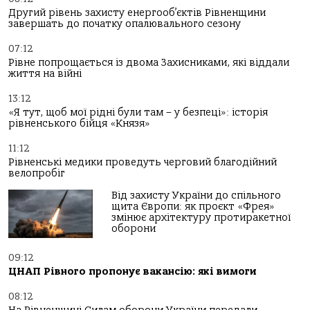
Другий рівень захисту енергооб’єктів Рівненщини
завершать до початку опалювального сезону
07:12
Рівне попрощається із двома Захисниками, які віддали
життя на війні
13:12
«Я тут, щоб мої рідні були там – у безпеці»: історія
рівненського бійця «Князя»
11:12
Рівненські медики проведуть черговий благодійний
велопробіг
Від захисту України до спільного
щита Європи: як проєкт «Фрея»
змінює архітектуру протиракетної
оборони
09:12
ЦНАП Рівного пропонує вакансію: які вимоги
08:12