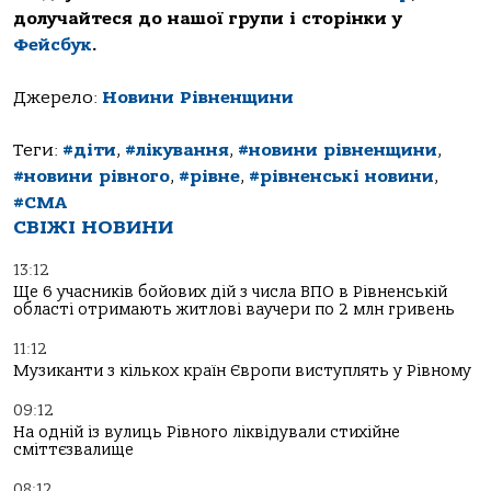
долучайтеся до нашої групи і сторінки у
Фейсбук
.
Джерело:
Новини Рівненщини
Теги:
#діти
,
#лікування
,
#новини рівненщини
,
#новини рівного
,
#рівне
,
#рівненські новини
,
#СМА
СВІЖІ НОВИНИ
13:12
Ще 6 учасників бойових дій з числа ВПО в Рівненській
області отримають житлові ваучери по 2 млн гривень
11:12
Музиканти з кількох країн Європи виступлять у Рівному
09:12
На одній із вулиць Рівного ліквідували стихійне
сміттєзвалище
08:12