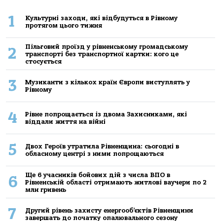
1
Культурні заходи, які відбудуться в Рівному
протягом цього тижня
Пільговий проїзд у рівненському громадському
2
транспорті без транспортної картки: кого це
стосується
3
Музиканти з кількох країн Європи виступлять у
Рівному
4
Рівне попрощається із двома Захисниками, які
віддали життя на війні
5
Двох Героїв утратила Рівненщина: сьогодні в
обласному центрі з ними попрощаються
Ще 6 учасників бойових дій з числа ВПО в
6
Рівненській області отримають житлові ваучери по 2
млн гривень
7
Другий рівень захисту енергооб’єктів Рівненщини
завершать до початку опалювального сезону