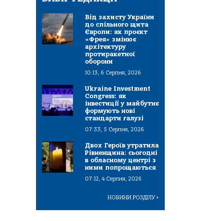
Від захисту України
до спільного щита
Європи: як проєкт
«Фрея» змінює
архітектуру
протиракетної
оборони
10:13, 6 Серпня, 2026
Ukraine Investment
Congress: як
інвестиції у майбутнє
формують нові
стандарти галузі
07:33, 5 Серпня, 2026
Двох Героїв утратила
Рівненщина: сьогодні
в обласному центрі з
ними попрощаються
07:12, 4 Серпня, 2026
НОВИНИ РОЗДІЛУ
>