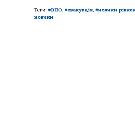
Теги:
#ВПО
,
#евакуація
,
#новини рівне
новини