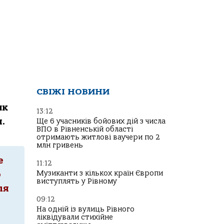
СВІЖІ НОВИНИ
ик
13:12
я.
Ще 6 учасників бойових дій з числа
ВПО в Рівненській області
отримають житлові ваучери по 2
млн гривень
е
11:12
Музиканти з кількох країн Європи
о
виступлять у Рівному
ля
09:12
На одній із вулиць Рівного
ліквідували стихійне