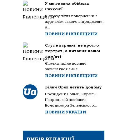
У святкових обіймах
Саксонії
Щоразу після повернення із
журналістського відрядження
я...
НОВИНИ РІВНЕНЩИНИ
Стус на гривні: не просто
портрет, а питання нашої
пам’яті
Є імена, які не повинні
залишатися лише...
НОВИНИ РІВНЕНЩИНИ
Білий Орел летить додому
Президент Польщі Кароль
Навроцький позбавив
Володимира Зеленського...
НОВИНИ УКРАЇНИ
ВИБІР РЕДАКЦІЇ