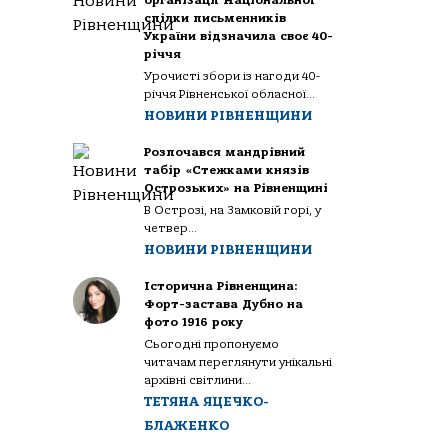
організації Національної
спілки письменників
України відзначила своє 40-
річчя
Урочисті збори із нагоди 40-
річчя Рівненської обласної...
НОВИНИ РІВНЕНЩИНИ
Розпочався мандрівний
табір «Стежками князів
Острозьких» на Рівненщині
В Острозі, на Замковій горі, у
четвер...
НОВИНИ РІВНЕНЩИНИ
Історична Рівненщина:
Форт-застава Дубно на
фото 1916 року
Сьогодні пропонуємо
читачам переглянути унікальні
архівні світлини...
ТЕТЯНА ЯЦЕЧКО-
БЛАЖЕНКО