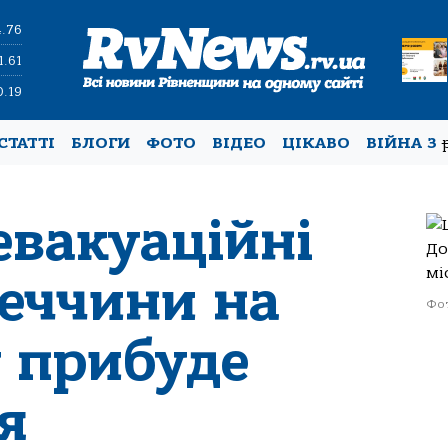
4.76
1.61
0.19
СТАТТІ
БЛОГИ
ФОТО
ВІДЕО
ЦІКАВО
ВІЙНА З
евакуаційні
неччини на
Фот
 прибуде
я