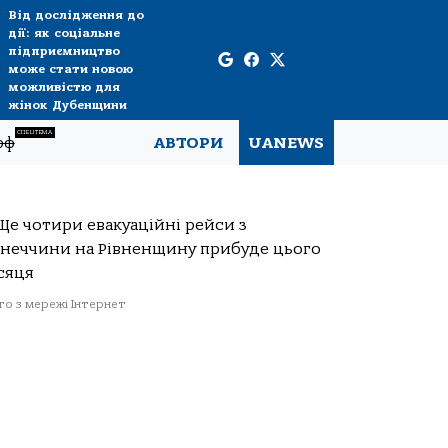
Від дослідження до
дії: як соціальне
підприємництво
може стати новою
можливістю для
жінок Дубенщини
СПЕЦТЕМА
рф
АВТОРИ
UANEWS
о з мережі Інтернет