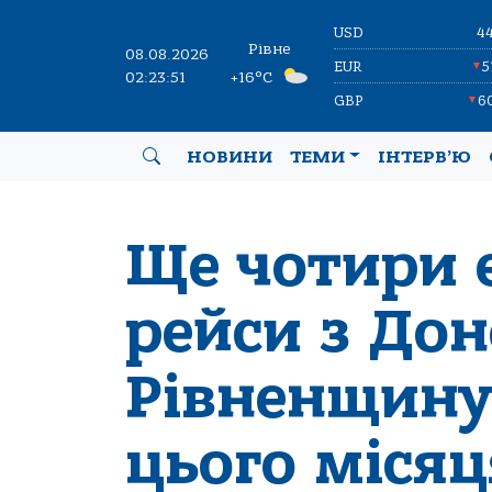
USD
4
Рівне
08.08.2026
EUR
5
▼
02:23:51
+16°C
GBP
6
▼
НОВИНИ
ТЕМИ
ІНТЕРВ’Ю
Ще чотири 
рейси з До
Рівненщину
цього місяц