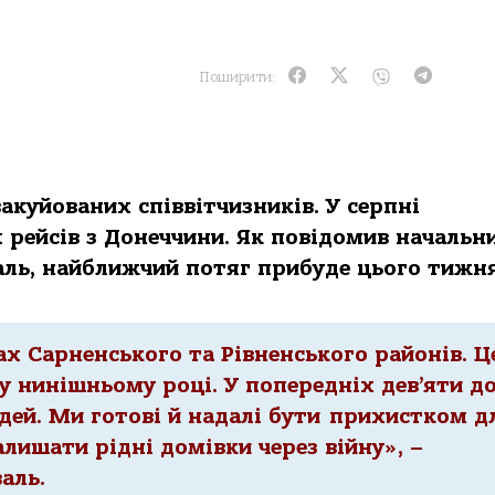
Поширити:
куйованих співвітчизників. У серпні
 рейсів з Донеччини. Як повідомив начальн
аль, найближчий потяг прибуде цього тижн
 Сарненського та Рівненського районів. Ц
у нинішньому році. У попередніх дев’яти д
юдей. Ми готові й надалі бути прихистком д
алишати рідні домівки через війну», –
аль.