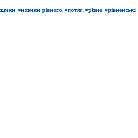
нщини
,
#новини рівного
,
#потяг
,
#рівне
,
#рівненські