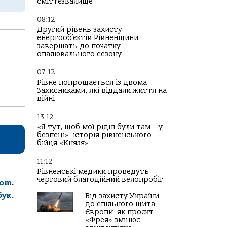
сміттєзвалище
08:12
Другий рівень захисту
енергооб’єктів Рівненщини
завершать до початку
опалювального сезону
07:12
Рівне попрощається із двома
Захисниками, які віддали життя на
війні
13:12
«Я тут, щоб мої рідні були там – у
безпеці»: історія рівненського
бійця «Князя»
11:12
Рівненські медики проведуть
черговий благодійний велопробіг
com
.
бук
.
Від захисту України
до спільного щита
Європи: як проєкт
«Фрея» змінює