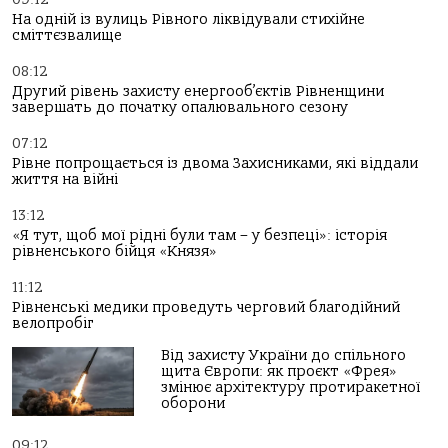
На одній із вулиць Рівного ліквідували стихійне
сміттєзвалище
08:12
Другий рівень захисту енергооб’єктів Рівненщини
завершать до початку опалювального сезону
07:12
Рівне попрощається із двома Захисниками, які віддали
життя на війні
13:12
«Я тут, щоб мої рідні були там – у безпеці»: історія
рівненського бійця «Князя»
11:12
Рівненські медики проведуть черговий благодійний
велопробіг
Від захисту України до спільного
щита Європи: як проєкт «Фрея»
змінює архітектуру протиракетної
оборони
09:12