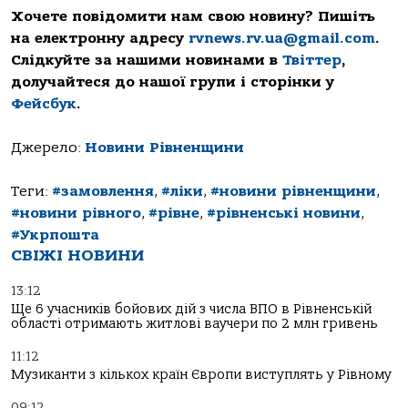
Хочете повідомити нам свою новину? Пишіть
на електронну адресу
rvnews.rv.ua@gmail.com
.
Слідкуйте за нашими новинами в
Твіттер
,
долучайтеся до нашої групи і сторінки у
Фейсбук
.
Джерело:
Новини Рівненщини
Теги:
#замовлення
,
#ліки
,
#новини рівненщини
,
#новини рівного
,
#рівне
,
#рівненські новини
,
#Укрпошта
СВІЖІ НОВИНИ
13:12
Ще 6 учасників бойових дій з числа ВПО в Рівненській
області отримають житлові ваучери по 2 млн гривень
11:12
Музиканти з кількох країн Європи виступлять у Рівному
09:12