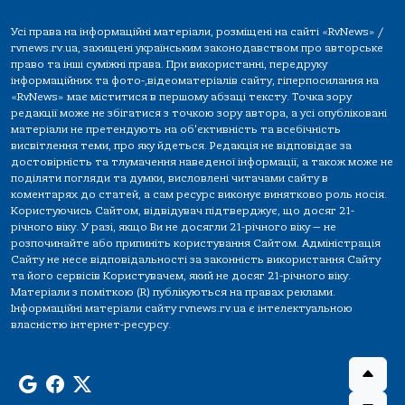
Усі права на інформаційні матеріали, розміщені на сайті «RvNews» /
rvnews.rv.ua, захищені українським законодавством про авторське
право та інші суміжні права. При використанні, передруку
інформаційних та фото-,відеоматеріалів сайту, гіперпосилання на
«RvNews» має міститися в першому абзаці тексту. Точка зору
редакції може не збігатися з точкою зору автора, а усі опубліковані
матеріали не претендують на об'єктивність та всебічність
висвітлення теми, про яку йдеться. Редакція не відповідає за
достовірність та тлумачення наведеної інформації, а також може не
поділяти погляди та думки, висловлені читачами сайту в
коментарях до статей, а сам ресурс виконує винятково роль носія.
Користуючись Сайтом, відвідувач підтверджує, що досяг 21-
річного віку. У разі, якщо Ви не досягли 21-річного віку — не
розпочинайте або припиніть користування Сайтом. Адміністрація
Сайту не несе відповідальності за законність використання Сайту
та його сервісів Користувачем, який не досяг 21-річного віку.
Матеріали з поміткою (R) публікуються на правах реклами.
Інформаційні матеріали сайту rvnews.rv.ua є інтелектуальною
власністю інтернет-ресурсу.