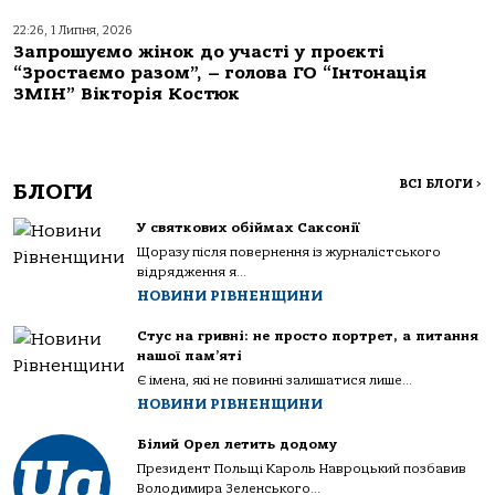
22:26, 1 Липня, 2026
Запрошуємо жінок до участі у проєкті
“Зростаємо разом”, – голова ГО “Інтонація
ЗМІН” Вікторія Костюк
ВСІ БЛОГИ
>
БЛОГИ
У святкових обіймах Саксонії
Щоразу після повернення із журналістського
відрядження я...
НОВИНИ РІВНЕНЩИНИ
Стус на гривні: не просто портрет, а питання
нашої пам’яті
Є імена, які не повинні залишатися лише...
НОВИНИ РІВНЕНЩИНИ
Білий Орел летить додому
Президент Польщі Кароль Навроцький позбавив
Володимира Зеленського...