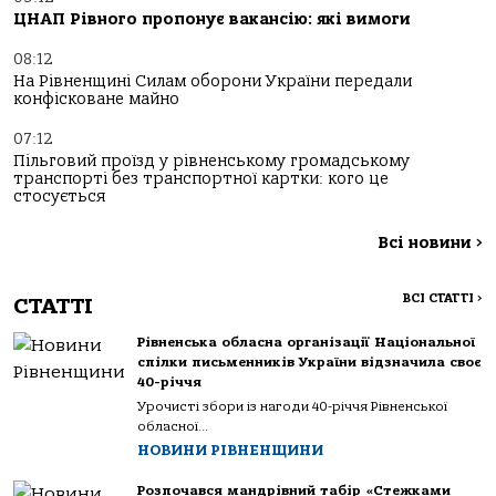
ЦНАП Рівного пропонує вакансію: які вимоги
08:12
На Рівненщині Силам оборони України передали
конфісковане майно
07:12
Пільговий проїзд у рівненському громадському
транспорті без транспортної картки: кого це
стосується
Всі новини
>
ВСІ СТАТТІ
>
СТАТТІ
Рівненська обласна організації Національної
спілки письменників України відзначила своє
40-річчя
Урочисті збори із нагоди 40-річчя Рівненської
обласної...
НОВИНИ РІВНЕНЩИНИ
Розпочався мандрівний табір «Стежками