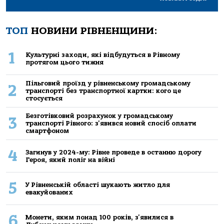
ТОП
НОВИНИ РІВНЕНЩИНИ:
1
Культурні заходи, які відбудуться в Рівному
протягом цього тижня
Пільговий проїзд у рівненському громадському
2
транспорті без транспортної картки: кого це
стосується
Безготівковий розрахунок у громадському
3
транспорті Рівного: з'явився новий спосіб оплати
смартфоном
4
Загинув у 2024-му: Рівне проведе в останню дорогу
Героя, який поліг на війні
5
У Рівненській області шукають житло для
евакуйованих
6
Монети, яким понад 100 років, з'явилися в