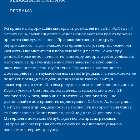
РЕДАКЦІЙНА ПОЛІТИКА
РЕКЛАМА
Усі права на інформаційні матеріали, розміщені на сайті «RvNews» /
rvnews.rv.ua, захищені українським законодавством про авторське
право та інші суміжні права. При використанні, передруку
інформаційних та фото-,відеоматеріалів сайту, гіперпосилання на
«RvNews» має міститися в першому абзаці тексту. Точка зору
редакції може не збігатися з точкою зору автора, а усі опубліковані
матеріали не претендують на об'єктивність та всебічність
висвітлення теми, про яку йдеться. Редакція не відповідає за
достовірність та тлумачення наведеної інформації, а також може не
поділяти погляди та думки, висловлені читачами сайту в
коментарях до статей, а сам ресурс виконує винятково роль носія.
Користуючись Сайтом, відвідувач підтверджує, що досяг 21-
річного віку. У разі, якщо Ви не досягли 21-річного віку — не
розпочинайте або припиніть користування Сайтом. Адміністрація
Сайту не несе відповідальності за законність використання Сайту
та його сервісів Користувачем, який не досяг 21-річного віку.
Матеріали з поміткою (R) публікуються на правах реклами.
Інформаційні матеріали сайту rvnews.rv.ua є інтелектуальною
власністю інтернет-ресурсу.