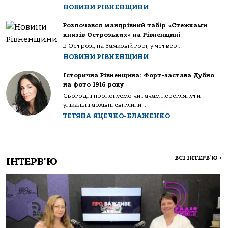
НОВИНИ РІВНЕНЩИНИ
Розпочався мандрівний табір «Стежками
князів Острозьких» на Рівненщині
В Острозі, на Замковій горі, у четвер...
НОВИНИ РІВНЕНЩИНИ
Історична Рівненщина: Форт-застава Дубно
на фото 1916 року
Сьогодні пропонуємо читачам переглянути
унікальні архівні світлини...
ТЕТЯНА ЯЦЕЧКО-БЛАЖЕНКО
ВСІ ІНТЕРВ'Ю
>
ІНТЕРВ'Ю