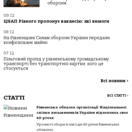
оборони
09:12
ЦНАП Рівного пропонує вакансію: які вимоги
08:12
На Рівненщині Силам оборони України передали
конфісковане майно
07:12
Пільговий проїзд у рівненському громадському
транспорті без транспортної картки: кого це
стосується
Всі новини
>
ВСІ СТАТТІ
>
СТАТТІ
Рівненська обласна організації Національної
спілки письменників України відзначила своє
40-річчя
Урочисті збори із нагоди 40-річчя Рівненської
обласної...