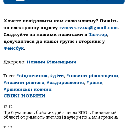
Хочете повідомити нам свою новину? Пишіть
на електронну адресу
rvnews.rv.ua@gmail.com
.
Слідкуйте за нашими новинами в
Твіттер
,
долучайтеся до нашої групи і сторінки у
Фейсбук
.
Джерело:
Новини Рівненщини
Теги:
#відпочинок
,
#діти
,
#новини рівненщини
,
#новини рівного
,
#оздоровлення
,
#рівне
,
#рівненські новини
СВІЖІ НОВИНИ
13:12
Ще 6 учасників бойових дій з числа ВПО в Рівненській
області отримають житлові ваучери по 2 млн гривень
11:12