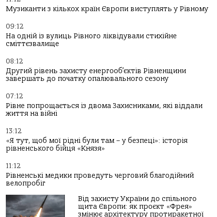
Музиканти з кількох країн Європи виступлять у Рівному
09:12
На одній із вулиць Рівного ліквідували стихійне
сміттєзвалище
08:12
Другий рівень захисту енергооб’єктів Рівненщини
завершать до початку опалювального сезону
07:12
Рівне попрощається із двома Захисниками, які віддали
життя на війні
13:12
«Я тут, щоб мої рідні були там – у безпеці»: історія
рівненського бійця «Князя»
11:12
Рівненські медики проведуть черговий благодійний
велопробіг
Від захисту України до спільного
щита Європи: як проєкт «Фрея»
змінює архітектуру протиракетної