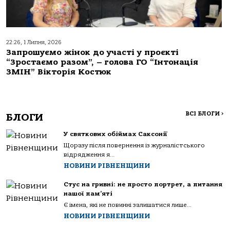
22:26, 1 Липня, 2026
Запрошуємо жінок до участі у проєкті
“Зростаємо разом”, – голова ГО “Інтонація
ЗМІН” Вікторія Костюк
ВСІ БЛОГИ
>
БЛОГИ
У святкових обіймах Саксонії
Щоразу після повернення із журналістського
відрядження я...
НОВИНИ РІВНЕНЩИНИ
Стус на гривні: не просто портрет, а питання
нашої пам’яті
Є імена, які не повинні залишатися лише...
НОВИНИ РІВНЕНЩИНИ