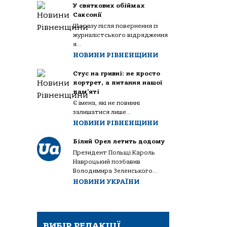
У святкових обіймах
Саксонії
Щоразу після повернення із
журналістського відрядження
я...
НОВИНИ РІВНЕНЩИНИ
Стус на гривні: не просто
портрет, а питання нашої
пам’яті
Є імена, які не повинні
залишатися лише...
НОВИНИ РІВНЕНЩИНИ
Білий Орел летить додому
Президент Польщі Кароль
Навроцький позбавив
Володимира Зеленського...
НОВИНИ УКРАЇНИ
ВИБІР РЕДАКЦІЇ