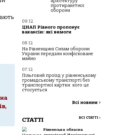
ли
архітектуру
протиракетної
оборони
вають
09:12
ЦНАП Рівного пропонує
вакансію: які вимоги
08:12
На Рівненщині Силам оборони
України передали конфісковане
майно
07:12
Пільговий проїзд у рівненському
громадському транспорті без
транспортної картки: кого це
стосується
 на
Всі новини
>
ів,
ВСІ СТАТТІ
>
СТАТТІ
Рівненська обласна