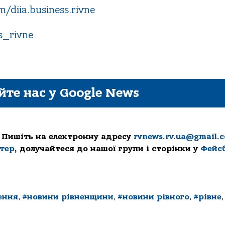
/diia.business.rivne
s_rivne
йте нас у Google News
 Пишіть на електронну адресу
rvnews.rv.ua@gmail.
ттер
, долучайтеся до нашої групи і сторінки у
Фейс
ення
,
#новини рівненщини
,
#новини рівного
,
#рівне
,