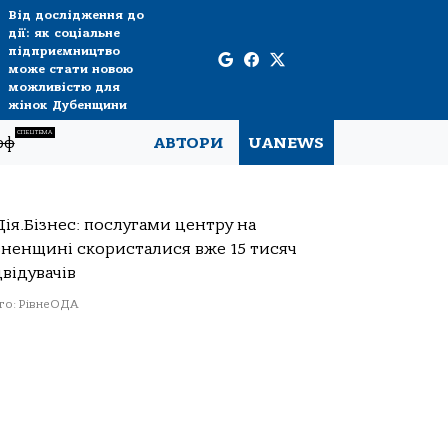
Від дослідження до
дії: як соціальне
підприємництво
може стати новою
можливістю для
жінок Дубенщини
СПЕЦТЕМА
рф
АВТОРИ
UANEWS
о: РівнеОДА