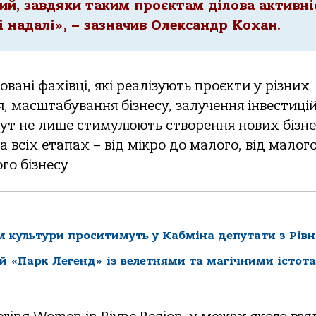
ний, завдяки таким проєктам ділова активні
і надалі», – зазначив Олександр Кохан.
вані фахівці, які реалізують проєкти у різних
, масштабування бізнесу, залучення інвестицій
Тут не лише стимулюють створення нових бізнес
всіх етапах – від мікро до малого, від малог
ого бізнесу
 культури проситимуть у Кабміна депутати з Рівн
й «Парк Легенд» із велетнями та магічними істот