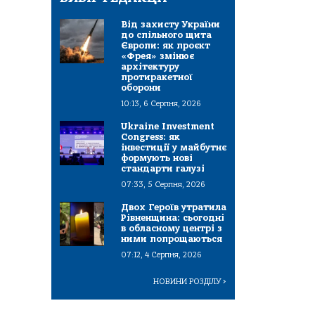
Від захисту України
до спільного щита
Європи: як проєкт
«Фрея» змінює
архітектуру
протиракетної
оборони
10:13, 6 Серпня, 2026
Ukraine Investment
Congress: як
інвестиції у майбутнє
формують нові
стандарти галузі
07:33, 5 Серпня, 2026
Двох Героїв утратила
Рівненщина: сьогодні
в обласному центрі з
ними попрощаються
07:12, 4 Серпня, 2026
НОВИНИ РОЗДІЛУ
>