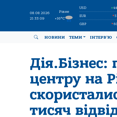
USD
4
▲
Рівне
08.08.2026
EUR
5
▼
21:33:09
+16°C
GBP
6
▼
НОВИНИ
ТЕМИ
ІНТЕРВ’Ю
Дія.Бізнес:
центру на 
скористалис
тисяч відві