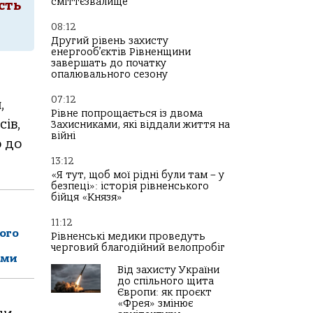
сміттєзвалище
сть
08:12
Другий рівень захисту
енергооб’єктів Рівненщини
завершать до початку
опалювального сезону
07:12
,
Рівне попрощається із двома
ів,
Захисниками, які віддали життя на
війні
о до
13:12
«Я тут, щоб мої рідні були там – у
безпеці»: історія рівненського
бійця «Князя»
11:12
ого
Рівненські медики проведуть
черговий благодійний велопробіг
ами
Від захисту України
до спільного щита
Європи: як проєкт
«Фрея» змінює