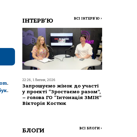
ВСІ ІНТЕРВ'Ю
>
ІНТЕРВ'Ю
22:26, 1 Липня, 2026
com
.
Запрошуємо жінок до участі
бук
.
у проєкті “Зростаємо разом”,
– голова ГО “Інтонація ЗМІН”
Вікторія Костюк
ВСІ БЛОГИ
>
БЛОГИ