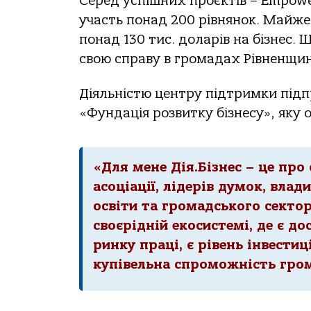
Серед успішних проєктів – Empower
участь понад 200 рівнянок. Майже
понад 130 тис. доларів на бізнес.
свою справу в громадах Рівненщи
Діяльністю центру підтримки підпр
«Фундація розвитку бізнесу», яку
«Для мене Дія.Бізнес – це про 
асоціації, лідерів думок, влад
освіти та громадського секто
своєрідній екосистемі, де є до
ринку праці, є рівень інвестиц
купівельна спроможність гром