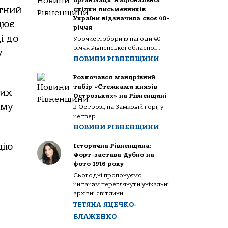
організації Національної
ктний
спілки письменників
України відзначила своє 40-
цює
річчя
і до
Урочисті збори із нагоди 40-
річчя Рівненської обласної...
у
НОВИНИ РІВНЕНЩИНИ
Розпочався мандрівний
табір «Стежками князів
ких
Острозьких» на Рівненщині
ему
В Острозі, на Замковій горі, у
четвер...
НОВИНИ РІВНЕНЩИНИ
цію
Історична Рівненщина:
Форт-застава Дубно на
фото 1916 року
Сьогодні пропонуємо
читачам переглянути унікальні
архівні світлини...
ТЕТЯНА ЯЦЕЧКО-
БЛАЖЕНКО