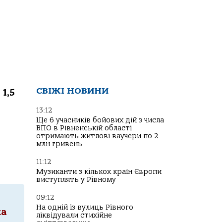
СВІЖІ НОВИНИ
1,5
13:12
Ще 6 учасників бойових дій з числа
ВПО в Рівненській області
отримають житлові ваучери по 2
млн гривень
11:12
Музиканти з кількох країн Європи
виступлять у Рівному
09:12
На одній із вулиць Рівного
ка
ліквідували стихійне