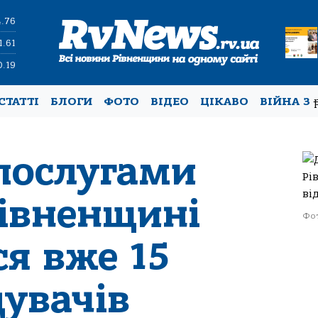
4.76
1.61
0.19
СТАТТІ
БЛОГИ
ФОТО
ВІДЕО
ЦІКАВО
ВІЙНА З
 послугами
Рівненщині
Фот
я вже 15
дувачів