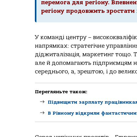
перемога для регіону. Впевне
регіону продовжить зростати 
У команді центру – висококваліфіко
напрямках: стратегічне управління
діджиталізація, маркетинг тощо. 
але й допомагають підприємцям на 
середнього, а, зрештою, і до велик
Перегляньте також:
Підвищити зарплату працівникам
В Рівному відкрили фантастични