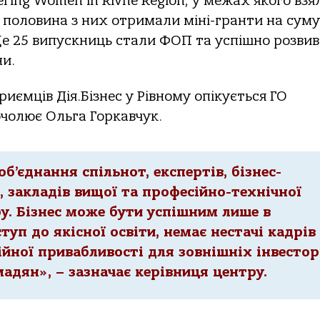
ing Women in Rivne Region, у межах якого взя
 половина з них отримали міні-гранти на суму
 Ще 25 випускниць стали ФОП та успішно розви
ни.
иємців Дія.Бізнес у Рівному опікується ГО
 очолює Ольга Горкавчук.
об’єднання спільнот, експертів, бізнес-
и, закладів вищої та професійно-технічної
ру. Бізнес може бути успішним лише в
ступ до якісної освіти, немає нестачі кадрів
ійної привабливості для зовнішніх інвестор
адян», – зазначає керівниця центру.