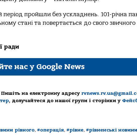
 період пройшли без ускладнень. 101-річна па
льному стані та повертається до свого звичного
ї ради
йте нас у Google News
 Пишіть на електронну адресу
rvnews.rv.ua@gmail.
ттер
, долучайтеся до нашої групи і сторінки у
Фейс
вини рівного
,
#операція
,
#рівне
,
#рівненські новин