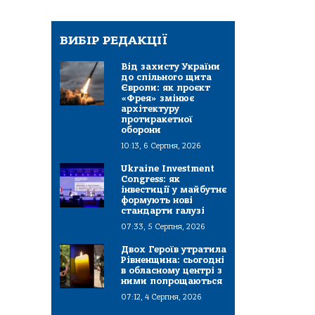
ВИБІР РЕДАКЦІЇ
Від захисту України
до спільного щита
Європи: як проєкт
«Фрея» змінює
архітектуру
протиракетної
оборони
10:13, 6 Серпня, 2026
Ukraine Investment
Congress: як
інвестиції у майбутнє
формують нові
стандарти галузі
07:33, 5 Серпня, 2026
Двох Героїв утратила
Рівненщина: сьогодні
в обласному центрі з
ними попрощаються
07:12, 4 Серпня, 2026