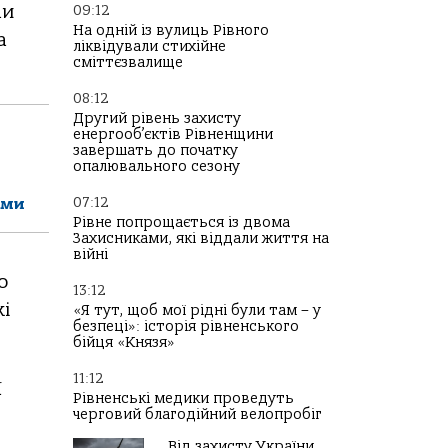
ли
09:12
На одній із вулиць Рівного
а
ліквідували стихійне
сміттєзвалище
08:12
Другий рівень захисту
енергооб’єктів Рівненщини
завершать до початку
опалювального сезону
07:12
ами
Рівне попрощається із двома
Захисниками, які віддали життя на
війні
о
13:12
і
«Я тут, щоб мої рідні були там – у
безпеці»: історія рівненського
бійця «Князя»
11:12
ї
Рівненські медики проведуть
черговий благодійний велопробіг
Від захисту України