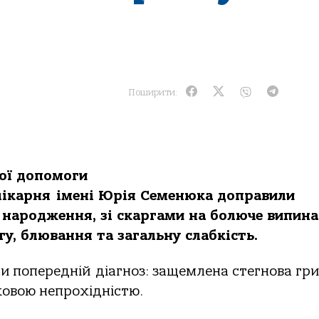
Поширити:
ної допомоги
 лікарня імені Юрія Семенюка доправили
 народження, зі скаргами на болюче випин
ту, блювання та загальну слабкість.
ли попередній діагноз: защемлена стегнова гр
овою непрохідністю.