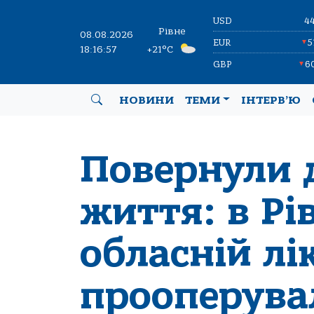
USD
4
Рівне
08.08.2026
EUR
5
▼
18:16:57
+21°C
GBP
6
▼
НОВИНИ
ТЕМИ
ІНТЕРВ’Ю
Повернули 
життя: в Рі
обласній лі
прооперува