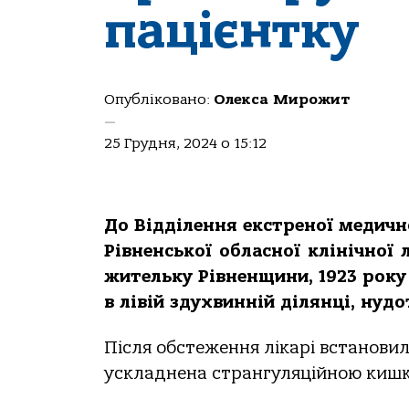
пацієнтку
Опубліковано:
Олекса Мирожит
—
25 Грудня, 2024 о 15:12
До Відділення екстреної медич
Рівненської обласної клінічної
жительку Рівненщини, 1923 року
в лівій здухвинній ділянці, нудо
Після обстеження лікарі встанови
ускладнена странгуляційною кишк