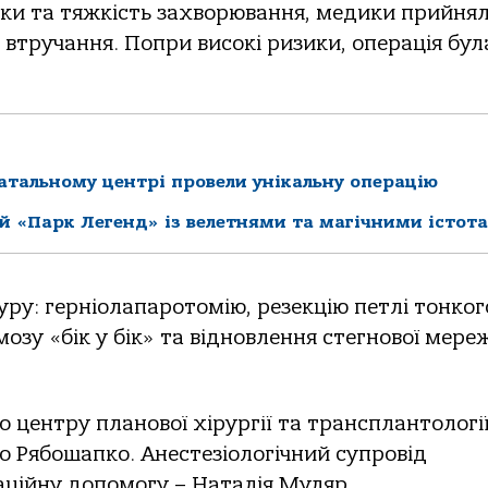
тки та тяжкість захворювання, медики прийня
втручання. Попри високі ризики, операція бул
атальному центрі провели унікальну операцію
й «Парк Легенд» із велетнями та магічними істот
ру: герніолапаротомію, резекцію петлі тонког
зу «бік у бік» та відновлення стегнової мереж
 центру планової хірургії та трансплантологі
 Рябошапко. Анестезіологічний супровід
аційну допомогу – Наталія Муляр.