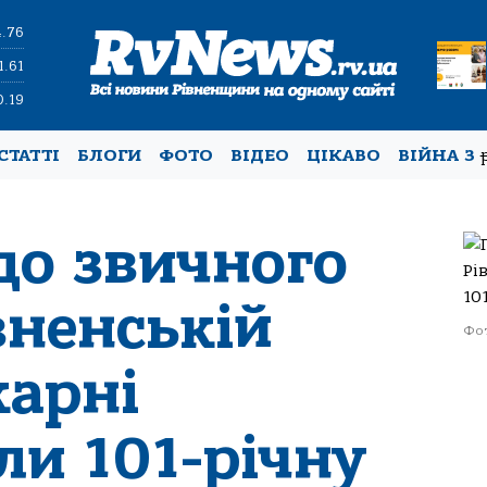
4.76
1.61
0.19
СТАТТІ
БЛОГИ
ФОТО
ВІДЕО
ЦІКАВО
ВІЙНА З
до звичного
вненській
Фо
карні
ли 101-річну