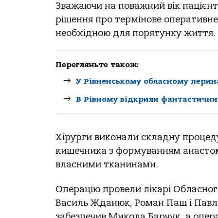
Зважаючи на поважний вік пацієн
рішення про термінове оперативне 
необхідною для порятунку життя.
Перегляньте також:
У Рівненському обласному перин
В Рівному відкрили фантастични
Хірурги виконали складну процеду
кишечника з формуванням анастомо
власними тканинами.
Операцію провели лікарі Обласного
Василь Жданюк, Роман Паш і Павло
забезпечив Микола Барчук, а опер