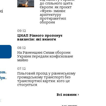
до спільного щита
Європи: як проєкт
ні
«Фрея» змінює
архітектуру
протиракетної
оборони
09:12
ЦНАП Рівного пропонує
вакансію: які вимоги
08:12
На Рівненщині Силам оборони
України передали конфісковане
майно
07:12
com
.
Пільговий проїзд у рівненському
громадському транспорті без
бук
.
транспортної картки: кого це
стосується
Всі новини
>
и