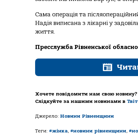
Сама операція та післяопераційний
Надія виписана з лікарні у задові
життя.
Пресслужба Рівненської обласно
Чита
Хочете повідомити нам свою новину?
Слідкуйте за нашими новинами в
Тві
Джерело:
Новини Рівненщини
Теги:
#жінка
,
#новини рівненщини
,
#но