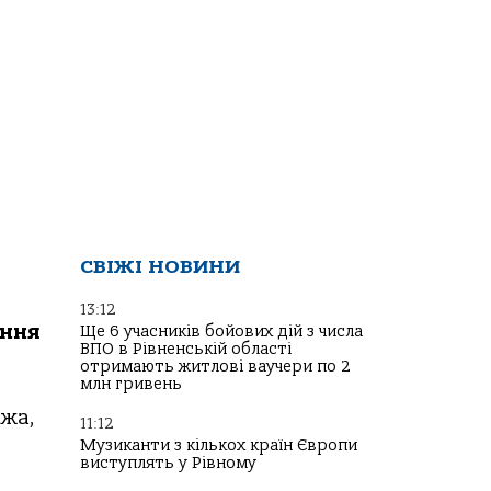
СВІЖІ НОВИНИ
13:12
ання
Ще 6 учасників бойових дій з числа
ВПО в Рівненській області
отримають житлові ваучери по 2
млн гривень
ижа,
11:12
Музиканти з кількох країн Європи
виступлять у Рівному