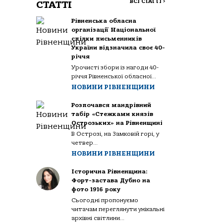
ВСІ СТАТТІ
>
СТАТТІ
Рівненська обласна
організації Національної
спілки письменників
України відзначила своє 40-
річчя
Урочисті збори із нагоди 40-
річчя Рівненської обласної...
НОВИНИ РІВНЕНЩИНИ
Розпочався мандрівний
табір «Стежками князів
Острозьких» на Рівненщині
В Острозі, на Замковій горі, у
четвер...
НОВИНИ РІВНЕНЩИНИ
Історична Рівненщина:
Форт-застава Дубно на
фото 1916 року
Сьогодні пропонуємо
читачам переглянути унікальні
архівні світлини...