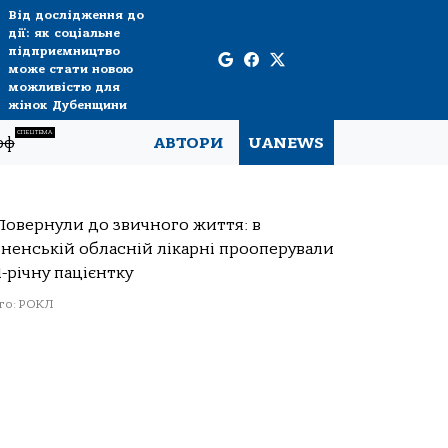
Від дослідження до
дії: як соціальне
підприємництво
може стати новою
можливістю для
жінок Дубенщини
СПЕЦТЕМА
рф
АВТОРИ
UANEWS
то: РОКЛ