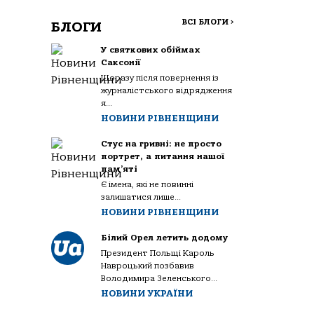
ВСІ БЛОГИ
>
БЛОГИ
У святкових обіймах
Саксонії
Щоразу після повернення із
журналістського відрядження
я...
НОВИНИ РІВНЕНЩИНИ
Стус на гривні: не просто
портрет, а питання нашої
пам’яті
Є імена, які не повинні
залишатися лише...
НОВИНИ РІВНЕНЩИНИ
Білий Орел летить додому
Президент Польщі Кароль
Навроцький позбавив
Володимира Зеленського...
НОВИНИ УКРАЇНИ