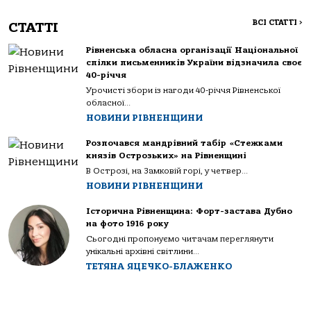
ВСІ СТАТТІ
>
СТАТТІ
Рівненська обласна організації Національної
спілки письменників України відзначила своє
40-річчя
Урочисті збори із нагоди 40-річчя Рівненської
обласної...
НОВИНИ РІВНЕНЩИНИ
Розпочався мандрівний табір «Стежками
князів Острозьких» на Рівненщині
В Острозі, на Замковій горі, у четвер...
НОВИНИ РІВНЕНЩИНИ
Історична Рівненщина: Форт-застава Дубно
на фото 1916 року
Сьогодні пропонуємо читачам переглянути
унікальні архівні світлини...
ТЕТЯНА ЯЦЕЧКО-БЛАЖЕНКО