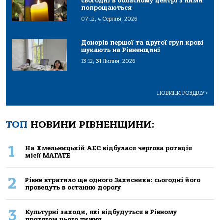
сьогодні в обласному центрі з ними
попрощаються
07:12, 4 Серпня, 2026
Донорів першої та другої груп крові
шукають на Рівненщині
13:12, 31 Липня, 2026
НОВИНИ РОЗДІЛУ
>
ТОП
НОВИНИ РІВНЕНЩИНИ:
1
На Хмельницькій АЕС відбулася чергова ротація
місії МАГАТЕ
2
Рівне втратило ще одного Захисника: сьогодні його
проведуть в останню дорогу
3
Культурні заходи, які відбудуться в Рівному
протягом цього тижня