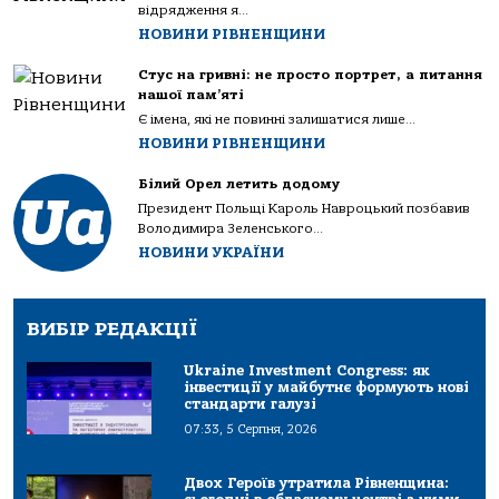
відрядження я...
НОВИНИ РІВНЕНЩИНИ
Стус на гривні: не просто портрет, а питання
нашої пам’яті
Є імена, які не повинні залишатися лише...
НОВИНИ РІВНЕНЩИНИ
Білий Орел летить додому
Президент Польщі Кароль Навроцький позбавив
Володимира Зеленського...
НОВИНИ УКРАЇНИ
ВИБІР РЕДАКЦІЇ
Ukraine Investment Congress: як
інвестиції у майбутнє формують нові
стандарти галузі
07:33, 5 Серпня, 2026
Двох Героїв утратила Рівненщина: