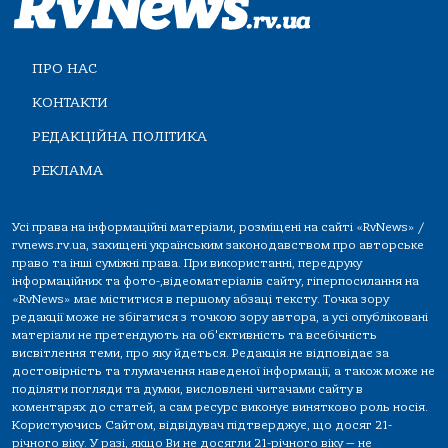
ПРО НАС
КОНТАКТИ
РЕДАКЦІЙНА ПОЛІТИКА
РЕКЛАМА
Усі права на інформаційні матеріали, розміщені на сайті «RvNews» /
rvnews.rv.ua, захищені українським законодавством про авторське
право та інші суміжні права. При використанні, передруку
інформаційних та фото-,відеоматеріалів сайту, гіперпосилання на
«RvNews» має міститися в першому абзаці тексту. Точка зору
редакції може не збігатися з точкою зору автора, а усі опубліковані
матеріали не претендують на об'єктивність та всебічність
висвітлення теми, про яку йдеться. Редакція не відповідає за
достовірність та тлумачення наведеної інформації, а також може не
поділяти погляди та думки, висловлені читачами сайту в
коментарях до статей, а сам ресурс виконує винятково роль носія.
Користуючись Сайтом, відвідувач підтверджує, що досяг 21-
річного віку. У разі, якщо Ви не досягли 21-річного віку — не