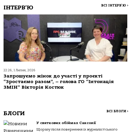
ВСІ ІНТЕРВ'Ю
>
ІНТЕРВ'Ю
22:26, 1 Липня, 2026
Запрошуємо жінок до участі у проєкті
“Зростаємо разом”, – голова ГО “Інтонація
ЗМІН” Вікторія Костюк
ВСІ БЛОГИ
>
БЛОГИ
У святкових обіймах Саксонії
Щоразу після повернення із журналістського