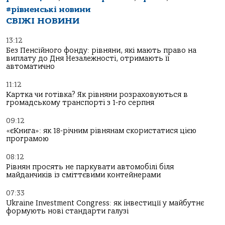
#рівненські новини
СВІЖІ НОВИНИ
13:12
Без Пенсійного фонду: рівняни, які мають право на
виплату до Дня Незалежності, отримають її
автоматично
11:12
Картка чи готівка? Як рівняни розраховуються в
громадському транспорті з 1-го серпня
09:12
«єКнига»: як 18-річним рівнянам скористатися цією
програмою
08:12
Рівнян просять не паркувати автомобілі біля
майданчиків із сміттєвими контейнерами
07:33
Ukraine Investment Congress: як інвестиції у майбутнє
формують нові стандарти галузі