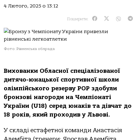
4 Лютого, 2025 о 13:12
Поширити:
Фото: Рівненська облрада
Вихованки Обласної спеціалізованої
дитячо-юнацької спортивної школи
олімпійського резерву РОР здобули
бронзові нагороди на Чемпіонаті
України (U18) серед юнаків та дівчат до
18 років, який проходив у Львові.
У складі естафетної команди Анастасія
Алембіта (тренери: Ярослав Алембіта,