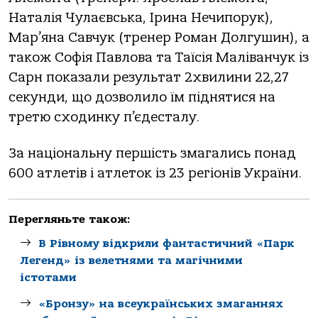
Наталія Чулаєвська, Ірина Нечипорук),
Мар’яна Савчук (тренер Роман Долгушин), а
також Софія Павлова та Таїсія Маліванчук із
Сарн показали результат 2хвилини 22,27
секунди, що дозволило їм піднятися на
третю сходинку п’єдесталу.
За національну першість змагались понад
600 атлетів і атлеток із 23 регіонів України.
Перегляньте також:
В Рівному відкрили фантастичний «Парк
Легенд» із велетнями та магічними
істотами
«Бронзу» на всеукраїнських змаганнях