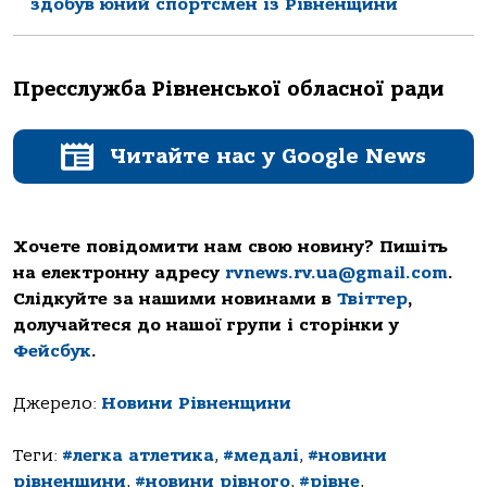
здобув юний спортсмен із Рівненщини
Пресслужба Рівненської обласної ради
Читайте нас у Google News
Хочете повідомити нам свою новину? Пишіть
на електронну адресу
rvnews.rv.ua@gmail.com
.
Слідкуйте за нашими новинами в
Твіттер
,
долучайтеся до нашої групи і сторінки у
Фейсбук
.
Джерело:
Новини Рівненщини
Теги:
#легка атлетика
,
#медалі
,
#новини
рівненщини
,
#новини рівного
,
#рівне
,