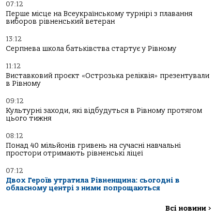
07:12
Перше місце на Всеукраїнському турнірі з плавання
виборов рівненський ветеран
13:12
Серпнева школа батьківства стартує у Рівному
11:12
Виставковий проєкт «Острозька реліквія» презентували
в Рівному
09:12
Культурні заходи, які відбудуться в Рівному протягом
цього тижня
08:12
Понад 40 мільйонів гривень на сучасні навчальні
простори отримають рівненські ліцеї
07:12
Двох Героїв утратила Рівненщина: сьогодні в
обласному центрі з ними попрощаються
Всі новини
>