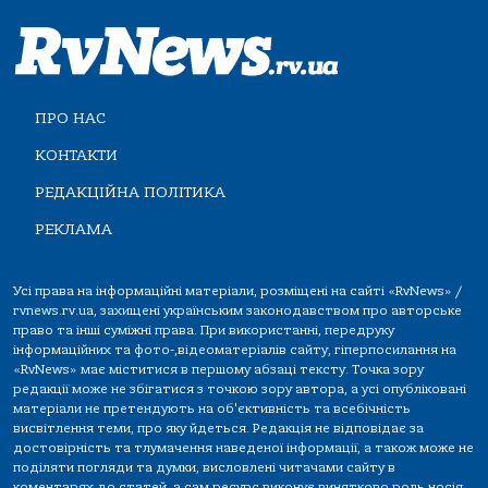
ПРО НАС
КОНТАКТИ
РЕДАКЦІЙНА ПОЛІТИКА
РЕКЛАМА
Усі права на інформаційні матеріали, розміщені на сайті «RvNews» /
rvnews.rv.ua, захищені українським законодавством про авторське
право та інші суміжні права. При використанні, передруку
інформаційних та фото-,відеоматеріалів сайту, гіперпосилання на
«RvNews» має міститися в першому абзаці тексту. Точка зору
редакції може не збігатися з точкою зору автора, а усі опубліковані
матеріали не претендують на об'єктивність та всебічність
висвітлення теми, про яку йдеться. Редакція не відповідає за
достовірність та тлумачення наведеної інформації, а також може не
поділяти погляди та думки, висловлені читачами сайту в
коментарях до статей, а сам ресурс виконує винятково роль носія.