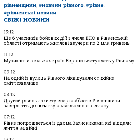
рівненщини
,
#новини рівного
,
#рівне
,
#рівненські новини
СВІЖІ НОВИНИ
13:12
Ще 6 учасників бойових дій з числа ВПО в Рівненській
області отримають житлові ваучери по 2 млн гривень
11:12
Музиканти з кількох країн Європи виступлять у Рівному
09:12
На одній із вулиць Рівного ліквідували стихійне
сміттєзвалище
08:12
Другий рівень захисту енергооб’єктів Рівненщини
завершать до початку опалювального сезону
07:12
Рівне попрощається із двома Захисниками, які віддали
життя на війні
13:12