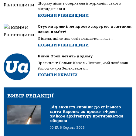
Щоразу після повернення із журналістського
відрядження я...
НОВИНИ РІВНЕНЩИНИ
Стус на гривні: не просто портрет, а питання
нашої пам’яті
Є імена, які не повинні залишатися лише...
НОВИНИ РІВНЕНЩИНИ
Білий Орел летить додому
Президент Польщі Кароль Навроцький позбавив
Володимира Зеленського...
НОВИНИ УКРАЇНИ
ВИБІР РЕДАКЦІЇ
Від захисту України до спільного
щита Європи: як проєкт «Фрея»
змінює архітектуру протиракетної
оборони
10:13, 6 Серпня, 2026