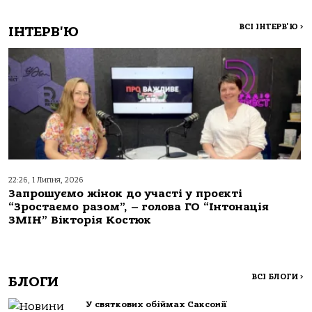
ВСІ ІНТЕРВ'Ю
>
ІНТЕРВ'Ю
22:26, 1 Липня, 2026
Запрошуємо жінок до участі у проєкті
“Зростаємо разом”, – голова ГО “Інтонація
ЗМІН” Вікторія Костюк
ВСІ БЛОГИ
>
БЛОГИ
У святкових обіймах Саксонії