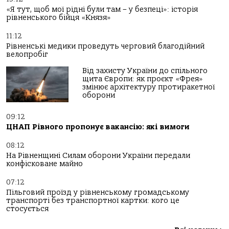
«Я тут, щоб мої рідні були там – у безпеці»: історія
рівненського бійця «Князя»
11:12
Рівненські медики проведуть черговий благодійний
велопробіг
Від захисту України до спільного
щита Європи: як проєкт «Фрея»
змінює архітектуру протиракетної
оборони
09:12
ЦНАП Рівного пропонує вакансію: які вимоги
08:12
На Рівненщині Силам оборони України передали
конфісковане майно
07:12
Пільговий проїзд у рівненському громадському
транспорті без транспортної картки: кого це
стосується