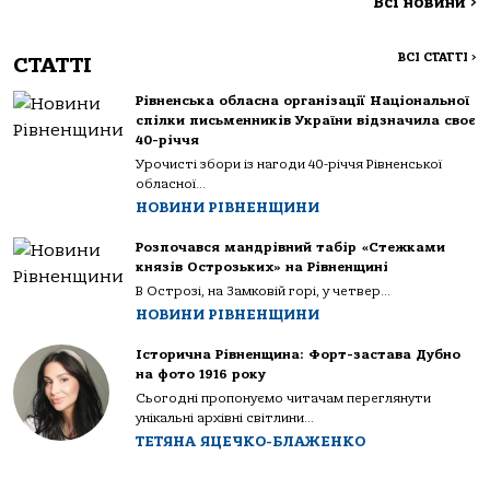
Всі новини
>
ВСІ СТАТТІ
>
СТАТТІ
Рівненська обласна організації Національної
спілки письменників України відзначила своє
40-річчя
Урочисті збори із нагоди 40-річчя Рівненської
обласної...
НОВИНИ РІВНЕНЩИНИ
Розпочався мандрівний табір «Стежками
князів Острозьких» на Рівненщині
В Острозі, на Замковій горі, у четвер...
НОВИНИ РІВНЕНЩИНИ
Історична Рівненщина: Форт-застава Дубно
на фото 1916 року
Сьогодні пропонуємо читачам переглянути
унікальні архівні світлини...
ТЕТЯНА ЯЦЕЧКО-БЛАЖЕНКО