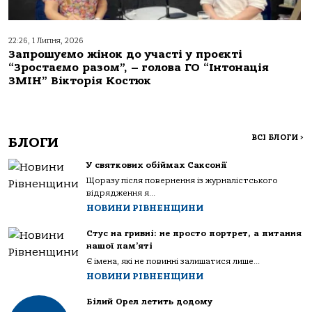
22:26, 1 Липня, 2026
Запрошуємо жінок до участі у проєкті
“Зростаємо разом”, – голова ГО “Інтонація
ЗМІН” Вікторія Костюк
ВСІ БЛОГИ
>
БЛОГИ
У святкових обіймах Саксонії
Щоразу після повернення із журналістського
відрядження я...
НОВИНИ РІВНЕНЩИНИ
Стус на гривні: не просто портрет, а питання
нашої пам’яті
Є імена, які не повинні залишатися лише...
НОВИНИ РІВНЕНЩИНИ
Білий Орел летить додому