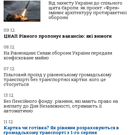
Від захисту України до спільного
щита Європи: як проєкт «Фрея»
змінює архітектуру протиракетної
оборони
09:12
ЦНАП Рівного пропонує вакансію: які вимоги
08:12
На Рівненщині Силам оборони України передали
конфісковане майно
07:12
Пільговий проїзд у рівненському громадському
транспорті без транспортної картки: кого це
стосується
13:12
Без Пенсійного фонду: рівняни, які мають право на
виплату до Дня Незалежності, отримають її
автоматично
11:12
Картка чи готівка? Як рівняни розраховуються в
громадському транспорті з 1-го серпня