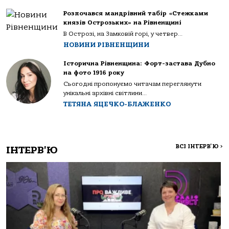
Розпочався мандрівний табір «Стежками
князів Острозьких» на Рівненщині
В Острозі, на Замковій горі, у четвер...
НОВИНИ РІВНЕНЩИНИ
Історична Рівненщина: Форт-застава Дубно
на фото 1916 року
Сьогодні пропонуємо читачам переглянути
унікальні архівні світлини...
ТЕТЯНА ЯЦЕЧКО-БЛАЖЕНКО
ВСІ ІНТЕРВ'Ю
>
ІНТЕРВ'Ю