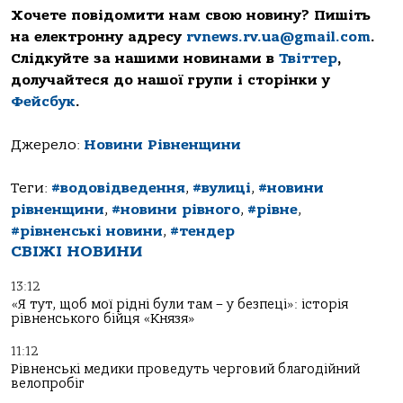
Хочете повідомити нам свою новину? Пишіть
на електронну адресу
rvnews.rv.ua@gmail.com
.
Слідкуйте за нашими новинами в
Твіттер
,
долучайтеся до нашої групи і сторінки у
Фейсбук
.
Джерело:
Новини Рівненщини
Теги:
#водовідведення
,
#вулиці
,
#новини
рівненщини
,
#новини рівного
,
#рівне
,
#рівненські новини
,
#тендер
СВІЖІ НОВИНИ
13:12
«Я тут, щоб мої рідні були там – у безпеці»: історія
рівненського бійця «Князя»
11:12
Рівненські медики проведуть черговий благодійний
велопробіг