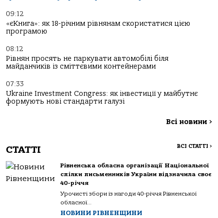
09:12
«єКнига»: як 18-річним рівнянам скористатися цією
програмою
08:12
Рівнян просять не паркувати автомобілі біля
майданчиків із сміттєвими контейнерами
07:33
Ukraine Investment Congress: як інвестиції у майбутнє
формують нові стандарти галузі
Всі новини
>
ВСІ СТАТТІ
>
СТАТТІ
Рівненська обласна організації Національної
спілки письменників України відзначила своє
40-річчя
Урочисті збори із нагоди 40-річчя Рівненської
обласної...
НОВИНИ РІВНЕНЩИНИ