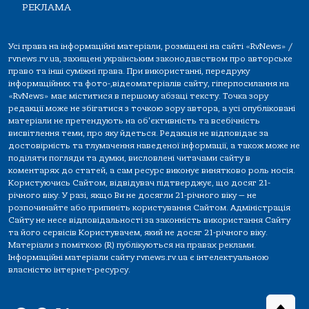
РЕКЛАМА
Усі права на інформаційні матеріали, розміщені на сайті «RvNews» /
rvnews.rv.ua, захищені українським законодавством про авторське
право та інші суміжні права. При використанні, передруку
інформаційних та фото-,відеоматеріалів сайту, гіперпосилання на
«RvNews» має міститися в першому абзаці тексту. Точка зору
редакції може не збігатися з точкою зору автора, а усі опубліковані
матеріали не претендують на об'єктивність та всебічність
висвітлення теми, про яку йдеться. Редакція не відповідає за
достовірність та тлумачення наведеної інформації, а також може не
поділяти погляди та думки, висловлені читачами сайту в
коментарях до статей, а сам ресурс виконує винятково роль носія.
Користуючись Сайтом, відвідувач підтверджує, що досяг 21-
річного віку. У разі, якщо Ви не досягли 21-річного віку — не
розпочинайте або припиніть користування Сайтом. Адміністрація
Сайту не несе відповідальності за законність використання Сайту
та його сервісів Користувачем, який не досяг 21-річного віку.
Матеріали з поміткою (R) публікуються на правах реклами.
Інформаційні матеріали сайту rvnews.rv.ua є інтелектуальною
власністю інтернет-ресурсу.