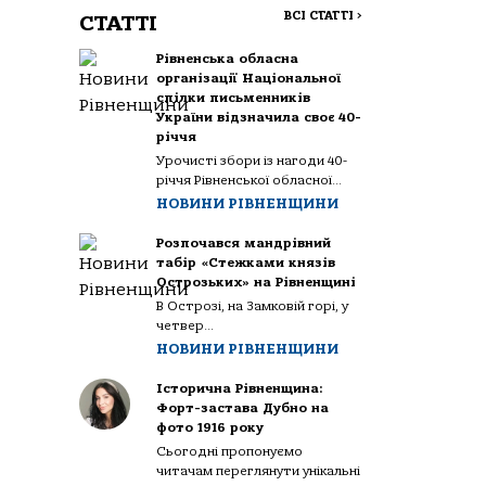
ВСІ СТАТТІ
>
СТАТТІ
Рівненська обласна
організації Національної
спілки письменників
України відзначила своє 40-
річчя
Урочисті збори із нагоди 40-
річчя Рівненської обласної...
НОВИНИ РІВНЕНЩИНИ
Розпочався мандрівний
табір «Стежками князів
Острозьких» на Рівненщині
В Острозі, на Замковій горі, у
четвер...
НОВИНИ РІВНЕНЩИНИ
Історична Рівненщина:
Форт-застава Дубно на
фото 1916 року
Сьогодні пропонуємо
читачам переглянути унікальні