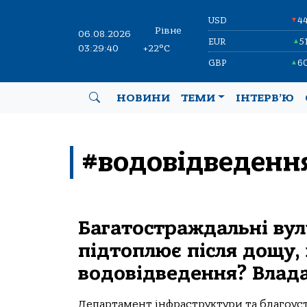
USD
4
▼
Рівне
06.08.2026
EUR
5
▲
03:29:40
+22°C
GBP
6
▲
НОВИНИ
ТЕМИ
ІНТЕРВ’Ю
#водовідведенн
Багатостраждальні вули
підтоплює після дощу,
водовідведення? Влада
Департамент інфраструктури та благоус