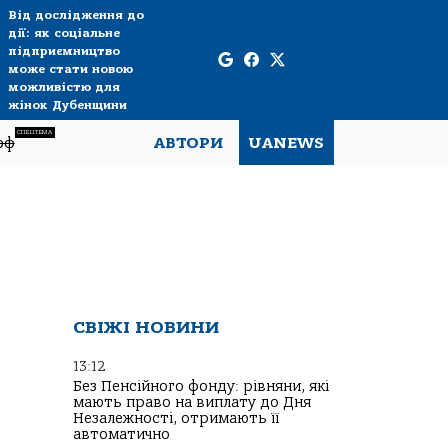
Від дослідження до
дії: як соціальне
підприємництво
може стати новою
можливістю для
жінок Дубенщини
СПЕЦТЕМА
рф
АВТОРИ
UANEWS
СВІЖІ НОВИНИ
13:12
Без Пенсійного фонду: рівняни, які
мають право на виплату до Дня
Незалежності, отримають її
автоматично