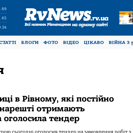
4.69
1.63
0.24
СТАТТІ
БЛОГИ
ФОТО
ВІДЕО
ЦІКАВО
ВІЙНА З
я
ці в Рівному, які постійно
 нарешті отримають
 оголосила тендер
трою сьогодні оголосив тендер на замовлення робіт з