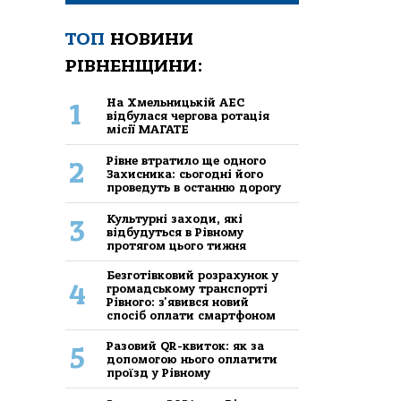
ТОП
НОВИНИ
РІВНЕНЩИНИ:
На Хмельницькій АЕС
1
відбулася чергова ротація
місії МАГАТЕ
Рівне втратило ще одного
2
Захисника: сьогодні його
проведуть в останню дорогу
Культурні заходи, які
3
відбудуться в Рівному
протягом цього тижня
Безготівковий розрахунок у
4
громадському транспорті
Рівного: з'явився новий
спосіб оплати смартфоном
Разовий QR-квиток: як за
5
допомогою нього оплатити
проїзд у Рівному