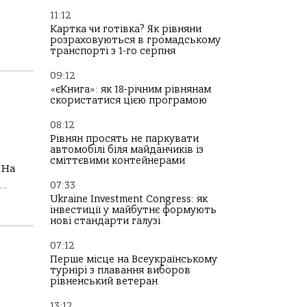
11:12
Картка чи готівка? Як рівняни
розраховуються в громадському
транспорті з 1-го серпня
09:12
«єКнига»: як 18-річним рівнянам
скористатися цією програмою
08:12
Рівнян просять не паркувати
автомобілі біля майданчиків із
сміттєвими контейнерами
 На
..
07:33
Ukraine Investment Congress: як
інвестиції у майбутнє формують
нові стандарти галузі
07:12
Перше місце на Всеукраїнському
турнірі з плавання виборов
рівненський ветеран
13:12