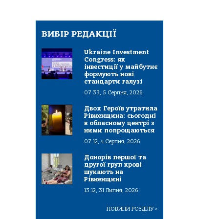
ВИБІР РЕДАКЦІЇ
Ukraine Investment
Congress: як
інвестиції у майбутнє
формують нові
стандарти галузі
07:33, 5 Серпня, 2026
Двох Героїв утратила
Рівненщина: сьогодні
в обласному центрі з
ними попрощаються
07:12, 4 Серпня, 2026
Донорів першої та
другої груп крові
шукають на
Рівненщині
13:12, 31 Липня, 2026
НОВИНИ РОЗДІЛУ
>