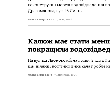
Реконструкції мереж водовідведення пов
Драгоманова, вул. 16 Липня...
Олекса Мирожит
-
1 Травня, 2025
Калюж має стати менше
покращили водовідве
На вулиці Льонокомбінатівській, що в 
цій ділянці постійно виникала проблема 
Олекса Мирожит
-
7 Листопада, 2024