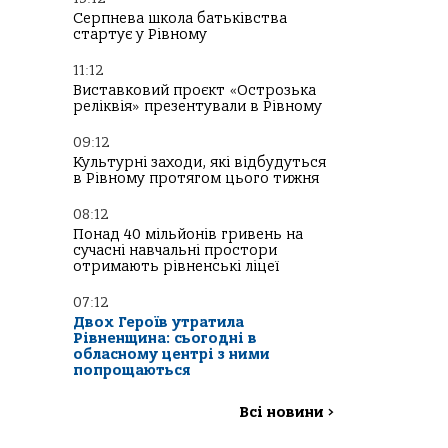
Серпнева школа батьківства
стартує у Рівному
11:12
Виставковий проєкт «Острозька
реліквія» презентували в Рівному
09:12
Культурні заходи, які відбудуться
в Рівному протягом цього тижня
08:12
Понад 40 мільйонів гривень на
сучасні навчальні простори
отримають рівненські ліцеї
07:12
Двох Героїв утратила
Рівненщина: сьогодні в
обласному центрі з ними
попрощаються
Всі новини
>