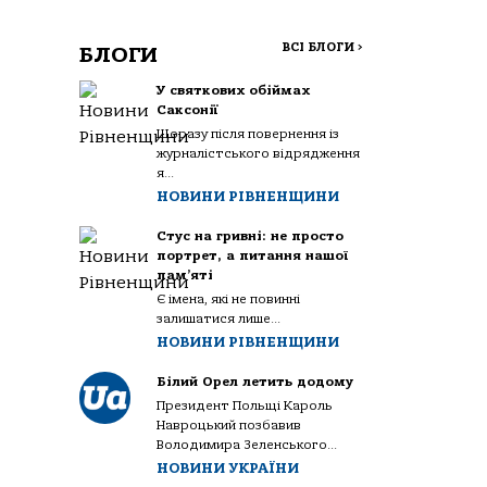
ВСІ БЛОГИ
>
БЛОГИ
У святкових обіймах
Саксонії
Щоразу після повернення із
журналістського відрядження
я...
НОВИНИ РІВНЕНЩИНИ
Стус на гривні: не просто
портрет, а питання нашої
пам’яті
Є імена, які не повинні
залишатися лише...
НОВИНИ РІВНЕНЩИНИ
Білий Орел летить додому
Президент Польщі Кароль
Навроцький позбавив
Володимира Зеленського...
НОВИНИ УКРАЇНИ