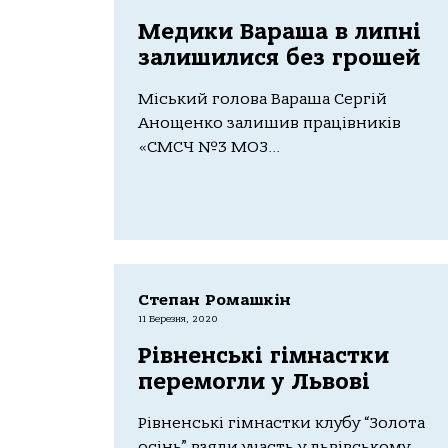
Медики Вараша в липні
залишилися без грошей
Міський голова Вараша Сергій
Анощенко залишив працівників
«СМСЧ №3 МОЗ...
Степан Ромашкін
11 Березня, 2020
Рівненські гімнастки
перемогли у Львові
Рівненські гімнастки клубу “Золота
осінь” взяли участь у львівському