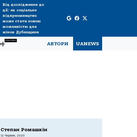
Від дослідження до
дії: як соціальне
підприємництво
може стати новою
можливістю для
жінок Дубенщини
СПЕЦТЕМА
рф
АВТОРИ
UANEWS
Степан Ромашкін
12 Червня, 2020