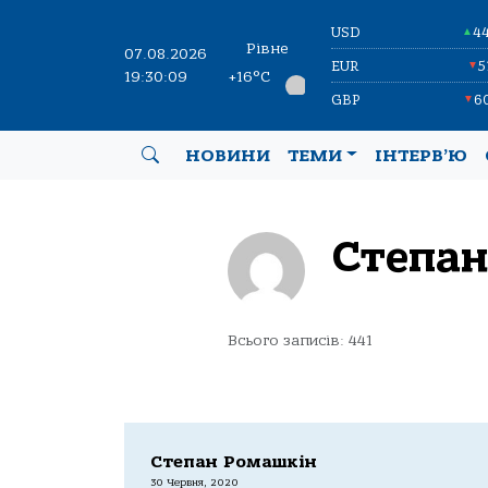
USD
4
▲
Рівне
07.08.2026
EUR
5
▼
19:30:10
+16°C
GBP
6
▼
НОВИНИ
ТЕМИ
ІНТЕРВ’Ю
Степан
Всього записів: 441
Степан Ромашкін
30 Червня, 2020