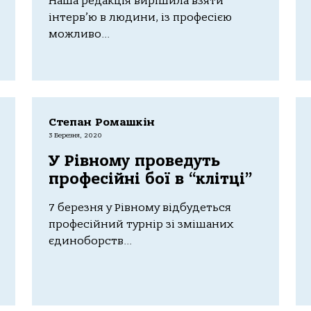
Наша редакція вирішила взяти
інтерв’ю в людини, із професією
можливо...
Степан Ромашкін
3 Березня, 2020
У Рівному проведуть
професійні бої в “клітці”
7 березня у Рівному відбудеться
професійний турнір зі змішаних
єдиноборств...