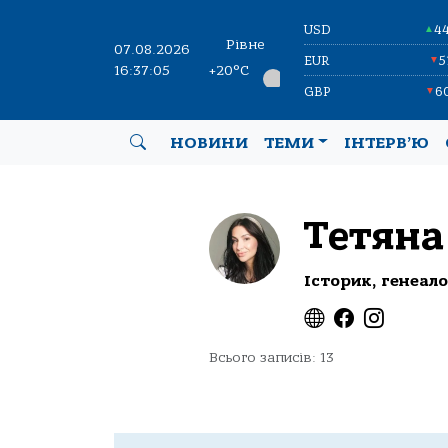
USD
4
▲
Рівне
07.08.2026
EUR
5
▼
16:37:05
+20°C
GBP
6
▼
НОВИНИ
ТЕМИ
ІНТЕРВ’Ю
Тетяна
Історик, генеал
Всього записів: 13