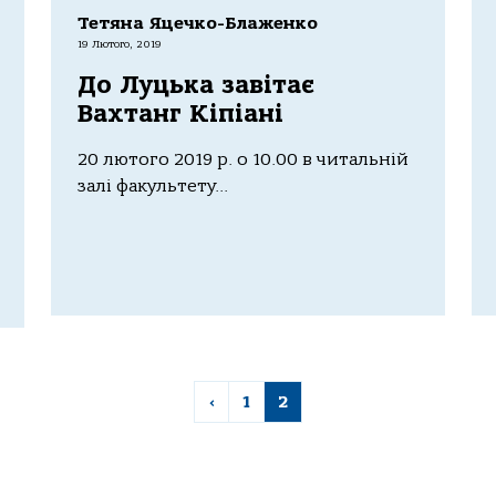
Тетяна Яцечко-Блаженко
19 Лютого, 2019
До Луцька завітає
Вахтанг Кіпіані
20 лютого 2019 р. о 10.00 в читальній
залі факультету...
‹
1
2