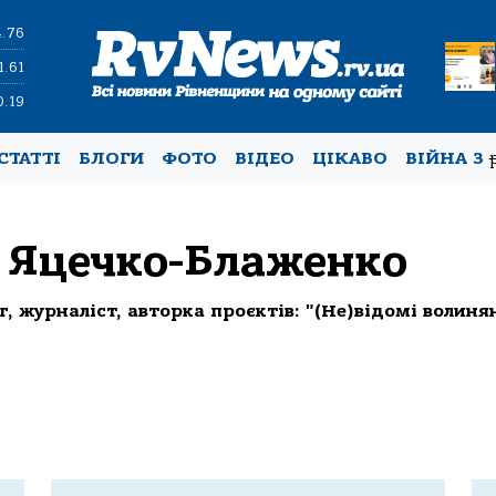
4.76
1.61
0.19
СТАТТІ
БЛОГИ
ФОТО
ВІДЕО
ЦІКАВО
ВІЙНА З
 Яцечко-Блаженко
ог, журналіст, авторка проєктів: "(Не)відомі волин