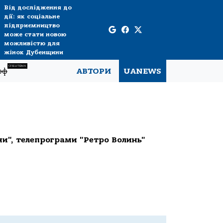
Від дослідження до
дії: як соціальне
підприємництво
може стати новою
можливістю для
жінок Дубенщини
СПЕЦТЕМА
рф
АВТОРИ
UANEWS
яни", телепрограми "Ретро Волинь"