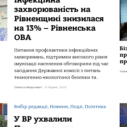
Інфекційна
захворюваність на
Рівненщині знизилася
на 13% – Рівненська
ОВА
Бі
Питання профілактики інфекційних
пр
захворювань, підтримки високого рівня
пр
імунізації населення обговорили під час
засідання Державної комісії з питань
Оле
техногенно-екологічної безпеки та...
Олекса Мирожит
-
15 Червня, 2026
Вибір редакції, Новини, Події, Політика
У ВР ухвалили