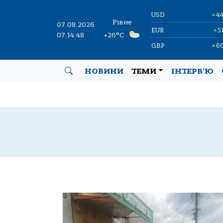
USD
4
▲
Рівне
07.08.2026
EUR
5
▲
07:14:49
+26°C
GBP
6
▲
НОВИНИ
ТЕМИ
ІНТЕРВ’Ю