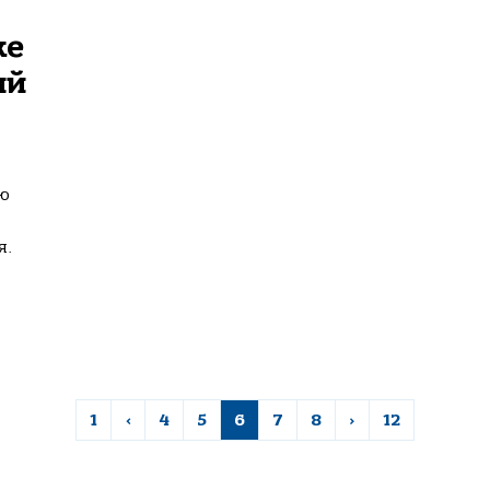
же
ий
ю
я.
1
‹
4
5
6
7
8
›
12