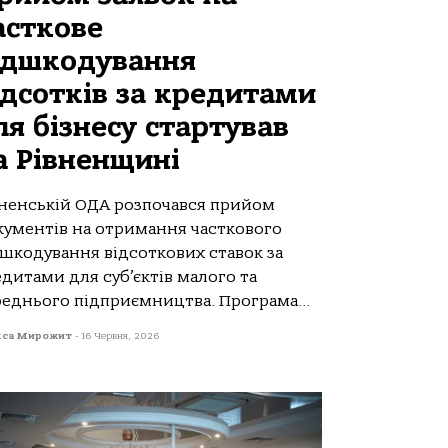
асткове
ідшкодування
ідсотків за кредитами
ля бізнесу стартував
а Рівненщині
вненській ОДА розпочався прийом
кументів на отримання часткового
дшкодування відсоткових ставок за
дитами для суб’єктів малого та
реднього підприємництва. Програма...
кса Мирожит
-
16 Червня, 2026