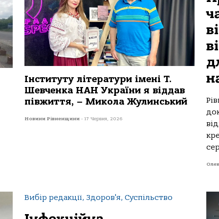
ч
в
в
д
н
Інституту літератури імені Т.
Шевченка НАН України я віддав
Рі
півжиття, – Микола Жулинський
до
Новини Рівненщини
-
17 Червня, 2026
ві
кре
се
Оле
Вибір редакції, Здоров'я, Суспільство