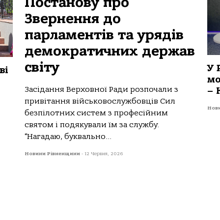
Постанову про
Звернення до
парламентів та урядів
демократичних держав
світу
У 
ві
мо
Засідання Верховної Ради розпочали з
– 
привітання військовослужбовців Сил
Нов
безпілотних систем з професійним
святом і подякували їм за службу.
“Нагадаю, буквально...
Новини Рівненщини
-
12 Червня, 2026