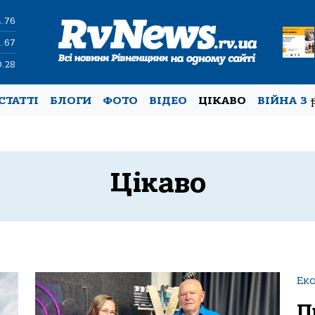
4.76
1.67
0.28
СТАТТІ
БЛОГИ
ФОТО
ВІДЕО
ЦІКАВО
ВІЙНА З
Цікаво
Ек
П