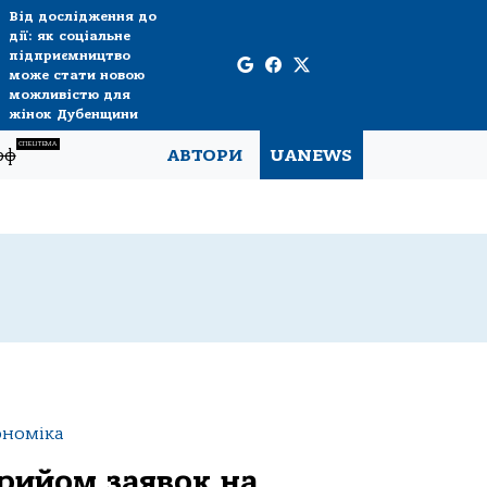
Від дослідження до
дії: як соціальне
підприємництво
може стати новою
можливістю для
жінок Дубенщини
СПЕЦТЕМА
рф
АВТОРИ
UANEWS
ономіка
рийом заявок на