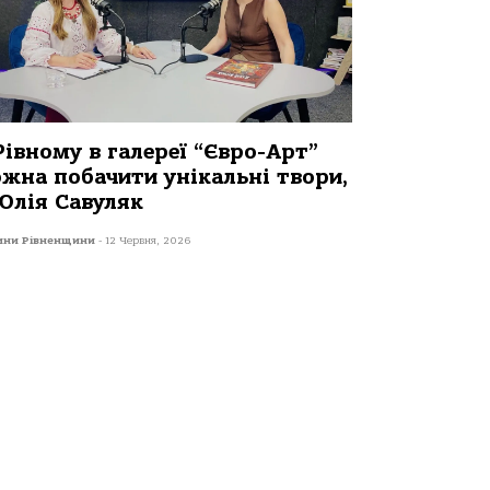
Рівному в галереї “Євро-Арт”
жна побачити унікальні твори,
Юлія Савуляк
ини Рівненщини
-
12 Червня, 2026