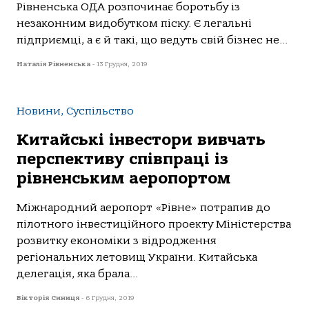
Рівненська ОДА розпочинає боротьбу із
незаконним видобутком піску. Є легальні
підприємці, а є й такі, що ведуть свій бізнес не...
Наталія Рівненська
-
13 Грудня, 2019
Новини, Суспільство
Китайські інвестори вивчать
перспективу співпраці із
рівненським аеропортом
Міжнародний аеропорт «Рівне» потрапив до
пілотного інвестиційного проекту Міністерства
розвитку економіки з відродження
регіональних летовищ України. Китайська
делегація, яка брала...
Вікторія Синиця
-
6 Грудня, 2019