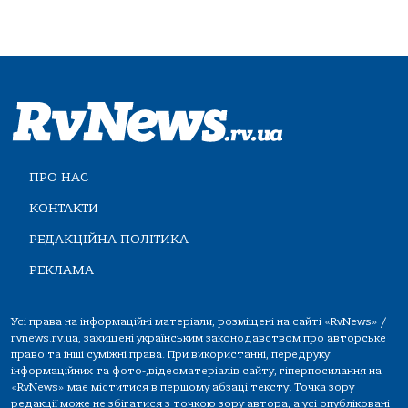
ПРО НАС
КОНТАКТИ
РЕДАКЦІЙНА ПОЛІТИКА
РЕКЛАМА
Усі права на інформаційні матеріали, розміщені на сайті «RvNews» /
rvnews.rv.ua, захищені українським законодавством про авторське
право та інші суміжні права. При використанні, передруку
інформаційних та фото-,відеоматеріалів сайту, гіперпосилання на
«RvNews» має міститися в першому абзаці тексту. Точка зору
редакції може не збігатися з точкою зору автора, а усі опубліковані