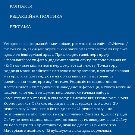
КОНТАКТИ
РЕДАКЦІЙНА ПОЛІТИКА
РЕКЛАМА
Усі права на інформаційні матеріали, розміщені на сайті «RvNews» /
rvnews.rv.ua, захищені українським законодавством про авторське
право та інші суміжні права. При використанні, передруку
інформаційних та фото-,відеоматеріалів сайту, гіперпосилання на
«RvNews» має міститися в першому абзаці тексту. Точка зору
редакції може не збігатися з точкою зору автора, а усі опубліковані
матеріали не претендують на об'єктивність та всебічність
висвітлення теми, про яку йдеться. Редакція не відповідає за
достовірність та тлумачення наведеної інформації, а також може не
поділяти погляди та думки, висловлені читачами сайту в
коментарях до статей, а сам ресурс виконує винятково роль носія.
Користуючись Сайтом, відвідувач підтверджує, що досяг 21-
річного віку. У разі, якщо Ви не досягли 21-річного віку — не
розпочинайте або припиніть користування Сайтом. Адміністрація
Сайту не несе відповідальності за законність використання Сайту
та його сервісів Користувачем, який не досяг 21-річного віку.
Матеріали з поміткою (R) публікуються на правах реклами.