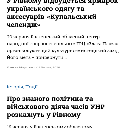
У Рівному відбудеться ярмарок
українського одягу та
аксесуарів «Купальський
челендж»
20 червня Рівненський обласний центр
народної творчості спільно з ТРЦ «Злата Плаза»
організовують цей культурно-мистецький захід.
Його мета – привернути...
Олекса Мирожит
-
18 Червня, 2026
Історія, Події
Про знаного політика та
військового діяча часів УНР
розкажуть у Рівному
19 червня у Рівненському обласному