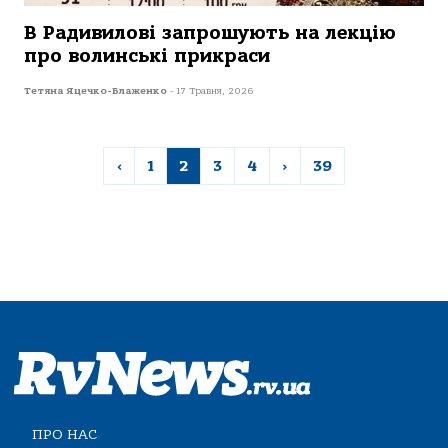
В Радивилові запрошують на лекцію
про волинські прикраси
Тетяна Яцечко-Блаженко
-
17 Травня, 2026
‹
1
2
3
4
›
39
ПРО НАС