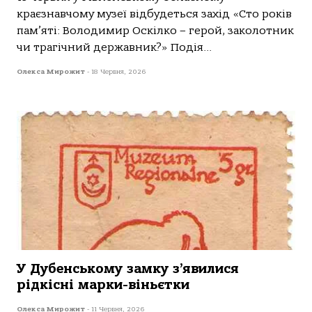
краєзнавчому музеї відбудеться захід «Сто років
пам’яті: Володимир Оскілко – герой, заколотник
чи трагічний державник?» Подія...
Олекса Мирожит
-
18 Червня, 2026
У Дубенському замку з’явилися
рідкісні марки-віньєтки
Олекса Мирожит
-
11 Червня, 2026