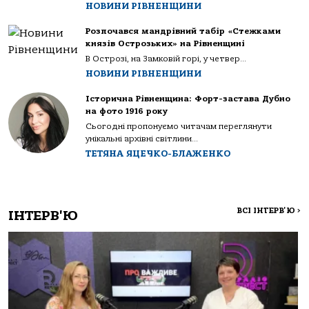
НОВИНИ РІВНЕНЩИНИ
Розпочався мандрівний табір «Стежками
князів Острозьких» на Рівненщині
В Острозі, на Замковій горі, у четвер...
НОВИНИ РІВНЕНЩИНИ
Історична Рівненщина: Форт-застава Дубно
на фото 1916 року
Сьогодні пропонуємо читачам переглянути
унікальні архівні світлини...
ТЕТЯНА ЯЦЕЧКО-БЛАЖЕНКО
ВСІ ІНТЕРВ'Ю
>
ІНТЕРВ'Ю