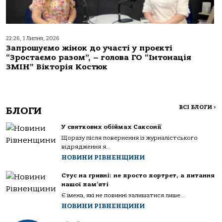
22:26, 1 Липня, 2026
Запрошуємо жінок до участі у проєкті
“Зростаємо разом”, – голова ГО “Інтонація
ЗМІН” Вікторія Костюк
ВСІ БЛОГИ
>
БЛОГИ
У святкових обіймах Саксонії
Щоразу після повернення із журналістського
відрядження я...
НОВИНИ РІВНЕНЩИНИ
Стус на гривні: не просто портрет, а питання
нашої пам’яті
Є імена, які не повинні залишатися лише...
НОВИНИ РІВНЕНЩИНИ