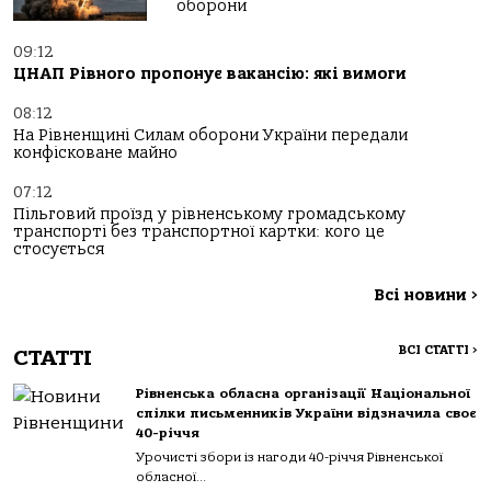
оборони
09:12
ЦНАП Рівного пропонує вакансію: які вимоги
08:12
На Рівненщині Силам оборони України передали
конфісковане майно
07:12
Пільговий проїзд у рівненському громадському
транспорті без транспортної картки: кого це
стосується
Всі новини
>
ВСІ СТАТТІ
>
СТАТТІ
Рівненська обласна організації Національної
спілки письменників України відзначила своє
40-річчя
Урочисті збори із нагоди 40-річчя Рівненської
обласної...