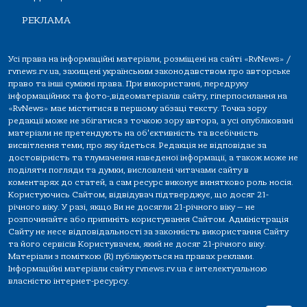
РЕКЛАМА
Усі права на інформаційні матеріали, розміщені на сайті «RvNews» /
rvnews.rv.ua, захищені українським законодавством про авторське
право та інші суміжні права. При використанні, передруку
інформаційних та фото-,відеоматеріалів сайту, гіперпосилання на
«RvNews» має міститися в першому абзаці тексту. Точка зору
редакції може не збігатися з точкою зору автора, а усі опубліковані
матеріали не претендують на об'єктивність та всебічність
висвітлення теми, про яку йдеться. Редакція не відповідає за
достовірність та тлумачення наведеної інформації, а також може не
поділяти погляди та думки, висловлені читачами сайту в
коментарях до статей, а сам ресурс виконує винятково роль носія.
Користуючись Сайтом, відвідувач підтверджує, що досяг 21-
річного віку. У разі, якщо Ви не досягли 21-річного віку — не
розпочинайте або припиніть користування Сайтом. Адміністрація
Сайту не несе відповідальності за законність використання Сайту
та його сервісів Користувачем, який не досяг 21-річного віку.
Матеріали з поміткою (R) публікуються на правах реклами.
Інформаційні матеріали сайту rvnews.rv.ua є інтелектуальною
власністю інтернет-ресурсу.