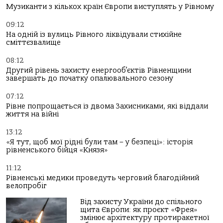
Музиканти з кількох країн Європи виступлять у Рівному
09:12
На одній із вулиць Рівного ліквідували стихійне
сміттєзвалище
08:12
Другий рівень захисту енергооб’єктів Рівненщини
завершать до початку опалювального сезону
07:12
Рівне попрощається із двома Захисниками, які віддали
життя на війні
13:12
«Я тут, щоб мої рідні були там – у безпеці»: історія
рівненського бійця «Князя»
11:12
Рівненські медики проведуть черговий благодійний
велопробіг
Від захисту України до спільного
щита Європи: як проєкт «Фрея»
змінює архітектуру протиракетної