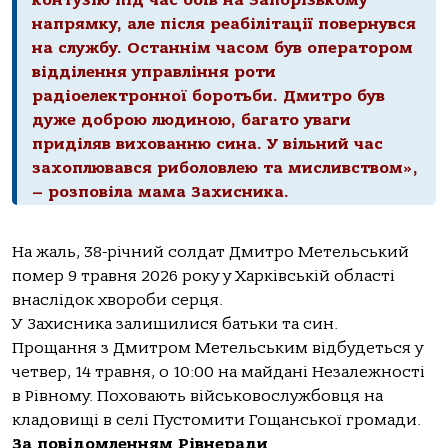
контузію під час боїв на Запорізькому
напрямку, але після реабілітації повернувся
на службу. Останнім часом був оператором
відділення управління роти
радіоелектронної боротьби. Дмитро був
дуже доброю людиною, багато уваги
приділяв вихованню сина. У вільний час
захоплювався риболовлею та мисливством»,
– розповіла мама Захисника.
На жаль, 38-річний солдат Дмитро Метельський
помер 9 травня 2026 року у Харківській області
внаслідок хвороби серця.
У Захисника залишилися батьки та син.
Прощання з Дмитром Метельським відбудеться у
четвер, 14 травня, о 10:00 на майдані Незалежності
в Рівному. Поховають військовослужбовця на
кладовищі в селі Пустомити Гощанської громади.
За повідомленням Рівнеради