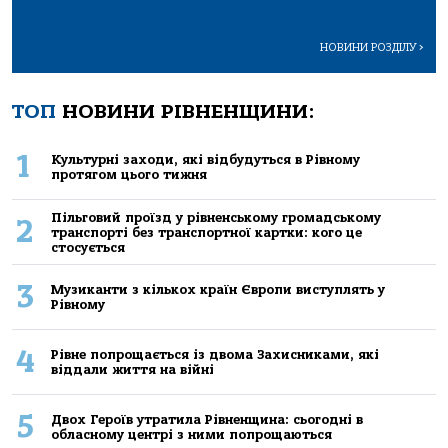
НОВИНИ РОЗДІЛУ
>
ТОП
НОВИНИ РІВНЕНЩИНИ:
1
Культурні заходи, які відбудуться в Рівному
протягом цього тижня
Пільговий проїзд у рівненському громадському
2
транспорті без транспортної картки: кого це
стосується
3
Музиканти з кількох країн Європи виступлять у
Рівному
4
Рівне попрощається із двома Захисниками, які
віддали життя на війні
5
Двох Героїв утратила Рівненщина: сьогодні в
обласному центрі з ними попрощаються