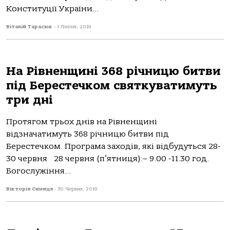
Конституції України...
Віталій Тарасюк
-
1 Липня, 2019
На Рівненщині 368 річницю битви
під Берестечком святкуватимуть
три дні
Протягом трьох днів на Рівненщині
відзначатимуть 368 річницю битви під
Берестечком. Програма заходів, які відбудуться 28-
30 червня 28 червня (п’ятниця):– 9.00 -11.30 год.
Богослужіння...
Вікторія Синиця
-
30 Червня, 2019