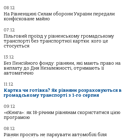
08:12
На Рівненщині Силам оборони України передали
конфісковане майно
07:12
Пільговий проїзд у рівненському громадському
транспорті без транспортної картки: кого це
стосується
13:12
Без Пенсійного фонду: рівняни, які мають право на
виплату до Дня Незалежності, отримають її
автоматично
11:12
Картка чи готівка? Як рівняни розраховуються в
громадському транспорті з 1-го серпня
09:12
«єКнига»: як 18-річним рівнянам скористатися цією
програмою
08:12
Рівнян просять не паркувати автомобілі біля