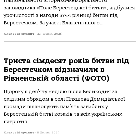
Національного історико-меморіального
заповідника «Поле Берестецької битви», відбулися
урочистості з нагоди 374-ї річниці битви під
Берестечком. За участі Блаженнішого...
Олекса Мирожит
-
23 Червня, 2025
Триста сімдесят років битви під
Берестечком відзначили в
Рівненській області (ФОТО)
Щороку в дев’яту неділю після Великодня за
східним обрядом в селі Пляшева Демидівської
громади вшановують пам’ять загиблих у
Берестецькій битві козаків та всіх українських
патріотів...
Олекса Мирожит
-
8 Липня, 2024