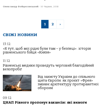
Олександр Войцеховський
-
10 Червня, 2018
1
2
›
СВІЖІ НОВИНИ
13:12
«Я тут, щоб мої рідні були там – у безпеці»: історія
рівненського бійця «Князя»
11:12
Рівненські медики проведуть черговий благодійний
велопробіг
Від захисту України до спільного
щита Європи: як проєкт «Фрея»
змінює архітектуру протиракетної
оборони
09:12
ЦНАП Рівного пропонує вакансію: які вимоги