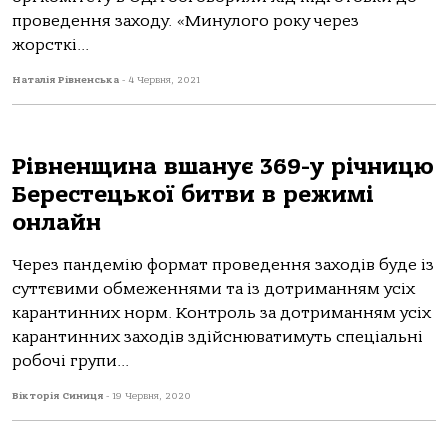
проведення заходу. «Минулого року через
жорсткі...
Наталія Рівненська
-
4 Червня, 2021
Рівненщина вшанує 369-у річницю
Берестецької битви в режимі
онлайн
Через пандемію формат проведення заходів буде із
суттєвими обмеженнями та із дотриманням усіх
карантинних норм. Контроль за дотриманням усіх
карантинних заходів здійснюватимуть спеціальні
робочі групи...
Вікторія Синиця
-
19 Червня, 2020