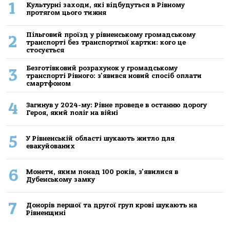
1
Культурні заходи, які відбудуться в Рівному
протягом цього тижня
Пільговий проїзд у рівненському громадському
2
транспорті без транспортної картки: кого це
стосується
Безготівковий розрахунок у громадському
3
транспорті Рівного: з'явився новий спосіб оплати
смартфоном
4
Загинув у 2024-му: Рівне проведе в останню дорогу
Героя, який поліг на війні
5
У Рівненській області шукають житло для
евакуйованих
6
Монети, яким понад 100 років, з'явилися в
Дубенському замку
7
Донорів першої та другої груп крові шукають на
Рівненщині