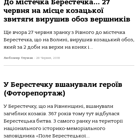
До містечка Берестечка… 27
червня на місце козацької
звитяги вирушив обоз вершників
Ще вчора 27 червня зранку з Рівного до містечка
Берестечка, що на Волині, вирушив козацький обоз,
який за 2 доби на верхи на конях і...
Любомир Тлумак
-
28 Червня, 2019
У Берестечку вшанували героїв
(Фоторепортаж)
У Берестечку, що на Рівненщині, вшанували
загиблих козаків. 367 років тому тут відбулася
Берестецька битва. З самого ранку на території
національного історико-меморіального
заповідника «Поле Берестецької...