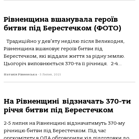
Рівненщина вшанувала героїв
битви під Берестечком (ФОТО)
Традиційно у дев’яту неділю після Великодня,
Рівненщина вшановує героїв битви під
Берестечком, які віддали життя за рідну землю.
Цьогоріч виповнюється 370-та її річниця. 2-4...
Наталія Рівненська
-
5 Липня, 2021
На Рівненщині відзначать 370-ти
річчя битви під Берестечком
2-5 липня на Рівненщині відзначатимуть 370-му
річницю битви під Берестечком. Під час
оргкомітету в ОДА обговорили хід підготовки до