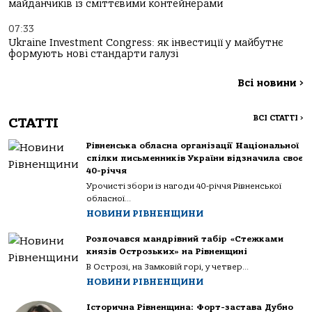
майданчиків із сміттєвими контейнерами
07:33
Ukraine Investment Congress: як інвестиції у майбутнє
формують нові стандарти галузі
Всі новини
>
ВСІ СТАТТІ
>
СТАТТІ
Рівненська обласна організації Національної
спілки письменників України відзначила своє
40-річчя
Урочисті збори із нагоди 40-річчя Рівненської
обласної...
НОВИНИ РІВНЕНЩИНИ
Розпочався мандрівний табір «Стежками
князів Острозьких» на Рівненщині
В Острозі, на Замковій горі, у четвер...
НОВИНИ РІВНЕНЩИНИ
Історична Рівненщина: Форт-застава Дубно