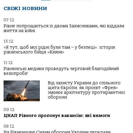
СВІЖІ НОВИНИ
07:12
Рівне попрощається із двома Захисниками, які віддали
життя на війні
13:12
«Я тут, щоб мої рідні були там – у безпеці»: історія
рівненського бійця «Князя»
11:12
Рівненські медики проведуть черговий благодійний
велопробіг
Від захисту України до спільного
щита Європи: як проєкт «Фрея»
змінює архітектуру протиракетної
оборони
09:12
ЦНАП Рівного пропонує вакансію: які вимоги
08:12
На Рівненщині Силам оборони України передали