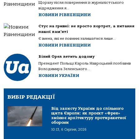
Щоразу після повернення із журналістського
відрядження я...
НОВИНИ РІВНЕНЩИНИ
Стус на гривні: не просто портрет, а питання
нашої пам’яті
Є імена, які не повинні залишатися лише...
НОВИНИ РІВНЕНЩИНИ
Білий Орел летить додому
Президент Польщі Кароль Навроцький позбавив
Володимира Зеленського...
НОВИНИ УКРАЇНИ
ВИБІР РЕДАКЦІЇ
Від захисту України до спільного
щита Європи: як проєкт «Фрея»
змінює архітектуру протиракетної
оборони
10:13, 6 Серпня, 2026