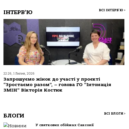
ВСІ ІНТЕРВ'Ю
>
ІНТЕРВ'Ю
22:26, 1 Липня, 2026
Запрошуємо жінок до участі у проєкті
“Зростаємо разом”, – голова ГО “Інтонація
ЗМІН” Вікторія Костюк
ВСІ БЛОГИ
>
БЛОГИ
У святкових обіймах Саксонії