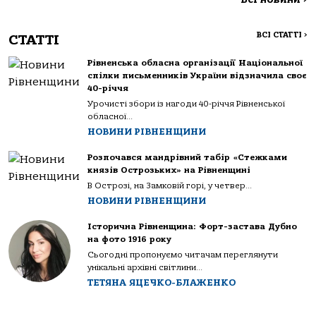
ВСІ СТАТТІ
>
СТАТТІ
Рівненська обласна організації Національної
спілки письменників України відзначила своє
40-річчя
Урочисті збори із нагоди 40-річчя Рівненської
обласної...
НОВИНИ РІВНЕНЩИНИ
Розпочався мандрівний табір «Стежками
князів Острозьких» на Рівненщині
В Острозі, на Замковій горі, у четвер...
НОВИНИ РІВНЕНЩИНИ
Історична Рівненщина: Форт-застава Дубно
на фото 1916 року
Сьогодні пропонуємо читачам переглянути
унікальні архівні світлини...
ТЕТЯНА ЯЦЕЧКО-БЛАЖЕНКО