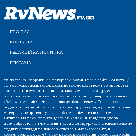
ПРО НАС
КОНТАКТИ
РЕДАКЦІЙНА ПОЛІТИКА
РЕКЛАМА
Усі права на інформаційні матеріали, розміщені на сайті «RvNews» /
rvnews.rv.ua, захищені українським законодавством про авторське
право та інші суміжні права. При використанні, передруку
інформаційних та фото-,відеоматеріалів сайту, гіперпосилання на
«RvNews» має міститися в першому абзаці тексту. Точка зору
редакції може не збігатися з точкою зору автора, а усі опубліковані
матеріали не претендують на об'єктивність та всебічність
висвітлення теми, про яку йдеться. Редакція не відповідає за
достовірність та тлумачення наведеної інформації, а також може не
поділяти погляди та думки, висловлені читачами сайту в
коментарях до статей, а сам ресурс виконує винятково роль носія.