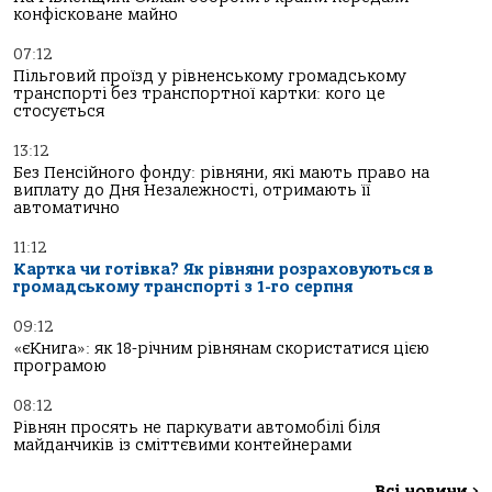
конфісковане майно
07:12
Пільговий проїзд у рівненському громадському
транспорті без транспортної картки: кого це
стосується
13:12
Без Пенсійного фонду: рівняни, які мають право на
виплату до Дня Незалежності, отримають її
автоматично
11:12
Картка чи готівка? Як рівняни розраховуються в
громадському транспорті з 1-го серпня
09:12
«єКнига»: як 18-річним рівнянам скористатися цією
програмою
08:12
Рівнян просять не паркувати автомобілі біля
майданчиків із сміттєвими контейнерами
Всі новини
>