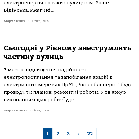
електроенергія на таких вулицях м. Рівне:
Відінська, Княгині...
Марта Білик
-
16 Січня, 2019
Сьогодні у Рівному знеструмлять
частину вулиць
З метою підвищення надійності
електропостачання та запобігання аварій в
електричних мережах ПрАТ „Рівнеобленерго” буде
проводити планові ремонтні роботи. У зв’язку з
виконанням цих робіт буде...
Марта Білик
-
15 Січня, 2019
1
2
3
›
22