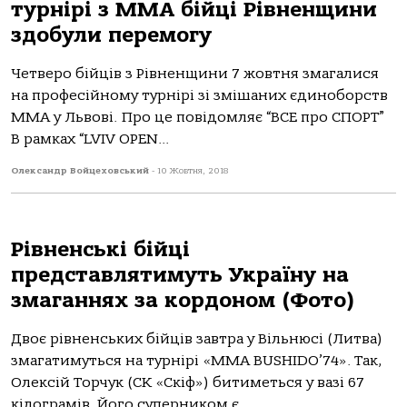
турнірі з ММА бійці Рівненщини
здобули перемогу
Четверо бійців з Рівненщини 7 жовтня змагалися
на професійному турнірі зі змішаних єдиноборств
ММА у Львові. Про це повідомляє “ВСЕ про СПОРТ”
В рамках “LVIV OPEN...
Олександр Войцеховський
-
10 Жовтня, 2018
Рівненські бійці
представлятимуть Україну на
змаганнях за кордоном (Фото)
Двоє рівненських бійців завтра у Вільнюсі (Литва)
змагатимуться на турнірі «MMA BUSHIDO’74». Так,
Олексій Торчук (СК «Скіф») битиметься у вазі 67
кілограмів. Його суперником є...