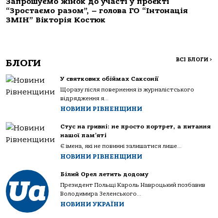
Запрошуємо жінок до участі у проєкті
“Зростаємо разом”, – голова ГО “Інтонація
ЗМІН” Вікторія Костюк
ВСІ БЛОГИ
>
БЛОГИ
У святкових обіймах Саксонії
Щоразу після повернення із журналістського
відрядження я...
НОВИНИ РІВНЕНЩИНИ
Стус на гривні: не просто портрет, а питання
нашої пам’яті
Є імена, які не повинні залишатися лише...
НОВИНИ РІВНЕНЩИНИ
Білий Орел летить додому
Президент Польщі Кароль Навроцький позбавив
Володимира Зеленського...
НОВИНИ УКРАЇНИ