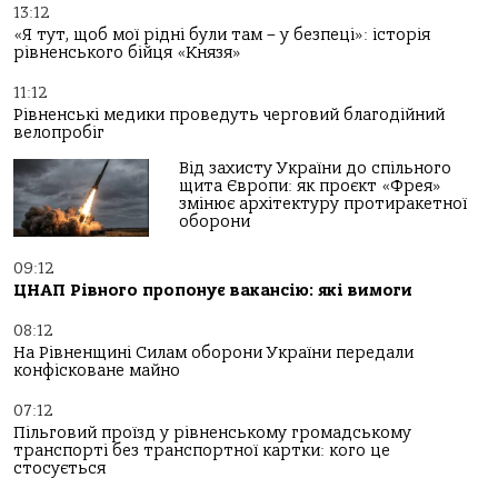
13:12
«Я тут, щоб мої рідні були там – у безпеці»: історія
рівненського бійця «Князя»
11:12
Рівненські медики проведуть черговий благодійний
велопробіг
Від захисту України до спільного
щита Європи: як проєкт «Фрея»
змінює архітектуру протиракетної
оборони
09:12
ЦНАП Рівного пропонує вакансію: які вимоги
08:12
На Рівненщині Силам оборони України передали
конфісковане майно
07:12
Пільговий проїзд у рівненському громадському
транспорті без транспортної картки: кого це
стосується