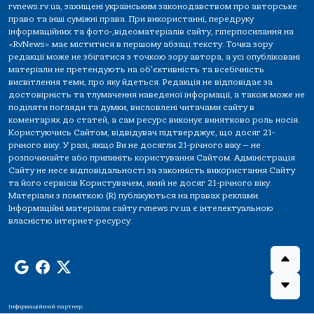
rvnews.rv.ua, захищені українським законодавством про авторське
право та інші суміжні права. При використанні, передруку
інформаційних та фото-,відеоматеріалів сайту, гіперпосилання на
«RvNews» має міститися в першому абзаці тексту. Точка зору
редакції може не збігатися з точкою зору автора, а усі опубліковані
матеріали не претендують на об'єктивність та всебічність
висвітлення теми, про яку йдеться. Редакція не відповідає за
достовірність та тлумачення наведеної інформації, а також може не
поділяти погляди та думки, висловлені читачами сайту в
коментарях до статей, а сам ресурс виконує винятково роль носія.
Користуючись Сайтом, відвідувач підтверджує, що досяг 21-
річного віку. У разі, якщо Ви не досягли 21-річного віку — не
розпочинайте або припиніть користування Сайтом. Адміністрація
Сайту не несе відповідальності за законність використання Сайту
та його сервісів Користувачем, який не досяг 21-річного віку.
Матеріали з поміткою (R) публікуються на правах реклами.
Інформаційні матеріали сайту rvnews.rv.ua є інтелектуальною
власністю інтернет-ресурсу.
Інформаційний партнер: