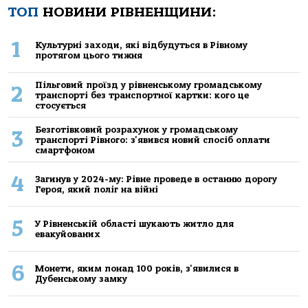
ТОП
НОВИНИ РІВНЕНЩИНИ:
1
Культурні заходи, які відбудуться в Рівному
протягом цього тижня
Пільговий проїзд у рівненському громадському
2
транспорті без транспортної картки: кого це
стосується
Безготівковий розрахунок у громадському
3
транспорті Рівного: з'явився новий спосіб оплати
смартфоном
4
Загинув у 2024-му: Рівне проведе в останню дорогу
Героя, який поліг на війні
5
У Рівненській області шукають житло для
евакуйованих
6
Монети, яким понад 100 років, з'явилися в
Дубенському замку