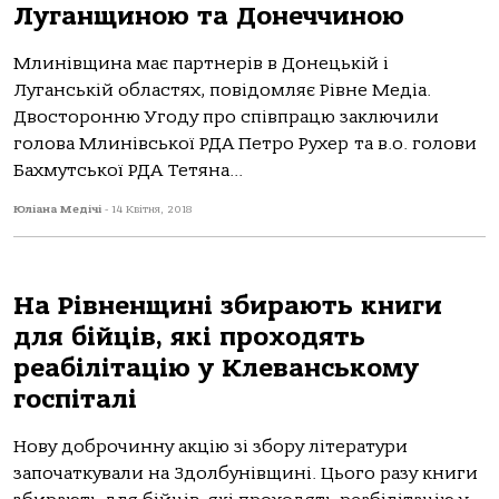
Луганщиною та Донеччиною
Млинівщина має партнерів в Донецькій і
Луганській областях, повідомляє Рівне Медіа.
Двосторонню Угоду про співпрацю заключили
голова Млинівської РДА Петро Рухер та в.о. голови
Бахмутської РДА Тетяна...
Юліана Медічі
-
14 Квітня, 2018
На Рівненщині збирають книги
для бійців, які проходять
реабілітацію у Клеванському
госпіталі
Нову доброчинну акцію зі збору літератури
започаткували на Здолбунівщині. Цього разу книги