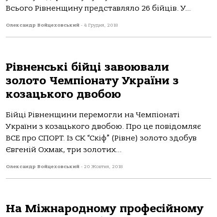
Всього Рівненщину представляло 26 бійців. У...
Олександр Войцеховський
-
4 Грудня, 2018
Рівненські бійці завоювали
золото Чемпіонату України з
козацького двобою
Бійці Рівненщини перемогли на Чемпіонаті
України з козацького двобою. Про це повідомляє
ВСЕ про СПОРТ. Із СК “Скіф” (Рівне) золото здобув
Євгеній Охмак, три золотих...
Олександр Войцеховський
-
20 Жовтня, 2018
На Міжнародному професійному