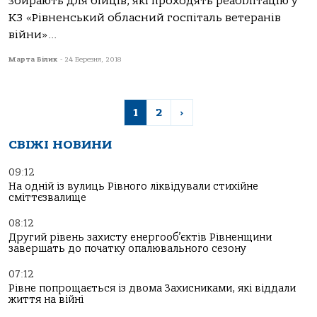
збирають для бійців, які проходять реабілітацію у
КЗ «Рівненський обласний госпіталь ветеранів
війни»...
Марта Білик
-
24 Березня, 2018
1
2
›
СВІЖІ НОВИНИ
09:12
На одній із вулиць Рівного ліквідували стихійне
сміттєзвалище
08:12
Другий рівень захисту енергооб’єктів Рівненщини
завершать до початку опалювального сезону
07:12
Рівне попрощається із двома Захисниками, які віддали
життя на війні