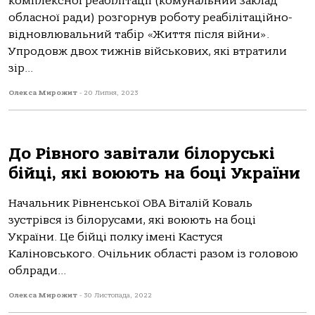
комплексної реабілітації (комунальний заклад
обласної ради) розгорнув роботу реабілітаційно-
відновлювальний табір «Життя після війни».
Упродовж двох тижнів військових, які втратили
зір...
Олекса Мирожит
-
20 Липня, 2023
До Рівного завітали білоруські
бійці, які воюють на боці України
Начальник Рівненської ОВА Віталій Коваль
зустрівся із білорусами, які воюють на боці
України. Це бійці полку імені Кастуся
Каліновського. Очільник області разом із головою
облради...
Олекса Мирожит
-
30 Листопада, 2022