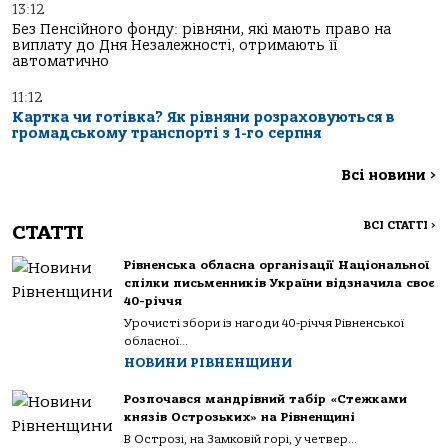
13:12
Без Пенсійного фонду: рівняни, які мають право на
виплату до Дня Незалежності, отримають її
автоматично
11:12
Картка чи готівка? Як рівняни розраховуються в
громадському транспорті з 1-го серпня
Всі новини
>
ВСІ СТАТТІ
>
СТАТТІ
Рівненська обласна організації Національної
спілки письменників України відзначила своє
40-річчя
Урочисті збори із нагоди 40-річчя Рівненської
обласної...
НОВИНИ РІВНЕНЩИНИ
Розпочався мандрівний табір «Стежками
князів Острозьких» на Рівненщині
В Острозі, на Замковій горі, у четвер...