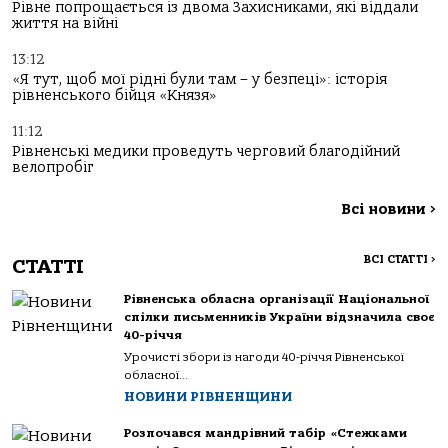
Рівне попрощається із двома Захисниками, які віддали
життя на війні
13:12
«Я тут, щоб мої рідні були там – у безпеці»: історія
рівненського бійця «Князя»
11:12
Рівненські медики проведуть черговий благодійний
велопробіг
Всі новини
>
ВСІ СТАТТІ
>
СТАТТІ
Рівненська обласна організації Національної
спілки письменників України відзначила своє
40-річчя
Урочисті збори із нагоди 40-річчя Рівненської
обласної...
НОВИНИ РІВНЕНЩИНИ
Розпочався мандрівний табір «Стежками