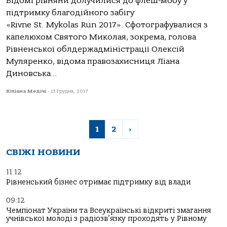
Відомі рівняни долучилися до флеш-мобу у
підтримку благодійного забігу
«Rivne St. Mykolas Run 2017». Сфотографувалися з
капелюхом Святого Миколая, зокрема, голова
Рівненської облдержадміністрації Олексій
Муляренко, відома правозахисниця Ліана
Диновська...
Юліана Медічі
-
13 Грудня, 2017
1
2
›
СВІЖІ НОВИНИ
11:12
Рівненський бізнес отримає підтримку від влади
09:12
Чемпіонат України та Всеукраїнські відкриті змагання
учнівської молоді з радіозв’язку проходять у Рівному