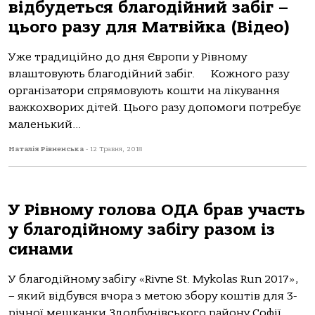
відбудеться благодійний забіг –
цього разу для Матвійка (Відео)
Уже традиційно до дня Європи у Рівному
влаштовують благодійний забіг. Кожного разу
організатори спрямовують кошти на лікування
важкохворих дітей. Цього разу допомоги потребує
маленький...
Наталія Рівненська
-
12 Травня, 2018
У Рівному голова ОДА брав участь
у благодійному забігу разом із
синами
У благодійному забігу «Rivne St. Mykolas Run 2017»,
– який відбувся вчора з метою збору коштів для 3-
річної мешканки Здолбунівського району Софії