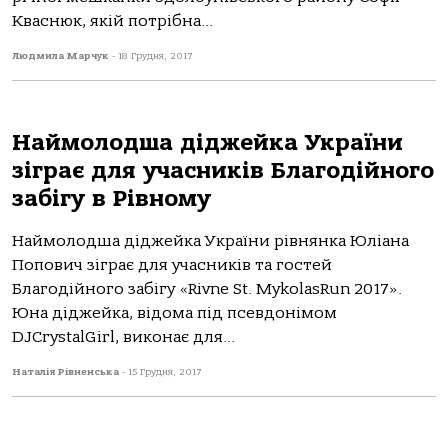
Кваснюк, якій потрібна...
Людмила Марчук
-
18 Грудня, 2017
Наймолодша діджейка України
зіграє для учасників Благодійного
забігу в Рівному
Наймолодша діджейка України рівнянка Юліана
Попович зіграє для учасників та гостей
Благодійного забігу «Rivne St. MykolasRun 2017».
Юна діджейка, відома під псевдонімом
DJCrystalGirl, виконає для...
Наталія Рівненська
-
15 Грудня, 2017