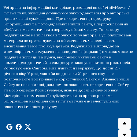
Усі права на інформаційні матеріали, розміщені на сайті «RvNews» /
rvnews.rv.ua, захищені українським законодавством про авторське
право та інші суміжні права. При використанні, передруку
інформаційних та фото-,відеоматеріалів сайту, гіперпосилання на
«RvNews» має міститися в першому абзаці тексту. Точка зору
редакції може не збігатися з точкою зору автора, а усі опубліковані
матеріали не претендують на об'єктивність та всебічність
висвітлення теми, про яку йдеться. Редакція не відповідає за
достовірність та тлумачення наведеної інформації, а також може не
поділяти погляди та думки, висловлені читачами сайту в
коментарях до статей, а сам ресурс виконує винятково роль носія.
Користуючись Сайтом, відвідувач підтверджує, що досяг 21-
річного віку. У разі, якщо Ви не досягли 21-річного віку — не
розпочинайте або припиніть користування Сайтом. Адміністрація
Сайту не несе відповідальності за законність використання Сайту
та його сервісів Користувачем, який не досяг 21-річного віку.
Матеріали з поміткою (R) публікуються на правах реклами.
Інформаційні матеріали сайту rvnews.rv.ua є інтелектуальною
власністю інтернет-ресурсу.