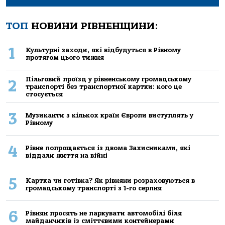
ТОП
НОВИНИ РІВНЕНЩИНИ:
1
Культурні заходи, які відбудуться в Рівному
протягом цього тижня
Пільговий проїзд у рівненському громадському
2
транспорті без транспортної картки: кого це
стосується
3
Музиканти з кількох країн Європи виступлять у
Рівному
4
Рівне попрощається із двома Захисниками, які
віддали життя на війні
5
Картка чи готівка? Як рівняни розраховуються в
громадському транспорті з 1-го серпня
6
Рівнян просять не паркувати автомобілі біля
майданчиків із сміттєвими контейнерами