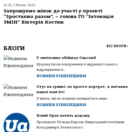
22:26, 1 Липня, 2026
Запрошуємо жінок до участі у проєкті
“Зростаємо разом”, – голова ГО “Інтонація
ЗМІН” Вікторія Костюк
ВСІ БЛОГИ
>
БЛОГИ
У святкових обіймах Саксонії
Щоразу після повернення із журналістського
відрядження я...
НОВИНИ РІВНЕНЩИНИ
Стус на гривні: не просто портрет, а питання
нашої пам’яті
Є імена, які не повинні залишатися лише...
НОВИНИ РІВНЕНЩИНИ
Білий Орел летить додому
Президент Польщі Кароль Навроцький позбавив
Володимира Зеленського...