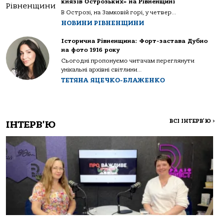
князів Острозьких» на Рівненщині
В Острозі, на Замковій горі, у четвер...
НОВИНИ РІВНЕНЩИНИ
Історична Рівненщина: Форт-застава Дубно
на фото 1916 року
Сьогодні пропонуємо читачам переглянути
унікальні архівні світлини...
ТЕТЯНА ЯЦЕЧКО-БЛАЖЕНКО
ВСІ ІНТЕРВ'Ю
>
ІНТЕРВ'Ю