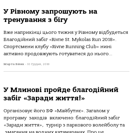
У Рівному запрошують на
тренування з бігу
Вже наприкінці цього тижня у Рівному відбудеться
Благодійний забіг «Rivne St. Mykolas Run 2018».
Спортсмени клубу «Rivne Running Club» нині
активно продовжують готуватися до нього...
Марта Білик
-
10 Грудня, 2018
У Млинові пройде благодійний
забіг «Заради життя!»
Організовує його БФ «Майбутнє». Загалом у
програму заходів включено: благодійний забіг
«Заради життя», турнір з паркового волейболу та
змагання на водних катамаранах. Про це