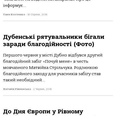
інформує...
Таня Костенко
-
18 Серпня, 2018
Дубенські рятувальники бігали
заради благодійності (Фото)
Першого червня у місті Дубно відбувся другий
благодійний забіг «Почуй мене» в честь
мовчазного Матвійка Стрільчука. Родзинкою
благодійного заходу для учасників забігу став
такий необхідний...
Наталія Рівненська
-
2 Червня, 2018
До Дня Європи у Рівному