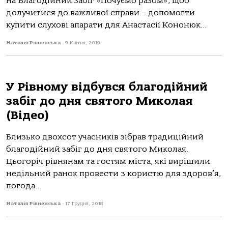
на Благодійний забіг «Почуємо разом», щоб
долучитися до важливої справи – допомогти
купити слухові апарати для Анастасії Кононюк...
Наталія Рівненська
-
9 Квітня, 2019
У Рівному відбувся благодійний
забіг до дня святого Миколая
(Відео)
Близько двохсот учасників зібрав традиційний
благодійний забіг до дня святого Миколая.
Цьогоріч рівнянам та гостям міста, які вирішили
недільний ранок провести з користю для здоров’я,
погода...
Наталія Рівненська
-
17 Грудня, 2018