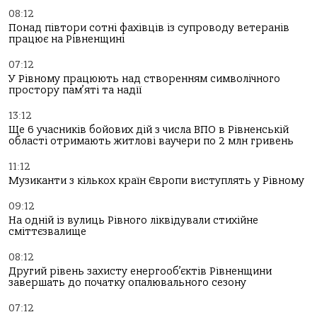
08:12
Понад півтори сотні фахівців із супроводу ветеранів
працює на Рівненщині
07:12
У Рівному працюють над створенням символічного
простору пам’яті та надії
13:12
Ще 6 учасників бойових дій з числа ВПО в Рівненській
області отримають житлові ваучери по 2 млн гривень
11:12
Музиканти з кількох країн Європи виступлять у Рівному
09:12
На одній із вулиць Рівного ліквідували стихійне
сміттєзвалище
08:12
Другий рівень захисту енергооб’єктів Рівненщини
завершать до початку опалювального сезону
07:12