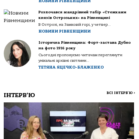
НОВИНИ РІВНЕНЩИНИ
Розпочався мандрівний табір «Стежками
князів Острозьких» на Рівненщині
В Острозі, на Замковій горі, у четвер...
НОВИНИ РІВНЕНЩИНИ
Історична Рівненщина: Форт-застава Дубно
на фото 1916 року
Сьогодні пропонуємо читачам переглянути
унікальні архівні світлини...
ТЕТЯНА ЯЦЕЧКО-БЛАЖЕНКО
ВСІ ІНТЕРВ'Ю
>
ІНТЕРВ'Ю