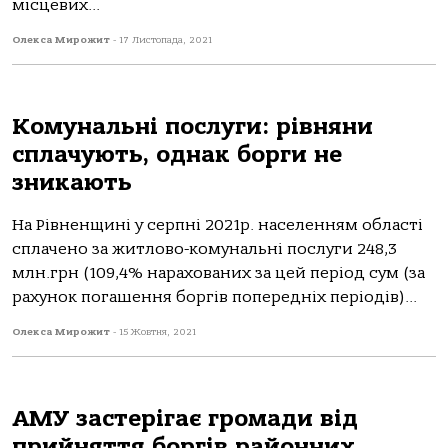
місцевих...
Олекса Мирожит
-
17 Листопада, 2021
Комунальні послуги: рівняни
сплачують, однак борги не
зникають
На Рівненщині у серпні 2021р. населенням області
сплачено за житлово-комунальні послуги 248,3
млн.грн (109,4% нарахованих за цей період сум (за
рахунок погашення боргів попередніх періодів)...
Олекса Мирожит
-
15 Жовтня, 2021
АМУ застерігає громади від
прийняття боргів районних