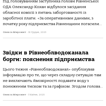
Під головуванням заступника голови Рівненської
ОДА Олександр Кохан відбулося засідання
обласної комісії з питань заборгованості із
заробітної плати. «За оперативними даними, з
початку року підприємства Рівненщини погасили...
Олекса Мирожит
-
19 Грудня, 2025
Звідки в Рівнеоблводоканала
борги: пояснення підприємства
Цього тижня «Рівнеоблводоканал» опублікував
інформацію про те, що через складну ситуацію там
не виключають ймовірності подавати воду з
пониженим тиском та за графіком. Згодом голова...
Олекса Мирожит
-
3 Квітня, 2025