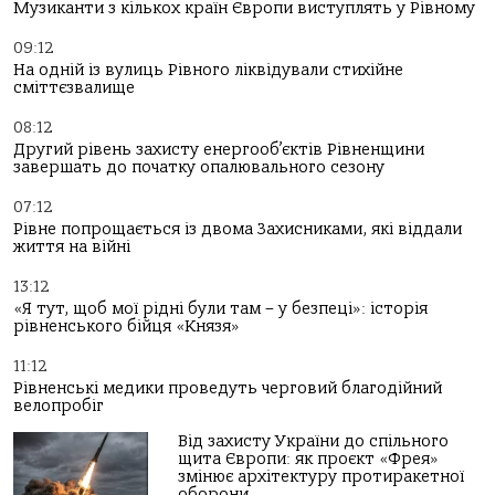
Музиканти з кількох країн Європи виступлять у Рівному
09:12
На одній із вулиць Рівного ліквідували стихійне
сміттєзвалище
08:12
Другий рівень захисту енергооб’єктів Рівненщини
завершать до початку опалювального сезону
07:12
Рівне попрощається із двома Захисниками, які віддали
життя на війні
13:12
«Я тут, щоб мої рідні були там – у безпеці»: історія
рівненського бійця «Князя»
11:12
Рівненські медики проведуть черговий благодійний
велопробіг
Від захисту України до спільного
щита Європи: як проєкт «Фрея»
змінює архітектуру протиракетної
оборони