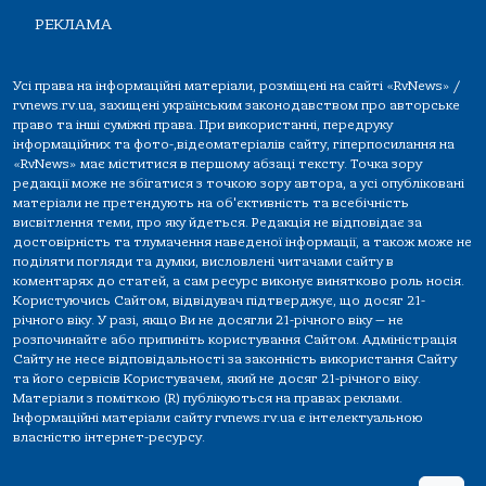
РЕКЛАМА
Усі права на інформаційні матеріали, розміщені на сайті «RvNews» /
rvnews.rv.ua, захищені українським законодавством про авторське
право та інші суміжні права. При використанні, передруку
інформаційних та фото-,відеоматеріалів сайту, гіперпосилання на
«RvNews» має міститися в першому абзаці тексту. Точка зору
редакції може не збігатися з точкою зору автора, а усі опубліковані
матеріали не претендують на об'єктивність та всебічність
висвітлення теми, про яку йдеться. Редакція не відповідає за
достовірність та тлумачення наведеної інформації, а також може не
поділяти погляди та думки, висловлені читачами сайту в
коментарях до статей, а сам ресурс виконує винятково роль носія.
Користуючись Сайтом, відвідувач підтверджує, що досяг 21-
річного віку. У разі, якщо Ви не досягли 21-річного віку — не
розпочинайте або припиніть користування Сайтом. Адміністрація
Сайту не несе відповідальності за законність використання Сайту
та його сервісів Користувачем, який не досяг 21-річного віку.
Матеріали з поміткою (R) публікуються на правах реклами.
Інформаційні матеріали сайту rvnews.rv.ua є інтелектуальною
власністю інтернет-ресурсу.