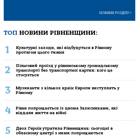
НОВИНИ РОЗДІЛУ
>
ТОП
НОВИНИ РІВНЕНЩИНИ:
1
Культурні заходи, які відбудуться в Рівному
протягом цього тижня
Пільговий проїзд у рівненському громадському
2
транспорті без транспортної картки: кого це
стосується
3
Музиканти з кількох країн Європи виступлять у
Рівному
4
Рівне попрощається із двома Захисниками, які
віддали життя на війні
5
Двох Героїв утратила Рівненщина: сьогодні в
обласному центрі з ними попрощаються