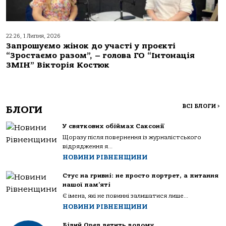
22:26, 1 Липня, 2026
Запрошуємо жінок до участі у проєкті
“Зростаємо разом”, – голова ГО “Інтонація
ЗМІН” Вікторія Костюк
ВСІ БЛОГИ
>
БЛОГИ
У святкових обіймах Саксонії
Щоразу після повернення із журналістського
відрядження я...
НОВИНИ РІВНЕНЩИНИ
Стус на гривні: не просто портрет, а питання
нашої пам’яті
Є імена, які не повинні залишатися лише...
НОВИНИ РІВНЕНЩИНИ
Білий Орел летить додому