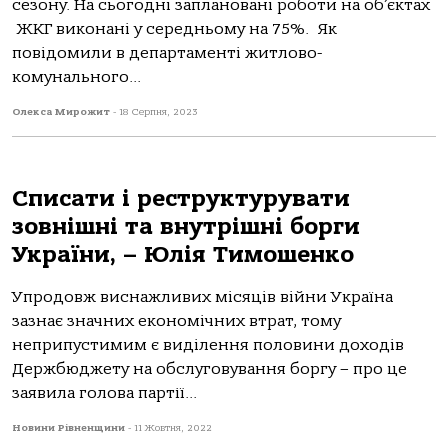
сезону. На сьогодні заплановані роботи на об’єктах
ЖКГ виконані у середньому на 75%. Як
повідомили в департаменті житлово-
комунального...
Олекса Мирожит
-
18 Серпня, 2023
Списати і реструктурувати
зовнішні та внутрішні борги
України, – Юлія Тимошенко
Упродовж виснажливих місяців війни Україна
зазнає значних економічних втрат, тому
неприпустимим є виділення половини доходів
Держбюджету на обслуговування боргу – про це
заявила голова партії...
Новини Рівненщини
-
11 Жовтня, 2022