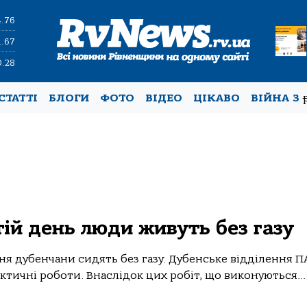
4.76
1.67
0.28
СТАТТІ
БЛОГИ
ФОТО
ВІДЕО
ЦІКАВО
ВІЙНА З
ій день люди живуть без газу
рпня дубенчани сидять без газу. Дубенське відділення П
тичні роботи. Внаслідок цих робіт, що виконуються...