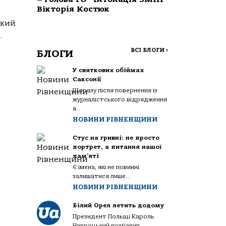
Вікторія Костюк
який
.
ВСІ БЛОГИ
>
БЛОГИ
У святкових обіймах
Саксонії
Щоразу після повернення із
журналістського відрядження
я...
НОВИНИ РІВНЕНЩИНИ
Стус на гривні: не просто
портрет, а питання нашої
пам’яті
Є імена, які не повинні
залишатися лише...
НОВИНИ РІВНЕНЩИНИ
Білий Орел летить додому
Президент Польщі Кароль
Навроцький позбавив