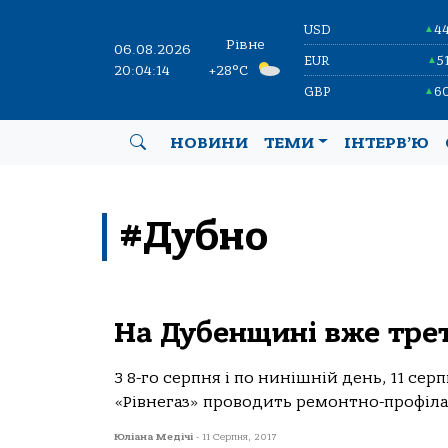
USD
4
▲
Рівне
06.08.2026
EUR
5
▲
20:04:15
+28°C
GBP
6
▲
НОВИНИ
ТЕМИ
ІНТЕРВ’Ю
#Дубно
На Дубенщині вже трет
З 8-го серпня і по нинішній день, 11 се
«Рівнегаз» проводить ремонтно-профілак
Юліана Медічі
-
11 Серпня, 2017