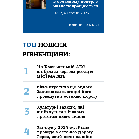
в обласному центрі з
ними попрощаються
07:12, 4 Серпня, 2026
НОВИНИ РОЗДІЛУ
>
ТОП
НОВИНИ
РІВНЕНЩИНИ:
На Хмельницькій АЕС
1
відбулася чергова ротація
місії МАГАТЕ
Рівне втратило ще одного
2
Захисника: сьогодні його
проведуть в останню дорогу
Культурні заходи, які
3
відбудуться в Рівному
протягом цього тижня
Загинув у 2024-му: Рівне
4
проведе в останню дорогу
Героя, який поліг на війні