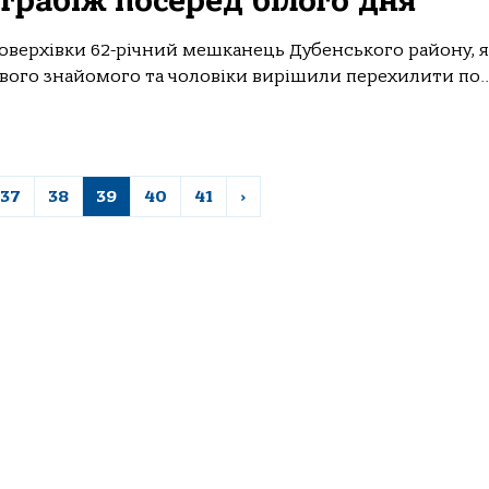
грабіж посеред білого дня
поверхівки 62-річний мешканець Дубенського району, 
свого знайомого та чоловіки вирішили перехилити по..
37
38
39
40
41
›