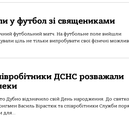
ли у футбол зі священиками
вичний футбольний матч. На футбольне поле вийшли
вали ціль не тільки випробувати свої фізичні можливо
співробітники ДСНС розважали
пеки
істо Дубно відзначило свій День народження. До святко
нгмен Василь Вірастюк та співробітники Служби пор
 для...