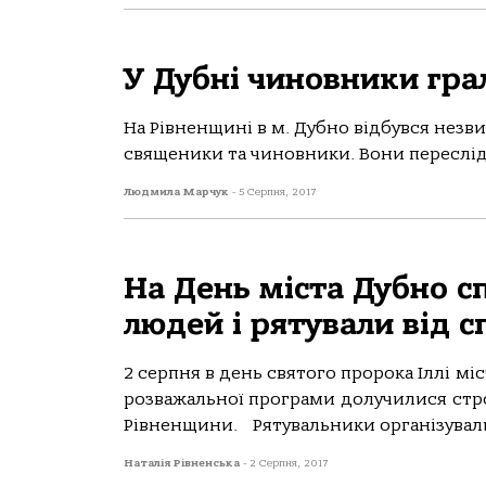
У Дубні чиновники гра
На Рівненщині в м. Дубно відбувся нез
священики та чиновники. Вони пересліду
Людмила Марчук
-
5 Серпня, 2017
На День міста Дубно 
людей і рятували від с
2 серпня в день святого пророка Іллі м
розважальної програми долучилися стро
Рівненщини. Рятувальники організували
Наталія Рівненська
-
2 Серпня, 2017