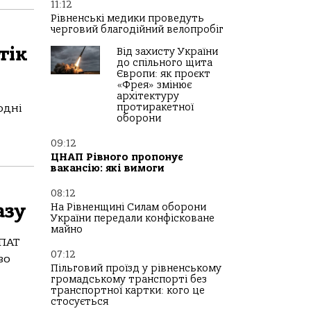
11:12
Рівненські медики проведуть
черговий благодійний велопробіг
тік
Від захисту України
до спільного щита
Європи: як проєкт
«Фрея» змінює
архітектуру
протиракетної
одні
оборони
09:12
ЦНАП Рівного пропонує
вакансію: які вимоги
08:12
азу
На Рівненщині Силам оборони
України передали конфісковане
майно
 ПАТ
07:12
во
Пільговий проїзд у рівненському
громадському транспорті без
транспортної картки: кого це
стосується