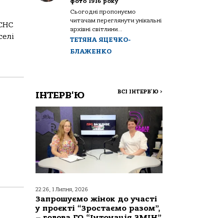
фото 1916 року
Сьогодні пропонуємо
читачам переглянути унікальні
ДСНС
архівні світлини...
селі
ТЕТЯНА ЯЦЕЧКО-
БЛАЖЕНКО
ВСІ ІНТЕРВ'Ю
>
ІНТЕРВ'Ю
22:26, 1 Липня, 2026
Запрошуємо жінок до участі
у проєкті “Зростаємо разом”,
– голова ГО “Інтонація ЗМІН”