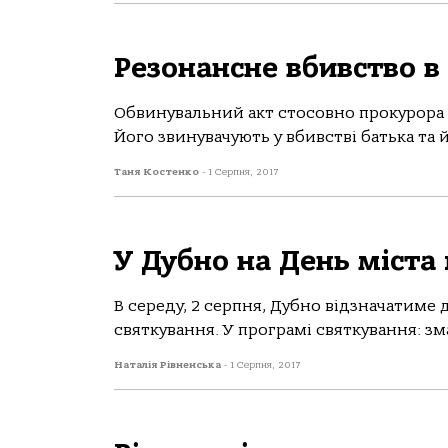
Резонансне вбивство в
Обвинувальний акт стосовно прокурора Т
Його звинувачують у вбивстві батька та й
Таня Костенко
-
1 Серпня, 2017
У Дубно на День міста
В середу, 2 серпня, Дубно відзначатиме д
святкування. У програмі святкування: зма
Наталія Рівненська
-
1 Серпня, 2017