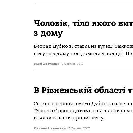
Чоловік, тіло якого ви
з дому
Вчора в Дубно зі ставка на вулиці Замков
він утік з дому, повідомили у поліції. Шо
Таня Костенко
-
8 Серпня, 2017
В Рівненській області 
Сьомого серпня в місті Дубно та населе
“Рівнегаз” проводитиме в населених пун
газопостачання припинять у...
Наталія Рівненська
-
7 Серпня, 2017