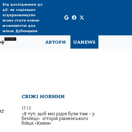
Від дослідження до
дії: як соціальне
підприємництво
може стати новою
можливістю для
жінок Дубенщини
СПЕЦТЕМА
рф
АВТОРИ
UANEWS
СВІЖІ НОВИНИ
13:12
АТ
«Я тут, щоб мої рідні були там – у
безпеці»: історія рівненського
бійця «Князя»