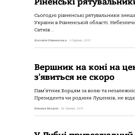
Ріненські рятувальни
Сьогодні рівненські рятувальники знеш
України в Рівненській області. Небезпеч
Сатиїв...
Наталія Рівненська
-
1 Серпня, 2017
Вершник на коні на ц
з’явиться не скоро
Пам’ятник Борцям за волю та незалежніс
Президента чи родини Луценків, не відкр
Юліана Медічі
-
29 Липня, 2017