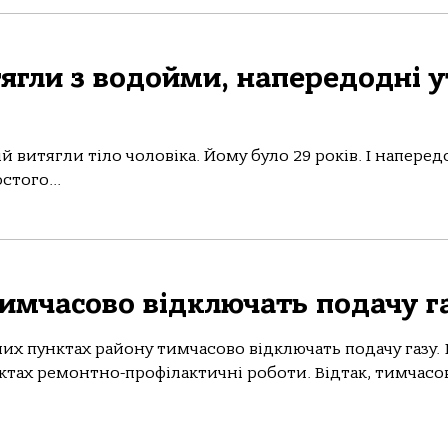
тягли з водойми, напередодні у
ій витягли тіло чоловіка. Йому було 29 років. І наперед
стого...
тимчасово відключать подачу г
них пунктах району тимчасово відключать подачу газу.
ктах ремонтно-профілактичні роботи. Відтак, тимчасо