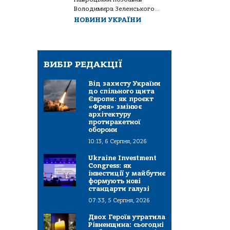
Володимира Зеленського...
НОВИНИ УКРАЇНИ
ВИБІР РЕДАКЦІЇ
Від захисту України
до спільного щита
Європи: як проєкт
«Фрея» змінює
архітектуру
протиракетної
оборони
10:13, 6 Серпня, 2026
Ukraine Investment
Congress: як
інвестиції у майбутнє
формують нові
стандарти галузі
07:33, 5 Серпня, 2026
Двох Героїв утратила
Рівненщина: сьогодні