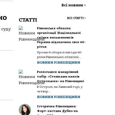
Всі новини
>
но
ВСІ СТАТТІ
>
СТАТТІ
Рівненська обласна
 суду.
організації Національної
спілки письменників
України відзначила своє 40-
річчя
Урочисті збори із нагоди 40-
річчя Рівненської обласної...
НОВИНИ РІВНЕНЩИНИ
Розпочався мандрівний
табір «Стежками князів
Острозьких» на Рівненщині
В Острозі, на Замковій горі, у
четвер...
НОВИНИ РІВНЕНЩИНИ
Історична Рівненщина:
Форт-застава Дубно на