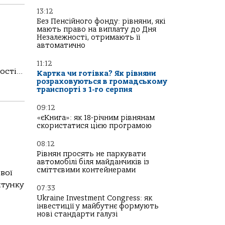
13:12
Без Пенсійного фонду: рівняни, які
мають право на виплату до Дня
Незалежності, отримають її
автоматично
11:12
сті...
Картка чи готівка? Як рівняни
розраховуються в громадському
транспорті з 1-го серпня
09:12
«єКнига»: як 18-річним рівнянам
скористатися цією програмою
08:12
Рівнян просять не паркувати
автомобілі біля майданчиків із
сміттєвими контейнерами
вої
ятунку
07:33
Ukraine Investment Congress: як
інвестиції у майбутнє формують
нові стандарти галузі