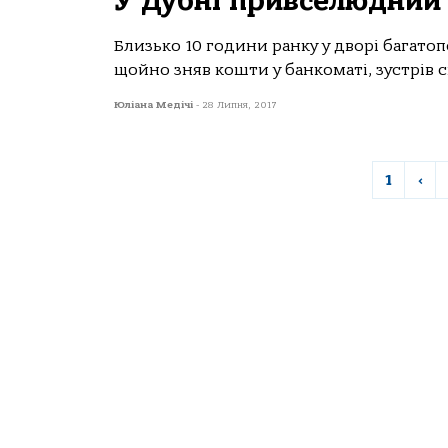
У Дубні привселюдний 
Близько 10 години ранку у дворі багато
щойно зняв кошти у банкоматі, зустрів 
Юліана Медічі
-
28 Липня, 2017
1
‹