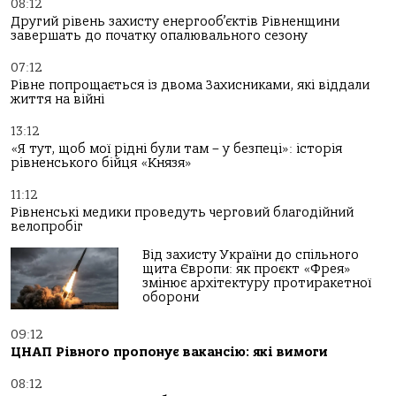
08:12
Другий рівень захисту енергооб’єктів Рівненщини
завершать до початку опалювального сезону
07:12
Рівне попрощається із двома Захисниками, які віддали
життя на війні
13:12
«Я тут, щоб мої рідні були там – у безпеці»: історія
рівненського бійця «Князя»
11:12
Рівненські медики проведуть черговий благодійний
велопробіг
Від захисту України до спільного
щита Європи: як проєкт «Фрея»
змінює архітектуру протиракетної
оборони
09:12
ЦНАП Рівного пропонує вакансію: які вимоги
08:12