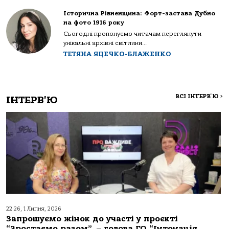
Історична Рівненщина: Форт-застава Дубно
на фото 1916 року
Сьогодні пропонуємо читачам переглянути
унікальні архівні світлини...
ТЕТЯНА ЯЦЕЧКО-БЛАЖЕНКО
ВСІ ІНТЕРВ'Ю
>
ІНТЕРВ'Ю
22:26, 1 Липня, 2026
Запрошуємо жінок до участі у проєкті
“Зростаємо разом”, – голова ГО “Інтонація