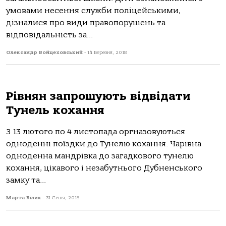
умовами несення служби поліцейськими,
дізналися про види правопорушень та
відповідальність за...
Олександр Войцеховський
-
14 Березня, 2018
Рівнян запрошують відвідати
Тунель кохання
З 13 лютого по 4 листопада оргназовуються
одноденні поїздки до Тунелю кохання. Чарівна
одноденна мандрівка до загадкового тунелю
кохання, цікавого і незабутнього Дубненського
замку та...
Марта Білик
-
31 Січня, 2018