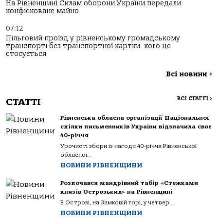
На Рівненщині Силам оборони України передали
конфісковане майно
07:12
Пільговий проїзд у рівненському громадському
транспорті без транспортної картки: кого це
стосується
Всі новини
>
ВСІ СТАТТІ
>
СТАТТІ
Рівненська обласна організації Національної
спілки письменників України відзначила своє
40-річчя
Урочисті збори із нагоди 40-річчя Рівненської
обласної...
НОВИНИ РІВНЕНЩИНИ
Розпочався мандрівний табір «Стежками
князів Острозьких» на Рівненщині
В Острозі, на Замковій горі, у четвер...
НОВИНИ РІВНЕНЩИНИ