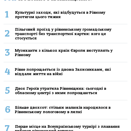
1
Культурні заходи, які відбудуться в Рівному
протягом цього тижня
Пільговий проїзд у рівненському громадському
2
транспорті без транспортної картки: кого це
стосується
3
Музиканти з кількох країн Європи виступлять у
Рівному
4
Рівне попрощається із двома Захисниками, які
віддали життя на війні
5
Двох Героїв утратила Рівненщина: сьогодні в
обласному центрі з ними попрощаються
6
Більше двохсот: стільки малюків народилося в
Рівненському пологовому в липні
7
Перше місце на Всеукраїнському турнірі з плавання
виборов рівненський ветеран