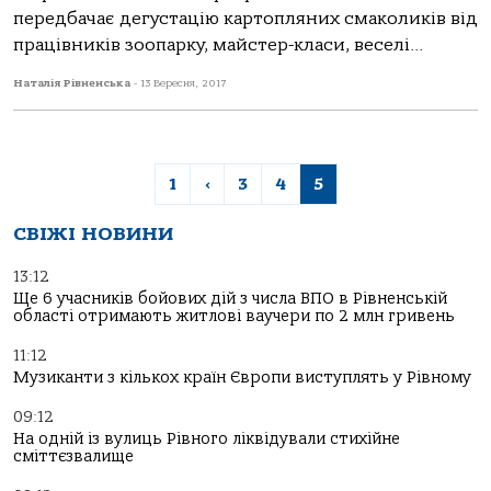
передбачає дегустацію картопляних смаколиків від
працівників зоопарку, майстер-класи, веселі...
Наталія Рівненська
-
13 Вересня, 2017
1
‹
3
4
5
СВІЖІ НОВИНИ
13:12
Ще 6 учасників бойових дій з числа ВПО в Рівненській
області отримають житлові ваучери по 2 млн гривень
11:12
Музиканти з кількох країн Європи виступлять у Рівному
09:12
На одній із вулиць Рівного ліквідували стихійне
сміттєзвалище