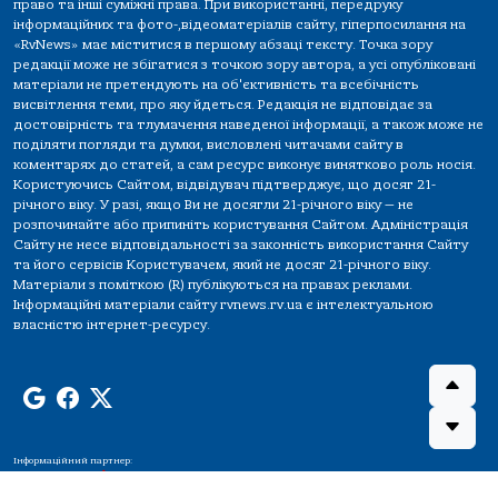
право та інші суміжні права. При використанні, передруку
інформаційних та фото-,відеоматеріалів сайту, гіперпосилання на
«RvNews» має міститися в першому абзаці тексту. Точка зору
редакції може не збігатися з точкою зору автора, а усі опубліковані
матеріали не претендують на об'єктивність та всебічність
висвітлення теми, про яку йдеться. Редакція не відповідає за
достовірність та тлумачення наведеної інформації, а також може не
поділяти погляди та думки, висловлені читачами сайту в
коментарях до статей, а сам ресурс виконує винятково роль носія.
Користуючись Сайтом, відвідувач підтверджує, що досяг 21-
річного віку. У разі, якщо Ви не досягли 21-річного віку — не
розпочинайте або припиніть користування Сайтом. Адміністрація
Сайту не несе відповідальності за законність використання Сайту
та його сервісів Користувачем, який не досяг 21-річного віку.
Матеріали з поміткою (R) публікуються на правах реклами.
Інформаційні матеріали сайту rvnews.rv.ua є інтелектуальною
власністю інтернет-ресурсу.
Інформаційний партнер: