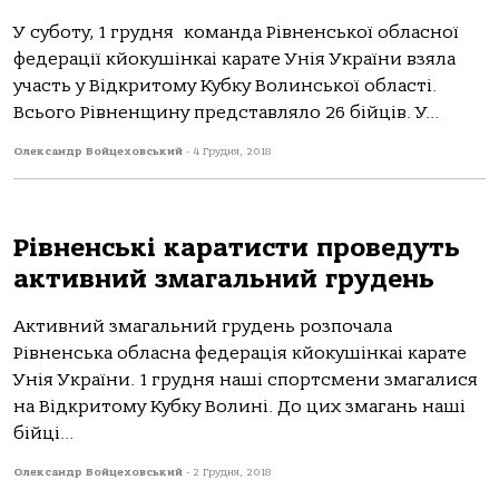
У суботу, 1 грудня команда Рівненської обласної
федерації кйокушінкаі карате Унія України взяла
участь у Відкритому Кубку Волинської області.
Всього Рівненщину представляло 26 бійців. У...
Олександр Войцеховський
-
4 Грудня, 2018
Рівненські каратисти проведуть
активний змагальний грудень
Активний змагальний грудень розпочала
Рівненська обласна федерація кйокушінкаі карате
Унія України. 1 грудня наші спортсмени змагалися
на Відкритому Кубку Волині. До цих змагань наші
бійці...
Олександр Войцеховський
-
2 Грудня, 2018