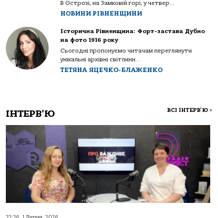
В Острозі, на Замковій горі, у четвер...
НОВИНИ РІВНЕНЩИНИ
Історична Рівненщина: Форт-застава Дубно
на фото 1916 року
Сьогодні пропонуємо читачам переглянути
унікальні архівні світлини...
ТЕТЯНА ЯЦЕЧКО-БЛАЖЕНКО
ВСІ ІНТЕРВ'Ю
>
ІНТЕРВ'Ю
22:26, 1 Липня, 2026