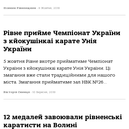
Новини Рівненщини
-
8 Жовтня, 2019
Рівне прийме Чемпіонат України
з кйокушінкаі карате Унія
України
5 жовтня Рівне вкотре прийматиме Чемпіонат
України з кйокушінкаі карате Унія України. Ці
змагання вже стали традиційними для нашого
міста. Змагання прийматиме зал НВК №26...
Вікторія Синиця
-
10 Вересня, 2019
12 медалей завоювали рівненські
каратисти на Волині