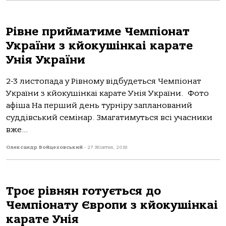
Рівне прийматиме Чемпіонат
України з кйокушінкаі карате
Унія України
2-3 листопада у Рівному відбудеться Чемпіонат
України з кйокушінкаі карате Унія України. Фото
афіша На перший день турніру запланований
суддівський семінар. Змагатимуться всі учасники
вже...
Олександр Войцеховський
-
27 Жовтня, 2018
Троє рівнян готується до
Чемпіонату Європи з кйокушінкаі
карате Унія