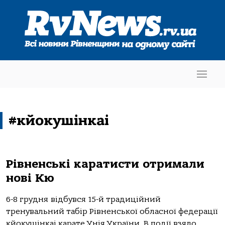
#кйокушінкаі
Рівненські каратисти отримали
нові Кю
6-8 грудня відбувся 15-й традиційний
тренувальний табір Рівненської обласної федерації
кйокушінкаі карате Унія України. В події взяло