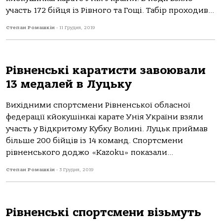
участь 172 бійця із Рівного та Гощі. Табір проходив...
Степан Ромашкін
-
11 Грудня, 2019
Рівненські каратисти завоювали
13 медалей в Луцьку
Вихідними спортсмени Рівненської обласної
федерації кйокушінкаі карате Унія України взяли
участь у Відкритому Кубку Волині. Луцьк приймав
більше 200 бійців із 14 команд. Спортсмени
рівненського доджо «Kazoku» показали...
Степан Ромашкін
-
3 Грудня, 2019
Рівненські спортсмени візьмуть