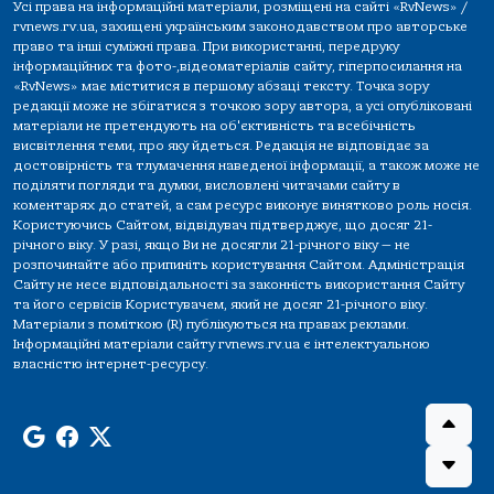
Усі права на інформаційні матеріали, розміщені на сайті «RvNews» /
rvnews.rv.ua, захищені українським законодавством про авторське
право та інші суміжні права. При використанні, передруку
інформаційних та фото-,відеоматеріалів сайту, гіперпосилання на
«RvNews» має міститися в першому абзаці тексту. Точка зору
редакції може не збігатися з точкою зору автора, а усі опубліковані
матеріали не претендують на об'єктивність та всебічність
висвітлення теми, про яку йдеться. Редакція не відповідає за
достовірність та тлумачення наведеної інформації, а також може не
поділяти погляди та думки, висловлені читачами сайту в
коментарях до статей, а сам ресурс виконує винятково роль носія.
Користуючись Сайтом, відвідувач підтверджує, що досяг 21-
річного віку. У разі, якщо Ви не досягли 21-річного віку — не
розпочинайте або припиніть користування Сайтом. Адміністрація
Сайту не несе відповідальності за законність використання Сайту
та його сервісів Користувачем, який не досяг 21-річного віку.
Матеріали з поміткою (R) публікуються на правах реклами.
Інформаційні матеріали сайту rvnews.rv.ua є інтелектуальною
власністю інтернет-ресурсу.