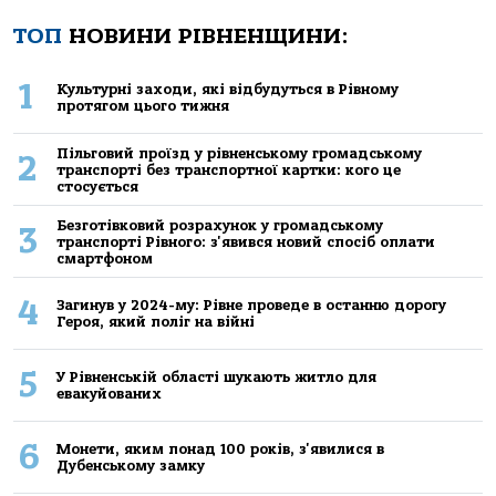
ТОП
НОВИНИ РІВНЕНЩИНИ:
1
Культурні заходи, які відбудуться в Рівному
протягом цього тижня
Пільговий проїзд у рівненському громадському
2
транспорті без транспортної картки: кого це
стосується
Безготівковий розрахунок у громадському
3
транспорті Рівного: з'явився новий спосіб оплати
смартфоном
4
Загинув у 2024-му: Рівне проведе в останню дорогу
Героя, який поліг на війні
5
У Рівненській області шукають житло для
евакуйованих
6
Монети, яким понад 100 років, з'явилися в
Дубенському замку