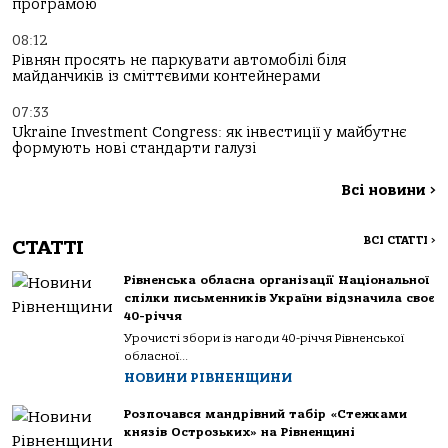
програмою
08:12
Рівнян просять не паркувати автомобілі біля
майданчиків із сміттєвими контейнерами
07:33
Ukraine Investment Congress: як інвестиції у майбутнє
формують нові стандарти галузі
Всі новини
>
ВСІ СТАТТІ
>
СТАТТІ
Рівненська обласна організації Національної
спілки письменників України відзначила своє
40-річчя
Урочисті збори із нагоди 40-річчя Рівненської
обласної...
НОВИНИ РІВНЕНЩИНИ
Розпочався мандрівний табір «Стежками
князів Острозьких» на Рівненщині