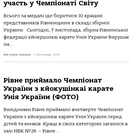
участь у Чемпіонаті Світу
Всього за медалі їде боротися 10 кращих
представників Рівненщини в складі збірної
України. Сьогодні, 7 листопада, збірна Рівненської
федерації кйокушінкаі карате Унія України Вирушає
на...
Вікторія Синиця
-
7 Листопада, 2019
Рівне приймало Чемпіонат
України з кйокушінкаі карате
Унія України (ФОТО)
Вихідними Рівне приймало вчетверте Чемпіонат
України з кйокушінкаі карате Унія України серед
дітей та юнаків. Кращі в своїх категоріях загалися в
залі НВК №26. – Рівне...