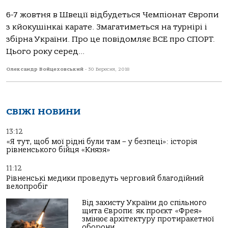
6-7 жовтня в Швеції відбудеться Чемпіонат Європи
з кйокушінкаі карате. Змагатиметься на турнірі і
збірна України. Про це повідомляє ВСЕ про СПОРТ.
Цього року серед...
Олександр Войцеховський
-
30 Вересня, 2018
СВІЖІ НОВИНИ
13:12
«Я тут, щоб мої рідні були там – у безпеці»: історія
рівненського бійця «Князя»
11:12
Рівненські медики проведуть черговий благодійний
велопробіг
Від захисту України до спільного
щита Європи: як проєкт «Фрея»
змінює архітектуру протиракетної
оборони