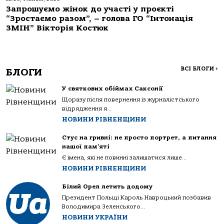
Запрошуємо жінок до участі у проєкті
“Зростаємо разом”, – голова ГО “Інтонація
ЗМІН” Вікторія Костюк
ВСІ БЛОГИ
>
БЛОГИ
У святкових обіймах Саксонії
Щоразу після повернення із журналістського
відрядження я...
НОВИНИ РІВНЕНЩИНИ
Стус на гривні: не просто портрет, а питання
нашої пам’яті
Є імена, які не повинні залишатися лише...
НОВИНИ РІВНЕНЩИНИ
Білий Орел летить додому
Президент Польщі Кароль Навроцький позбавив
Володимира Зеленського...
НОВИНИ УКРАЇНИ