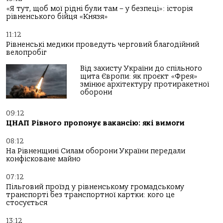
«Я тут, щоб мої рідні були там – у безпеці»: історія
рівненського бійця «Князя»
11:12
Рівненські медики проведуть черговий благодійний
велопробіг
Від захисту України до спільного
щита Європи: як проєкт «Фрея»
змінює архітектуру протиракетної
оборони
09:12
ЦНАП Рівного пропонує вакансію: які вимоги
08:12
На Рівненщині Силам оборони України передали
конфісковане майно
07:12
Пільговий проїзд у рівненському громадському
транспорті без транспортної картки: кого це
стосується
13:12