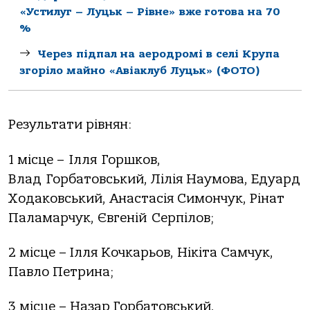
«Устилуг – Луцьк – Рівне» вже готова на 70
%
Через підпал на аеродромі в селі Крупа
згоріло майно «Авіаклуб Луцьк» (ФОТО)
Результати рівнян:
1 місце – Ілля Горшков,
Влад Горбатовський, Лілія Наумова, Едуард
Ходаковський, Анастасія Симончук, Рінат
Паламарчук, Євгеній Серпілов;
2 місце – Ілля Кочкарьов, Нікіта Самчук,
Павло Петрина;
3 місце – Назар Горбатовський,