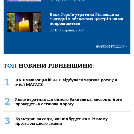
07:33, 5 Серпня, 2026
Двох Героїв утратила Рівненщина:
сьогодні в обласному центрі з ними
попрощаються
07:12, 4 Серпня, 2026
НОВИНИ РОЗДІЛУ
>
ТОП
НОВИНИ РІВНЕНЩИНИ:
1
На Хмельницькій АЕС відбулася чергова ротація
місії МАГАТЕ
2
Рівне втратило ще одного Захисника: сьогодні його
проведуть в останню дорогу
3
Культурні заходи, які відбудуться в Рівному
протягом цього тижня