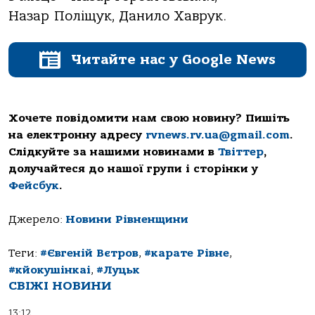
Назар Поліщук, Данило Хаврук.
Читайте нас у Google News
Хочете повідомити нам свою новину? Пишіть
на електронну адресу
rvnews.rv.ua@gmail.com
.
Слідкуйте за нашими новинами в
Твіттер
,
долучайтеся до нашої групи і сторінки у
Фейсбук
.
Джерело:
Новини Рівненщини
Теги:
#Євгеній Вєтров
,
#карате Рівне
,
#кйокушінкаі
,
#Луцьк
СВІЖІ НОВИНИ
13:12