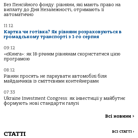
Без Пенсійного фонду: рівняни, які мають право на
виплату до Дня Незалежності, отримають її
автоматично
11:12
Картка чи готівка? Як рівняни розраховуються в
громадському транспорті з 1-го серпня
09:12
«єКнига»: як 18-річним рівнянам скористатися цією
програмою
08:12
Рівнян просять не паркувати автомобілі біля
майданчиків із сміттєвими контейнерами
07:33
Ukraine Investment Congress: як інвестиції у майбутнє
формують нові стандарти галузі
Всі новини
>
ВСІ СТАТТІ
>
СТАТТІ