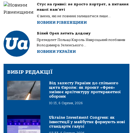
Стус на гривні: не просто портрет, а питання
нашої пам’яті
Є імена, які не повинні залишатися лише...
НОВИНИ РІВНЕНЩИНИ
Білий Орел летить додому
Президент Польщі Кароль Навроцький позбавив
Володимира Зеленського...
НОВИНИ УКРАЇНИ
ВИБІР РЕДАКЦІЇ
Від захисту України до спільного
щита Європи: як проєкт «Фрея»
змінює архітектуру протиракетної
оборони
10:13, 6 Серпня, 2026
Ukraine Investment Congress: як
інвестиції у майбутнє формують нові
стандарти галузі