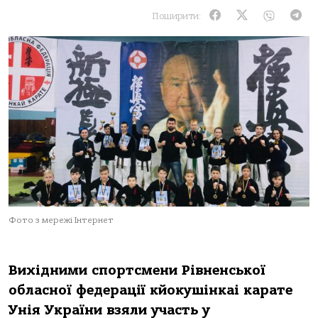
Поширити:
Фото з мережі Інтернет
Вихідними спортсмени Рівненської
обласної федерації кйокушінкаі карате
Унія України взяли участь у