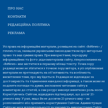
ПРО НАС
КОНТАКТИ
РЕДАКЦІЙНА ПОЛІТИКА
РЕКЛАМА
Усі права на інформаційні матеріали, розміщені на сайті «RvNews» /
rvnews.rv.ua, захищені українським законодавством про авторське
право та інші суміжні права. При використанні, передруку
інформаційних та фото-,відеоматеріалів сайту, гіперпосилання на
«RvNews» має міститися в першому абзаці тексту. Точка зору
редакції може не збігатися з точкою зору автора, а усі опубліковані
матеріали не претендують на об'єктивність та всебічність
висвітлення теми, про яку йдеться. Редакція не відповідає за
достовірність та тлумачення наведеної інформації, а також може не
поділяти погляди та думки, висловлені читачами сайту в
коментарях до статей, а сам ресурс виконує винятково роль носія.
Користуючись Сайтом, відвідувач підтверджує, що досяг 21-
річного віку. У разі, якщо Ви не досягли 21-річного віку — не
розпочинайте або припиніть користування Сайтом. Адміністрація
Сайту не несе відповідальності за законність використання Сайту