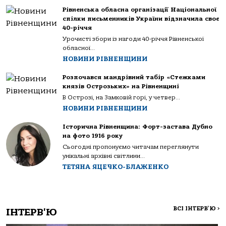
Рівненська обласна організації Національної
спілки письменників України відзначила своє
40-річчя
Урочисті збори із нагоди 40-річчя Рівненської
обласної...
НОВИНИ РІВНЕНЩИНИ
Розпочався мандрівний табір «Стежками
князів Острозьких» на Рівненщині
В Острозі, на Замковій горі, у четвер...
НОВИНИ РІВНЕНЩИНИ
Історична Рівненщина: Форт-застава Дубно
на фото 1916 року
Сьогодні пропонуємо читачам переглянути
унікальні архівні світлини...
ТЕТЯНА ЯЦЕЧКО-БЛАЖЕНКО
ВСІ ІНТЕРВ'Ю
>
ІНТЕРВ'Ю