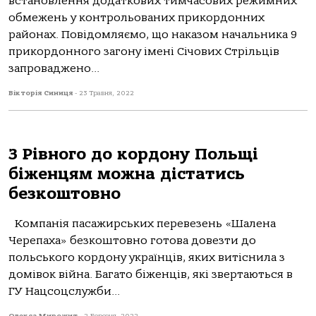
встановлення додаткових тимчасових режимних
обмежень у контрольованих прикордонних
районах. Повідомляємо, що наказом начальника 9
прикордонного загону імені Січових Стрільців
запроваджено...
Вікторія Синиця
-
23 Травня, 2022
З Рівного до кордону Польщі
біженцям можна дістатись
безкоштовно
Компанія пасажирських перевезень «Шалена
Черепаха» безкоштовно готова довезти до
польського кордону українців, яких витіснила з
домівок війна. Багато біженців, які звертаються в
ГУ Нацсоцслужби...