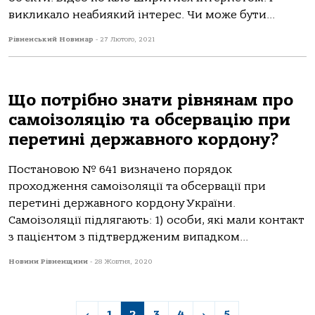
викликало неабиякий інтерес. Чи може бути...
Рівненський Новинар
-
27 Лютого, 2021
Що потрібно знати рівнянам про
самоізоляцію та обсервацію при
перетині державного кордону?
Постановою № 641 визначено порядок
проходження самоізоляції та обсервації при
перетині державного кордону України.
Самоізоляції підлягають: 1) особи, які мали контакт
з пацієнтом з підтвердженим випадком...
Новини Рівненщини
-
28 Жовтня, 2020
‹
1
2
3
4
›
5