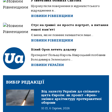
У святкових обіймах Саксонії
Щоразу після повернення із журналістського
відрядження я...
НОВИНИ РІВНЕНЩИНИ
Стус на гривні: не просто портрет, а питання
нашої пам’яті
Є імена, які не повинні залишатися лише...
НОВИНИ РІВНЕНЩИНИ
Білий Орел летить додому
Президент Польщі Кароль Навроцький позбавив
Володимира Зеленського...
НОВИНИ УКРАЇНИ
ВИБІР РЕДАКЦІЇ
Від захисту України до спільного
щита Європи: як проєкт «Фрея»
змінює архітектуру протиракетної
оборони
10:13, 6 Серпня, 2026