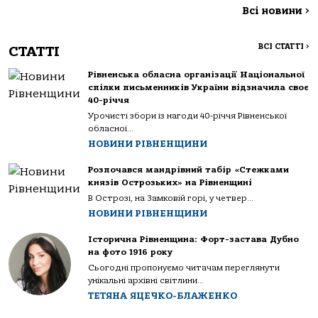
Всі новини
>
ВСІ СТАТТІ
>
СТАТТІ
Рівненська обласна організації Національної
спілки письменників України відзначила своє
40-річчя
Урочисті збори із нагоди 40-річчя Рівненської
обласної...
НОВИНИ РІВНЕНЩИНИ
Розпочався мандрівний табір «Стежками
князів Острозьких» на Рівненщині
В Острозі, на Замковій горі, у четвер...
НОВИНИ РІВНЕНЩИНИ
Історична Рівненщина: Форт-застава Дубно
на фото 1916 року
Сьогодні пропонуємо читачам переглянути
унікальні архівні світлини...
ТЕТЯНА ЯЦЕЧКО-БЛАЖЕНКО