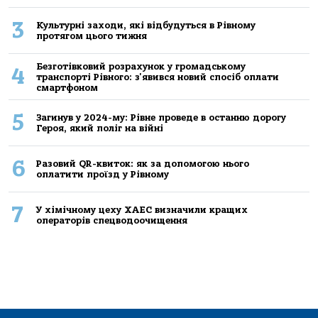
3
Культурні заходи, які відбудуться в Рівному
протягом цього тижня
Безготівковий розрахунок у громадському
4
транспорті Рівного: з'явився новий спосіб оплати
смартфоном
5
Загинув у 2024-му: Рівне проведе в останню дорогу
Героя, який поліг на війні
6
Разовий QR-квиток: як за допомогою нього
оплатити проїзд у Рівному
7
У хімічному цеху ХАЕС визначили кращих
операторів спецводоочищення