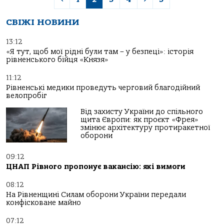
СВІЖІ НОВИНИ
13:12
«Я тут, щоб мої рідні були там – у безпеці»: історія
рівненського бійця «Князя»
11:12
Рівненські медики проведуть черговий благодійний
велопробіг
Від захисту України до спільного
щита Європи: як проєкт «Фрея»
змінює архітектуру протиракетної
оборони
09:12
ЦНАП Рівного пропонує вакансію: які вимоги
08:12
На Рівненщині Силам оборони України передали
конфісковане майно
07:12