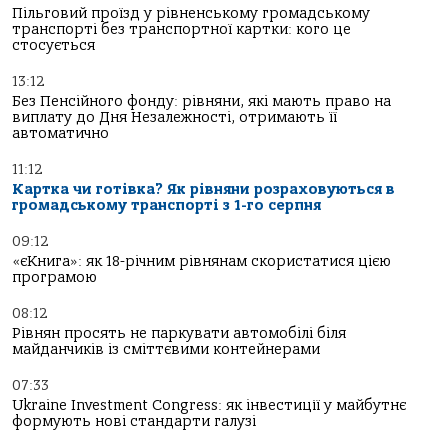
Пільговий проїзд у рівненському громадському
транспорті без транспортної картки: кого це
стосується
13:12
Без Пенсійного фонду: рівняни, які мають право на
виплату до Дня Незалежності, отримають її
автоматично
11:12
Картка чи готівка? Як рівняни розраховуються в
громадському транспорті з 1-го серпня
09:12
«єКнига»: як 18-річним рівнянам скористатися цією
програмою
08:12
Рівнян просять не паркувати автомобілі біля
майданчиків із сміттєвими контейнерами
07:33
Ukraine Investment Congress: як інвестиції у майбутнє
формують нові стандарти галузі