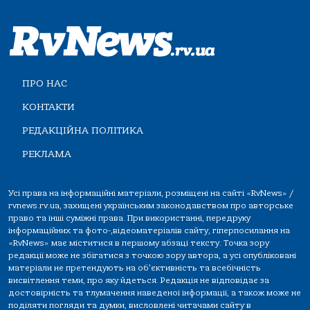
ПРО НАС
КОНТАКТИ
РЕДАКЦІЙНА ПОЛІТИКА
РЕКЛАМА
Усі права на інформаційні матеріали, розміщені на сайті «RvNews» /
rvnews.rv.ua, захищені українським законодавством про авторське
право та інші суміжні права. При використанні, передруку
інформаційних та фото-,відеоматеріалів сайту, гіперпосилання на
«RvNews» має міститися в першому абзаці тексту. Точка зору
редакції може не збігатися з точкою зору автора, а усі опубліковані
матеріали не претендують на об'єктивність та всебічність
висвітлення теми, про яку йдеться. Редакція не відповідає за
достовірність та тлумачення наведеної інформації, а також може не
поділяти погляди та думки, висловлені читачами сайту в