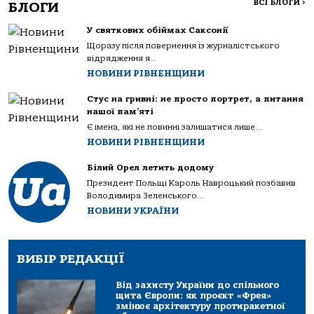
ВСІ БЛОГИ
>
БЛОГИ
У святкових обіймах Саксонії
Щоразу після повернення із журналістського
відрядження я...
НОВИНИ РІВНЕНЩИНИ
Стус на гривні: не просто портрет, а питання
нашої пам’яті
Є імена, які не повинні залишатися лише...
НОВИНИ РІВНЕНЩИНИ
Білий Орел летить додому
Президент Польщі Кароль Навроцький позбавив
Володимира Зеленського...
НОВИНИ УКРАЇНИ
ВИБІР РЕДАКЦІЇ
Від захисту України до спільного
щита Європи: як проєкт «Фрея»
змінює архітектуру протиракетної