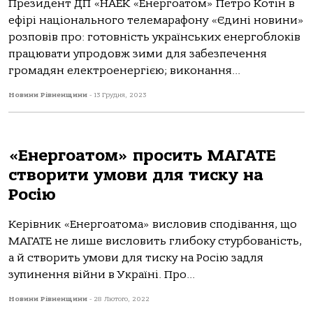
Президент ДП «НАЕК «Енергоатом» Петро Котін в
ефірі національного телемарафону «Єдині новини»
розповів про: готовність українських енергоблоків
працювати упродовж зими для забезпечення
громадян електроенергією; виконання...
Новини Рівненщини
-
13 Грудня, 2023
«Енергоатом» просить МАГАТЕ
створити умови для тиску на
Росію
Керівник «Енергоатома» висловив сподівання, що
МАГАТЕ не лише висловить глибоку стурбованість,
а й створить умови для тиску на Росію задля
зупинення війни в Україні. Про...
Новини Рівненщини
-
28 Лютого, 2022