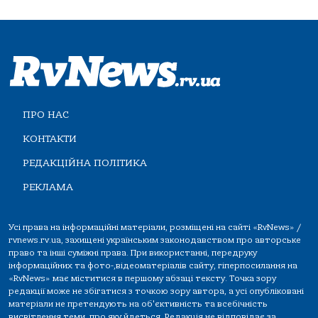
ПРО НАС
КОНТАКТИ
РЕДАКЦІЙНА ПОЛІТИКА
РЕКЛАМА
Усі права на інформаційні матеріали, розміщені на сайті «RvNews» /
rvnews.rv.ua, захищені українським законодавством про авторське
право та інші суміжні права. При використанні, передруку
інформаційних та фото-,відеоматеріалів сайту, гіперпосилання на
«RvNews» має міститися в першому абзаці тексту. Точка зору
редакції може не збігатися з точкою зору автора, а усі опубліковані
матеріали не претендують на об'єктивність та всебічність
висвітлення теми, про яку йдеться. Редакція не відповідає за