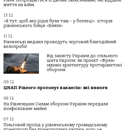
Рівне попрощається із двома Захисниками, які віддали
життя на війні
13:12
«Я тут, щоб мої рідні були там – у безпеці»: історія
рівненського бійця «Князя»
11:12
Рівненські медики проведуть черговий благодійний
велопробіг
Від захисту України до спільного
щита Європи: як проєкт «Фрея»
змінює архітектуру протиракетної
оборони
09:12
ЦНАП Рівного пропонує вакансію: які вимоги
08:12
На Рівненщині Силам оборони України передали
конфісковане майно
07:12
Пільговий проїзд у рівненському громадському
транспорті без транспортної картки: кого це