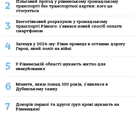
Пільговий проїзд у рівненському громадському
2
транспорті без транспортної картки: кого це
стосується
Безготівковий розрахунок у громадському
3
транспорті Рівного: з'явився новий спосіб оплати
смартфоном
4
Загинув у 2024-му: Рівне проведе в останню дорогу
Героя, який поліг на війні
5
У Рівненській області шукають житло для
евакуйованих
6
Монети, яким понад 100 років, з'явилися в
Дубенському замку
7
Донорів першої та другої груп крові шукають на
Рівненщині