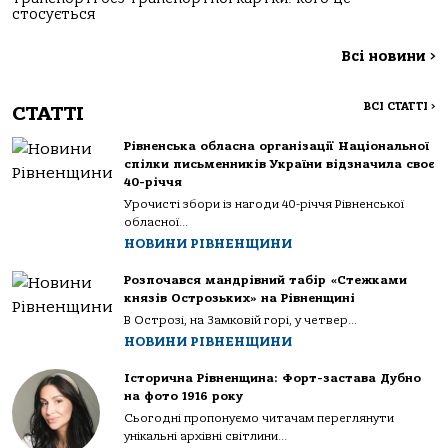
стосується
Всі новини
>
ВСІ СТАТТІ
>
СТАТТІ
Рівненська обласна організації Національної
спілки письменників України відзначила своє
40-річчя
Урочисті збори із нагоди 40-річчя Рівненської
обласної...
НОВИНИ РІВНЕНЩИНИ
Розпочався мандрівний табір «Стежками
князів Острозьких» на Рівненщині
В Острозі, на Замковій горі, у четвер...
НОВИНИ РІВНЕНЩИНИ
Історична Рівненщина: Форт-застава Дубно
на фото 1916 року
Сьогодні пропонуємо читачам переглянути
унікальні архівні світлини...