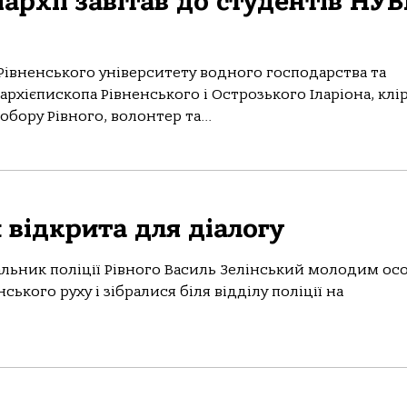
архії завітав до студентів НУ
Рівненського університету водного господарства та
рхієпископа Рівненського і Острозького Іларіона, клі
бору Рівного, волонтер та...
 відкрита для діалогу
альник поліції Рівного Василь Зелінський молодим ос
ького руху і зібралися біля відділу поліції на