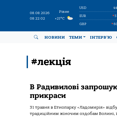
USD
4
Рівне
08.08.2026
EUR
5
▼
08:22:02
+21°C
GBP
6
▼
НОВИНИ
ТЕМИ
ІНТЕРВ’Ю
#лекція
В Радивилові запрошую
прикраси
31 травня в Етнопарку «Ладомирія» відб
традиційним жіночим оздобам Волині, їхн