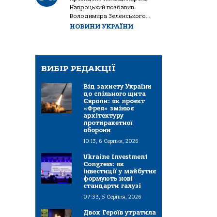
Навроцький позбавив
Володимира Зеленського...
НОВИНИ УКРАЇНИ
ВИБІР РЕДАКЦІЇ
Від захисту України
до спільного щита
Європи: як проєкт
«Фрея» змінює
архітектуру
протиракетної
оборони
10:13, 6 Серпня, 2026
Ukraine Investment
Congress: як
інвестиції у майбутнє
формують нові
стандарти галузі
07:33, 5 Серпня, 2026
Двох Героїв утратила