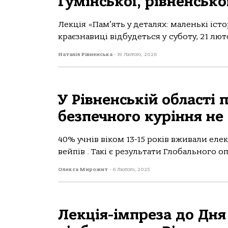
Гумінської, рівненсько
Лекція «Пам’ять у деталях: маленькі істо
краєзнавиці відбудеться у суботу, 21 люто
Наталія Рівненська
-
19 Лютого, 2026
У Рівненській області 
безпечного куріння не 
40% учнів віком 13-15 років вживали ел
вейпів . Такі є результати Глобального 
Олекса Мирожит
-
6 Лютого, 2025
Лекція-імпреза до Дня