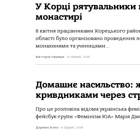
У Корці рятувальники 
монастирі
8 квітня працівниками Корецького район
області було організовано проведення л
монахинями та ученицями...
Вікторія Синиця
-
10 Квітня, 2019
Домашнє насильство: 
кривдниками через ст
Про це розповіла відома українська фем
фейсбук-групи «Фемінізм ЮА» Марія Дмитр
Дарина Ясна
-
8 Грудня, 2018