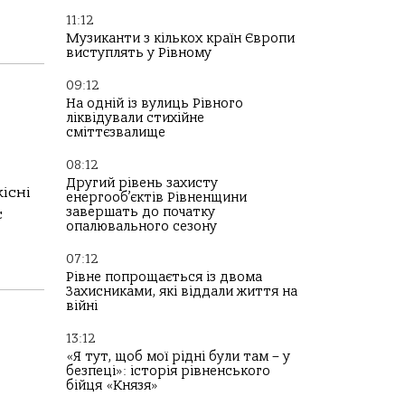
11:12
Музиканти з кількох країн Європи
виступлять у Рівному
09:12
На одній із вулиць Рівного
ліквідували стихійне
сміттєзвалище
08:12
Другий рівень захисту
кісні
енергооб’єктів Рівненщини
завершать до початку
с
опалювального сезону
07:12
Рівне попрощається із двома
Захисниками, які віддали життя на
війні
13:12
«Я тут, щоб мої рідні були там – у
безпеці»: історія рівненського
бійця «Князя»