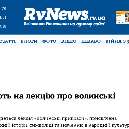
4.76
1.61
0.19
СТАТТІ
БЛОГИ
ФОТО
ВІДЕО
ЦІКАВО
ВІЙНА З
ть на лекцію про волинські
удеться лекція «Волинські прикраси», присвячена
ій історії, символіці та значенню в народній культур