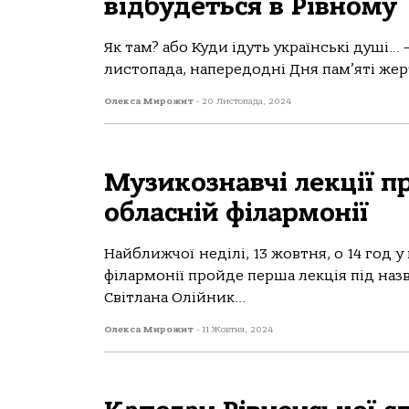
відбудеться в Рівному
Як там? або Куди ідуть українські душі… –
листопада, напередодні Дня пам’яті жер
Олекса Мирожит
-
20 Листопада, 2024
Музикознавчі лекції п
обласній філармонії
Найближчої неділі, 13 жовтня, о 14 год 
філармонії пройде перша лекція під наз
Світлана Олійник...
Олекса Мирожит
-
11 Жовтня, 2024