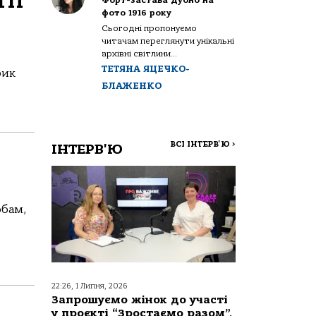
ВГП
Форт-застава Дубно на
фото 1916 року
Сьогодні пропонуємо
читачам переглянути унікальні
архівні світлини...
ТЕТЯНА ЯЦЕЧКО-
рик
БЛАЖЕНКО
ВСІ ІНТЕРВ'Ю
>
ІНТЕРВ'Ю
обам,
22:26, 1 Липня, 2026
Запрошуємо жінок до участі
у проєкті “Зростаємо разом”,