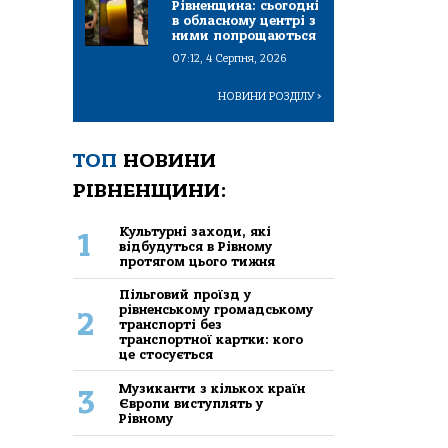
Рівненщина: сьогодні
в обласному центрі з
ними попрощаються
07:12, 4 Серпня, 2026
НОВИНИ РОЗДІЛУ
>
ТОП
НОВИНИ
РІВНЕНЩИНИ:
Культурні заходи, які
1
відбудуться в Рівному
протягом цього тижня
Пільговий проїзд у
рівненському громадському
2
транспорті без
транспортної картки: кого
це стосується
Музиканти з кількох країн
3
Європи виступлять у
Рівному