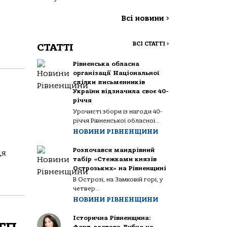
Всі новини
>
ВСІ СТАТТІ
>
СТАТТІ
Рівненська обласна
організації Національної
спілки письменників
України відзначила своє 40-
річчя
Урочисті збори із нагоди 40-
річчя Рівненської обласної...
НОВИНИ РІВНЕНЩИНИ
Розпочався мандрівний
ця
табір «Стежками князів
Острозьких» на Рівненщині
В Острозі, на Замковій горі, у
четвер...
НОВИНИ РІВНЕНЩИНИ
Історична Рівненщина: