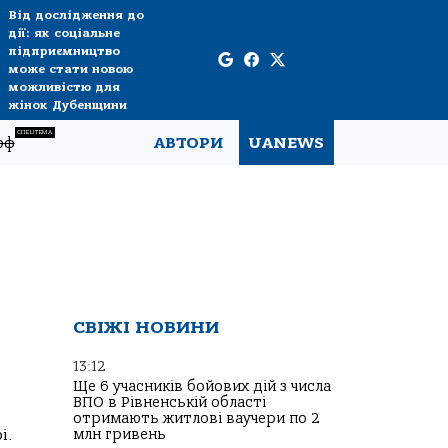
Від дослідження до
дії: як соціальне
підприємництво
може стати новою
можливістю для
жінок Дубенщини
СПЕЦТЕМА
рф
АВТОРИ
UANEWS
СВІЖІ НОВИНИ
13:12
Ще 6 учасників бойових дій з числа
ВПО в Рівненській області
отримають житлові ваучери по 2
і.
млн гривень