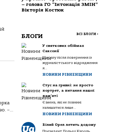
– голова ГО “Інтонація ЗМІН”
Вікторія Костюк
ій
ВСІ БЛОГИ
>
БЛОГИ
У святкових обіймах
Саксонії
Щоразу після повернення із
журналістського відрядження
я...
НОВИНИ РІВНЕНЩИНИ
Стус на гривні: не просто
портрет, а питання нашої
пам’яті
орка
Є імена, які не повинні
залишатися лише...
. –...
НОВИНИ РІВНЕНЩИНИ
Білий Орел летить додому
Президент Польщі Кароль