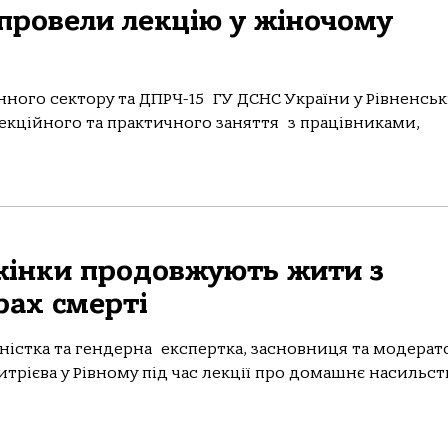
провели лекцію у жіночому
ного сектору та ДПРЧ-15 ГУ ДСНС України у Рівненськ
екційного та практичного заняття з працівниками,
жінки продовжують жити з
рах смерті
іністка та гендерна експертка, засновниця та модерат
ієва у Рівному під час лекції про домашнє насильство