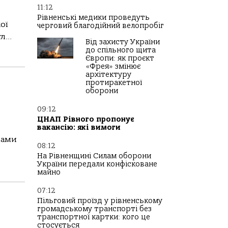
11:12
Рівненські медики проведуть
ої
черговий благодійний велопробіг
...
Від захисту України
до спільного щита
Європи: як проєкт
«Фрея» змінює
архітектуру
протиракетної
оборони
09:12
ЦНАП Рівного пропонує
вакансію: які вимоги
чами
08:12
На Рівненщині Силам оборони
України передали конфісковане
майно
07:12
Пільговий проїзд у рівненському
громадському транспорті без
транспортної картки: кого це
стосується