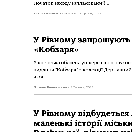
Початок заходу запланований...
Тетяна Яцечко-Блаженко
-
17 Травня, 2026
У Рівному запрошують 
«Кобзаря»
Рівненська обласна універсальна наукова 
видання “Кобзаря” з колекції Державний 
якої...
Новини Рівненщини
-
18 Березня, 2026
У Рівному відбудеться 
маленькі історії міськ