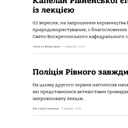
Капелан Рівненської єп
із лекцією
02 вересня, на запрошення керівництва 
природокористування, з благословення а
Свято-Воскресенського кафедрального со
Олекса Мирожит
-
6 Вересня, 2021
Поліція Рівного завжди
На цьому другого червня наголосив нач
які представилися активістами громадянс
імпровізовану лекцію...
Вікторія Синиця
-
3 Червня, 2019