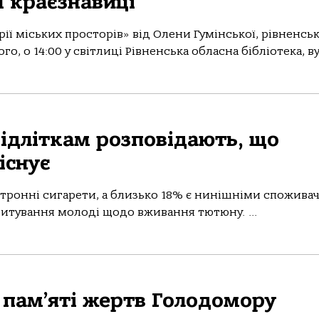
ї краєзнавиці
рії міських просторів» від Олени Гумінської, рівненськ
го, о 14:00 у світлиці Рівненська обласна бібліотека, вул
підліткам розповідають, що
існує
ектронні сигарети, а близько 18% є нинішніми спожива
опитування молоді щодо вживання тютюну. ...
 пам’яті жертв Голодомору