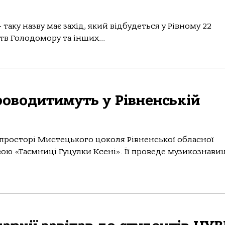
 таку назву має захід, який відбудеться у Рівному 22
тв Голодомору та інших...
роводитимуть у Рівненській
у просторі Мистецького цоколя Рівненської обласної
вою «Таємниці Гуцулки Ксені». Її проведе музикознави