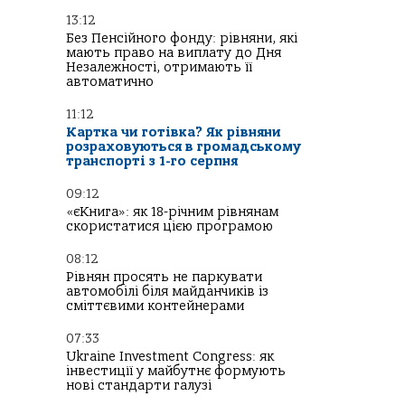
13:12
Без Пенсійного фонду: рівняни, які
мають право на виплату до Дня
Незалежності, отримають її
автоматично
11:12
Картка чи готівка? Як рівняни
розраховуються в громадському
транспорті з 1-го серпня
09:12
«єКнига»: як 18-річним рівнянам
скористатися цією програмою
08:12
Рівнян просять не паркувати
автомобілі біля майданчиків із
сміттєвими контейнерами
07:33
Ukraine Investment Congress: як
інвестиції у майбутнє формують
нові стандарти галузі