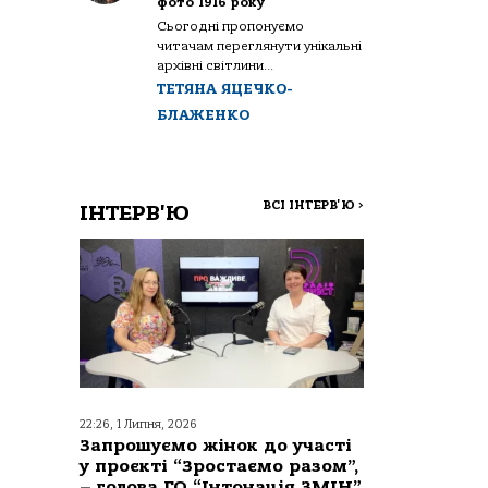
фото 1916 року
Сьогодні пропонуємо
читачам переглянути унікальні
архівні світлини...
ТЕТЯНА ЯЦЕЧКО-
БЛАЖЕНКО
ВСІ ІНТЕРВ'Ю
>
ІНТЕРВ'Ю
22:26, 1 Липня, 2026
Запрошуємо жінок до участі
у проєкті “Зростаємо разом”,
– голова ГО “Інтонація ЗМІН”