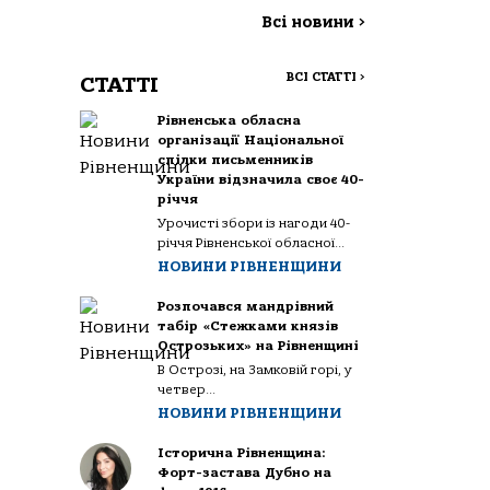
Всі новини
>
ВСІ СТАТТІ
>
СТАТТІ
Рівненська обласна
організації Національної
спілки письменників
України відзначила своє 40-
річчя
Урочисті збори із нагоди 40-
річчя Рівненської обласної...
НОВИНИ РІВНЕНЩИНИ
Розпочався мандрівний
табір «Стежками князів
Острозьких» на Рівненщині
В Острозі, на Замковій горі, у
четвер...
НОВИНИ РІВНЕНЩИНИ
Історична Рівненщина:
Форт-застава Дубно на