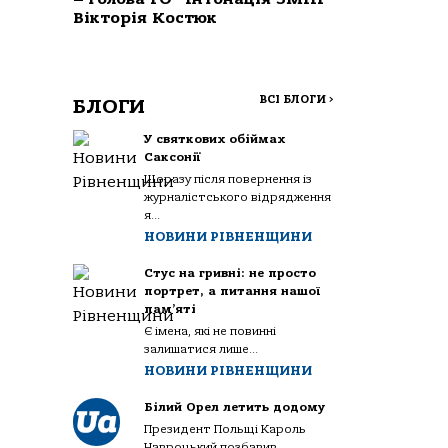
Вікторія Костюк
ВСІ БЛОГИ
>
БЛОГИ
У святкових обіймах
Саксонії
Щоразу після повернення із
журналістського відрядження
я...
НОВИНИ РІВНЕНЩИНИ
Стус на гривні: не просто
портрет, а питання нашої
пам’яті
Є імена, які не повинні
залишатися лише...
НОВИНИ РІВНЕНЩИНИ
Білий Орел летить додому
Президент Польщі Кароль
Навроцький позбавив