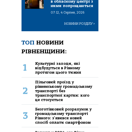
в обласному центрі з
ними попрощаються
07:12, 4 Серпня, 2026
НОВИНИ РОЗДІЛУ
>
ТОП
НОВИНИ
РІВНЕНЩИНИ:
Культурні заходи, які
1
відбудуться в Рівному
протягом цього тижня
Пільговий проїзд у
рівненському громадському
2
транспорті без
транспортної картки: кого
це стосується
Безготівковий розрахунок у
3
громадському транспорті
Рівного: з'явився новий
спосіб оплати смартфоном