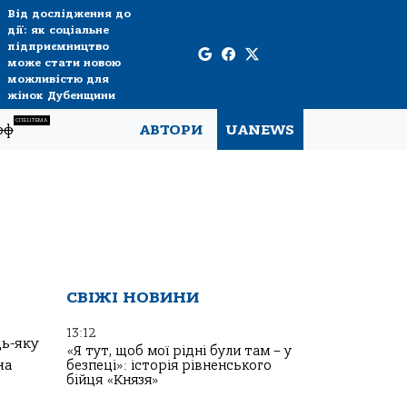
Від дослідження до
дії: як соціальне
підприємництво
може стати новою
можливістю для
жінок Дубенщини
СПЕЦТЕМА
рф
АВТОРИ
UANEWS
СВІЖІ НОВИНИ
13:12
ь-яку
«Я тут, щоб мої рідні були там – у
на
безпеці»: історія рівненського
бійця «Князя»