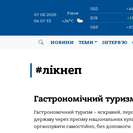
USD
4
▲
Рівне
07.08.2026
EUR
5
▲
04:07:34
+24°C
GBP
6
▲
НОВИНИ
ТЕМИ
ІНТЕРВ’Ю
#лікнеп
Гастрономічний туризм
Гастрономічний туризм – яскравий, пер
державу через призму національних кул
організувати самостійно, без допомоги..