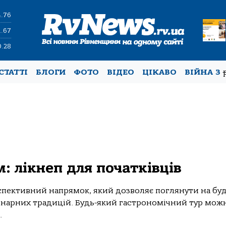
4.76
1.67
0.28
СТАТТІ
БЛОГИ
ФОТО
ВІДЕО
ЦІКАВО
ВІЙНА З
: лікнеп для початківців
спективний напрямок, який дозволяє поглянути на буд
інарних традицій. Будь-який гастрономічний тур мож
.