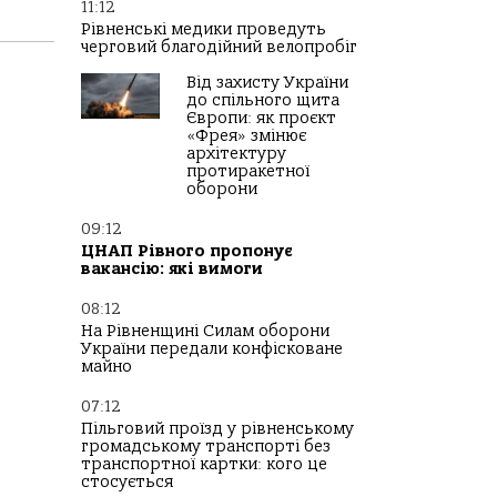
11:12
Рівненські медики проведуть
черговий благодійний велопробіг
Від захисту України
до спільного щита
Європи: як проєкт
«Фрея» змінює
архітектуру
протиракетної
оборони
09:12
ЦНАП Рівного пропонує
вакансію: які вимоги
08:12
На Рівненщині Силам оборони
України передали конфісковане
майно
07:12
Пільговий проїзд у рівненському
громадському транспорті без
транспортної картки: кого це
стосується