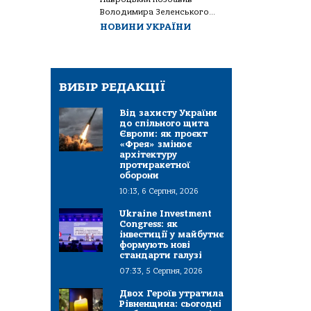
Володимира Зеленського...
НОВИНИ УКРАЇНИ
ВИБІР РЕДАКЦІЇ
Від захисту України
до спільного щита
Європи: як проєкт
«Фрея» змінює
архітектуру
протиракетної
оборони
10:13, 6 Серпня, 2026
Ukraine Investment
Congress: як
інвестиції у майбутнє
формують нові
стандарти галузі
07:33, 5 Серпня, 2026
Двох Героїв утратила
Рівненщина: сьогодні