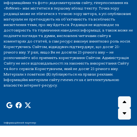
інформаційних та фото-,відеоматеріалів сайту, гіперпосилання на
«RvNews» має міститися в першому абзаці тексту. Точка зору
редакції може не збігатися з точкою зору автора, а усі опубліковані
матеріали не претендують на об'єктивність та всебічність
висвітлення теми, про яку йдеться. Редакція не відповідає за
достовірність та тлумачення наведеної інформації, а також може не
поділяти погляди та думки, висловлені читачами сайту в
коментарях до статей, а сам ресурс виконує винятково роль носія.
Користуючись Сайтом, відвідувач підтверджує, що досяг 21-
річного віку. У разі, якщо Ви не досягли 21-річного віку — не
розпочинайте або припиніть користування Сайтом. Адміністрація
Сайту не несе відповідальності за законність використання Сайту
та його сервісів Користувачем, який не досяг 21-річного віку.
Матеріали з поміткою (R) публікуються на правах реклами.
Інформаційні матеріали сайту rvnews.rv.ua є інтелектуальною
власністю інтернет-ресурсу.
Інформаційний партнер: