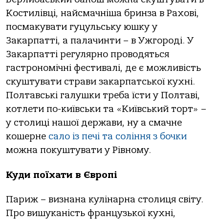
Костилівці, найсмачніша бринза в Рахові,
посмакувати гуцульську юшку у
Закарпатті, а палачинти – в Ужгороді. У
Закарпатті регулярно проводяться
гастрономічні фестивалі, де є можливість
скуштувати страви закарпатської кухні.
Полтавські галушки треба їсти у Полтаві,
котлети по-київськи та «Київський торт» –
у столиці нашої держави, ну а смачне
кошерне
сало із печі та соління з бочки
можна покуштувати у Рівному.
Куди поїхати в Європі
Париж – визнана кулінарна столиця світу.
Про вишуканість французької кухні,