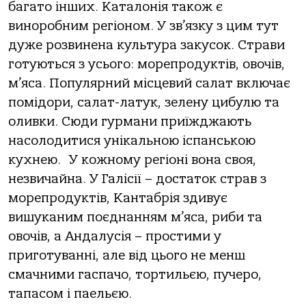
багато інших. Каталонія також є
виноробним регіоном. У зв’язку з цим тут
дуже розвинена культура закусок. Страви
готуються з усього: морепродуктів, овочів,
м’яса. Популярний місцевий салат включає
помідори, салат-латук, зелену цибулю та
оливки. Сюди гурмани приїжджають
насолодитися унікальною іспанською
кухнею. У кожному регіоні вона своя,
незвичайна. У Галісії – достаток страв з
морепродуктів, Кантабрія здивує
вишуканим поєднанням м’яса, риби та
овочів, а Андалусія – простими у
приготуванні, але від цього не менш
смачними гаспачо, тортильєю, пучеро,
тапасом і паельєю.