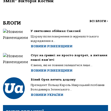
ЗМІН” Вікторія Костюк
ВСІ БЛОГИ
>
БЛОГИ
У святкових обіймах Саксонії
Щоразу після повернення із журналістського
відрядження я...
НОВИНИ РІВНЕНЩИНИ
Стус на гривні: не просто портрет, а питання
нашої пам’яті
Є імена, які не повинні залишатися лише...
НОВИНИ РІВНЕНЩИНИ
Білий Орел летить додому
Президент Польщі Кароль Навроцький позбавив
Володимира Зеленського...
НОВИНИ УКРАЇНИ