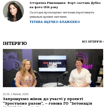
Історична Рівненщина: Форт-застава Дубно
на фото 1916 року
Сьогодні пропонуємо читачам переглянути
унікальні архівні світлини...
ТЕТЯНА ЯЦЕЧКО-БЛАЖЕНКО
ВСІ ІНТЕРВ'Ю
>
ІНТЕРВ'Ю
22:26, 1 Липня, 2026
Запрошуємо жінок до участі у проєкті
“Зростаємо разом”, – голова ГО “Інтонація