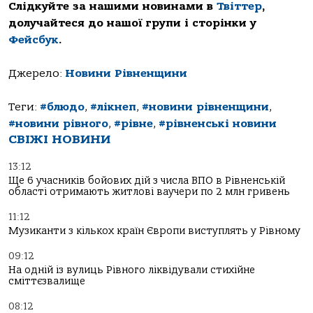
Слідкуйте за нашими новинами в
Твіттер
,
долучайтеся до нашої групи і сторінки у
Фейсбук
.
Джерело:
Новини Рівненщини
Теги:
#блюдо
,
#лікнеп
,
#новини рівненщини
,
#новини рівного
,
#рівне
,
#рівненські новини
СВІЖІ НОВИНИ
13:12
Ще 6 учасників бойових дій з числа ВПО в Рівненській
області отримають житлові ваучери по 2 млн гривень
11:12
Музиканти з кількох країн Європи виступлять у Рівному
09:12
На одній із вулиць Рівного ліквідували стихійне
сміттєзвалище
08:12