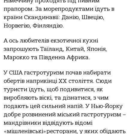
Німеччину проходять під пивним
прапором. За морепродуктами їдуть в
країни Скандинавії: Данію, Швецію,
Норвегію, Фінляндію.
А ось любителів екзотичної кухні
запрошують Таїланд, Китай, Японія,
Марокко та Південна Африка.
У США гастротуризм почав набирати
обертів наприкінці XX століття. Сюди
туристи їдуть, щоб подивитися, як
виробляють віскі, та дізнатися, з чим
подають цей сильний напій. У Нью-Йорку
добре розвинений міський гастротуризм –
мандрівники відвідують відомі
«мішленівські»ресторани, у яких обідають