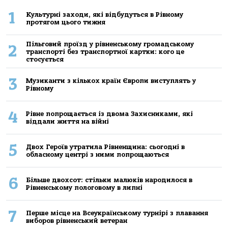
1
Культурні заходи, які відбудуться в Рівному
протягом цього тижня
Пільговий проїзд у рівненському громадському
2
транспорті без транспортної картки: кого це
стосується
3
Музиканти з кількох країн Європи виступлять у
Рівному
4
Рівне попрощається із двома Захисниками, які
віддали життя на війні
5
Двох Героїв утратила Рівненщина: сьогодні в
обласному центрі з ними попрощаються
6
Більше двохсот: стільки малюків народилося в
Рівненському пологовому в липні
7
Перше місце на Всеукраїнському турнірі з плавання
виборов рівненський ветеран