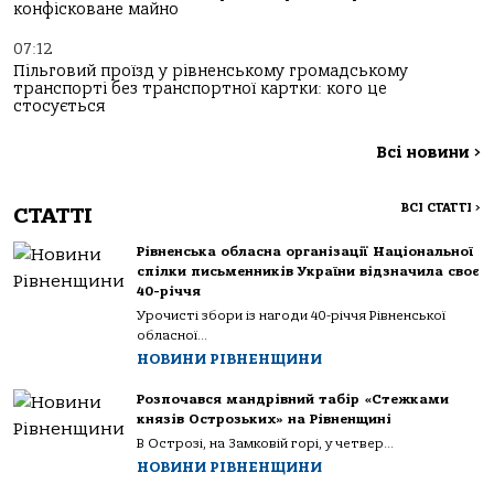
конфісковане майно
07:12
Пільговий проїзд у рівненському громадському
транспорті без транспортної картки: кого це
стосується
Всі новини
>
ВСІ СТАТТІ
>
СТАТТІ
Рівненська обласна організації Національної
спілки письменників України відзначила своє
40-річчя
Урочисті збори із нагоди 40-річчя Рівненської
обласної...
НОВИНИ РІВНЕНЩИНИ
Розпочався мандрівний табір «Стежками
князів Острозьких» на Рівненщині
В Острозі, на Замковій горі, у четвер...
НОВИНИ РІВНЕНЩИНИ