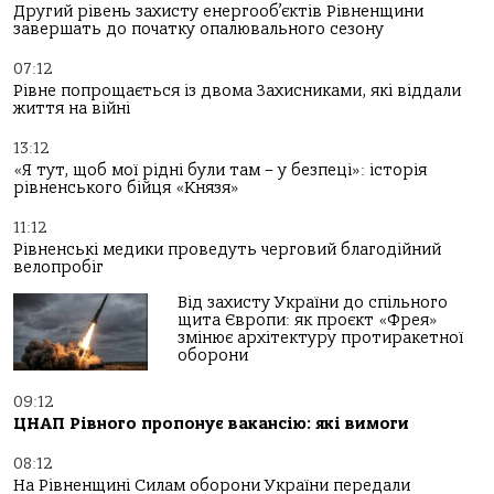
Другий рівень захисту енергооб’єктів Рівненщини
завершать до початку опалювального сезону
07:12
Рівне попрощається із двома Захисниками, які віддали
життя на війні
13:12
«Я тут, щоб мої рідні були там – у безпеці»: історія
рівненського бійця «Князя»
11:12
Рівненські медики проведуть черговий благодійний
велопробіг
Від захисту України до спільного
щита Європи: як проєкт «Фрея»
змінює архітектуру протиракетної
оборони
09:12
ЦНАП Рівного пропонує вакансію: які вимоги
08:12
На Рівненщині Силам оборони України передали