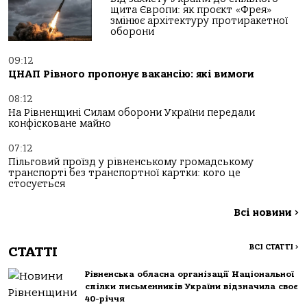
щита Європи: як проєкт «Фрея»
змінює архітектуру протиракетної
оборони
09:12
ЦНАП Рівного пропонує вакансію: які вимоги
08:12
На Рівненщині Силам оборони України передали
конфісковане майно
07:12
Пільговий проїзд у рівненському громадському
транспорті без транспортної картки: кого це
стосується
Всі новини
>
ВСІ СТАТТІ
>
СТАТТІ
Рівненська обласна організації Національної
спілки письменників України відзначила своє
40-річчя