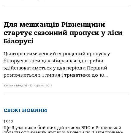
Для мешканців Рівненщини
стартує сезонний пропуск у ліси
Білорусі
Цьогоріч тимчасовий спрощений пропуск у
білоруські ліси для збирачів ягід і грибів
здійснюватиметься у два періоди Перший
розпочнеться з 1 липня і триватиме до 10...
Юліана Медічі
-
12 Червня, 2017
СВІЖІ НОВИНИ
13:12
Ще 6 учасників бойових дій з числа ВПО в Рівненській
області отримають житлові ваучери по 2 млн гривень