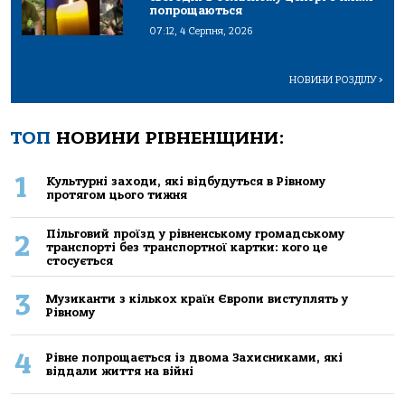
попрощаються
07:12, 4 Серпня, 2026
НОВИНИ РОЗДІЛУ
>
ТОП
НОВИНИ РІВНЕНЩИНИ:
1
Культурні заходи, які відбудуться в Рівному
протягом цього тижня
Пільговий проїзд у рівненському громадському
2
транспорті без транспортної картки: кого це
стосується
3
Музиканти з кількох країн Європи виступлять у
Рівному
4
Рівне попрощається із двома Захисниками, які
віддали життя на війні