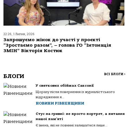
22:26, 1 Липня, 2026
Запрошуємо жінок до участі у проєкті
“Зростаємо разом”, – голова ГО “Інтонація
ЗМІН” Вікторія Костюк
ВСІ БЛОГИ
>
БЛОГИ
У святкових обіймах Саксонії
Щоразу після повернення із журналістського
відрядження я...
НОВИНИ РІВНЕНЩИНИ
Стус на гривні: не просто портрет, а питання
нашої пам’яті
Є імена, які не повинні залишатися лише...