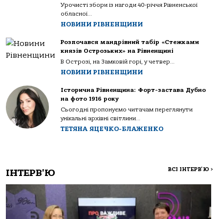
Урочисті збори із нагоди 40-річчя Рівненської
обласної...
НОВИНИ РІВНЕНЩИНИ
Розпочався мандрівний табір «Стежками
князів Острозьких» на Рівненщині
В Острозі, на Замковій горі, у четвер...
НОВИНИ РІВНЕНЩИНИ
Історична Рівненщина: Форт-застава Дубно
на фото 1916 року
Сьогодні пропонуємо читачам переглянути
унікальні архівні світлини...
ТЕТЯНА ЯЦЕЧКО-БЛАЖЕНКО
ВСІ ІНТЕРВ'Ю
>
ІНТЕРВ'Ю