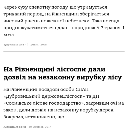
Через суху спекотну погоду, що утримується
тривалий період, на Рівненщині зберігається
високий рівень пожежної небезпеки. Така погода
продовжуватиметься і далі – впродовж 4-7 травня. І
хоча...
Дарина Ясна
-
4 Травня, 2018
На Рівненщині лісгоспи дали
дозвіл на незаконну вирубку лісу
На Рівненщині посадові особи СЛАП
«Дубровицький держспецлісгосп» та ДП
«Соснівське лісове господарство», закривши очі на
закон, дали дозвіл на незаконну порубку дерев.
Зокрема, встановлено, що...
Юліана Медічі
-
30 Серпня, 2017