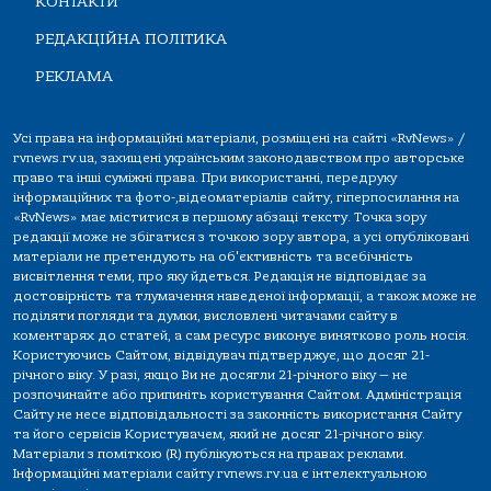
КОНТАКТИ
РЕДАКЦІЙНА ПОЛІТИКА
РЕКЛАМА
Усі права на інформаційні матеріали, розміщені на сайті «RvNews» /
rvnews.rv.ua, захищені українським законодавством про авторське
право та інші суміжні права. При використанні, передруку
інформаційних та фото-,відеоматеріалів сайту, гіперпосилання на
«RvNews» має міститися в першому абзаці тексту. Точка зору
редакції може не збігатися з точкою зору автора, а усі опубліковані
матеріали не претендують на об'єктивність та всебічність
висвітлення теми, про яку йдеться. Редакція не відповідає за
достовірність та тлумачення наведеної інформації, а також може не
поділяти погляди та думки, висловлені читачами сайту в
коментарях до статей, а сам ресурс виконує винятково роль носія.
Користуючись Сайтом, відвідувач підтверджує, що досяг 21-
річного віку. У разі, якщо Ви не досягли 21-річного віку — не
розпочинайте або припиніть користування Сайтом. Адміністрація
Сайту не несе відповідальності за законність використання Сайту
та його сервісів Користувачем, який не досяг 21-річного віку.
Матеріали з поміткою (R) публікуються на правах реклами.
Інформаційні матеріали сайту rvnews.rv.ua є інтелектуальною