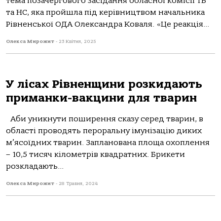
тема позачергового засідання обласної комісії ТБ
та НС, яка пройшла під керівництвом начальника
Рівненської ОДА Олександра Коваля. «Це реакція...
Олекса Мирожит
-
23 Квітня, 2025
У лісах Рівненщини розкидають
приманки-вакцини для тварин
Аби уникнути поширення сказу серед тварин, в
області проводять пероральну імунізацію диких
м’ясоїдних тварин. Запланована площа охоплення
– 10,5 тисяч кілометрів квадратних. Брикети
розкладають...
Олекса Мирожит
-
28 Травня, 2024