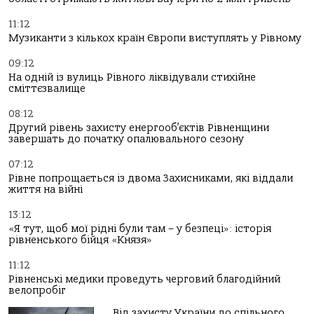
11:12
Музиканти з кількох країн Європи виступлять у Рівному
09:12
На одній із вулиць Рівного ліквідували стихійне
сміттєзвалище
08:12
Другий рівень захисту енергооб’єктів Рівненщини
завершать до початку опалювального сезону
07:12
Рівне попрощається із двома Захисниками, які віддали
життя на війні
13:12
«Я тут, щоб мої рідні були там – у безпеці»: історія
рівненського бійця «Князя»
11:12
Рівненські медики проведуть черговий благодійний
велопробіг
Від захисту України до спільного