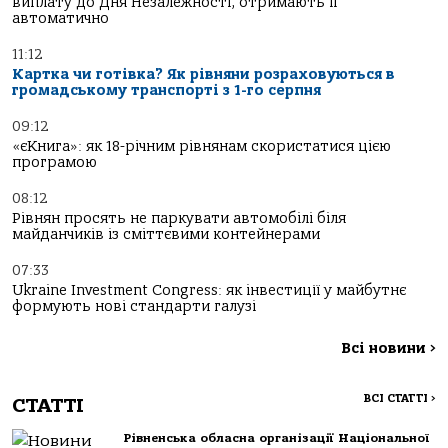
виплату до Дня Незалежності, отримають її
автоматично
11:12
Картка чи готівка? Як рівняни розраховуються в
громадському транспорті з 1-го серпня
09:12
«єКнига»: як 18-річним рівнянам скористатися цією
програмою
08:12
Рівнян просять не паркувати автомобілі біля
майданчиків із сміттєвими контейнерами
07:33
Ukraine Investment Congress: як інвестиції у майбутнє
формують нові стандарти галузі
Всі новини
>
ВСІ СТАТТІ
>
СТАТТІ
Рівненська обласна організації Національної