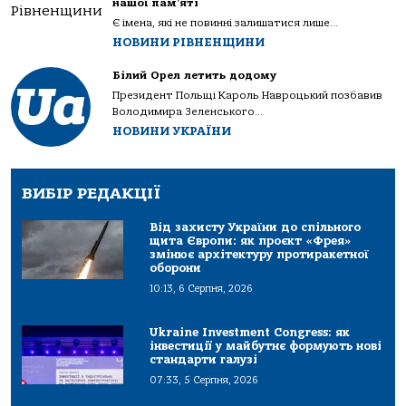
нашої пам’яті
Є імена, які не повинні залишатися лише...
НОВИНИ РІВНЕНЩИНИ
Білий Орел летить додому
Президент Польщі Кароль Навроцький позбавив
Володимира Зеленського...
НОВИНИ УКРАЇНИ
ВИБІР РЕДАКЦІЇ
Від захисту України до спільного
щита Європи: як проєкт «Фрея»
змінює архітектуру протиракетної
оборони
10:13, 6 Серпня, 2026
Ukraine Investment Congress: як
інвестиції у майбутнє формують нові
стандарти галузі
07:33, 5 Серпня, 2026