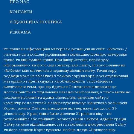
ПРО НАС
КОНТАКТИ
РЕДАКЦІЙНА ПОЛІТИКА
РЕКЛАМА
Усі права на інформаційні матеріали, розміщені на сайті «RvNews» /
rvnews.rv.ua, захищені українським законодавством про авторське
право та інші суміжні права. При використанні, передруку
інформаційних та фото-,відеоматеріалів сайту, гіперпосилання на
«RvNews» має міститися в першому абзаці тексту. Точка зору
редакції може не збігатися з точкою зору автора, а усі опубліковані
матеріали не претендують на об'єктивність та всебічність
висвітлення теми, про яку йдеться. Редакція не відповідає за
достовірність та тлумачення наведеної інформації, а також може не
поділяти погляди та думки, висловлені читачами сайту в
коментарях до статей, а сам ресурс виконує винятково роль носія.
Користуючись Сайтом, відвідувач підтверджує, що досяг 21-
річного віку. У разі, якщо Ви не досягли 21-річного віку — не
розпочинайте або припиніть користування Сайтом. Адміністрація
Сайту не несе відповідальності за законність використання Сайту
та його сервісів Користувачем, який не досяг 21-річного віку.