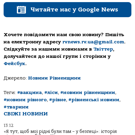
Читайте нас у Google News
Хочете повідомити нам свою новину? Пишіть
на електронну адресу
rvnews.rv.ua@gmail.com
.
Слідкуйте за нашими новинами в
Твіттер
,
долучайтеся до нашої групи і сторінки у
Фейсбук
.
Джерело:
Новини Рівненщини
Теги:
#вакцина
,
#ліси
,
#новини рівненщини
,
#новини рівного
,
#рівне
,
#рівненські новини
,
#тварини
СВІЖІ НОВИНИ
13:12
«Я тут, щоб мої рідні були там – у безпеці»: історія