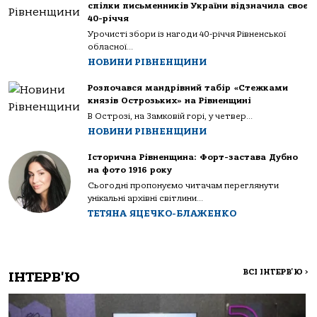
спілки письменників України відзначила своє
40-річчя
Урочисті збори із нагоди 40-річчя Рівненської
обласної...
НОВИНИ РІВНЕНЩИНИ
Розпочався мандрівний табір «Стежками
князів Острозьких» на Рівненщині
В Острозі, на Замковій горі, у четвер...
НОВИНИ РІВНЕНЩИНИ
Історична Рівненщина: Форт-застава Дубно
на фото 1916 року
Сьогодні пропонуємо читачам переглянути
унікальні архівні світлини...
ТЕТЯНА ЯЦЕЧКО-БЛАЖЕНКО
ВСІ ІНТЕРВ'Ю
>
ІНТЕРВ'Ю