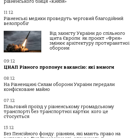
рівненського бійця «Князя»
11:12
Рівненські медики проведуть черговий благодійний
велопробіг
Від захисту України до спільного
щита Європи: як проєкт «Фрея»
змінює архітектуру протиракетної
оборони
09:12
ЦНАП Рівного пропонує вакансію: які вимоги
08:12
На Рівненщині Силам оборони України передали
конфісковане майно
07:12
Пільговий проїзд у рівненському громадському
транспорті без транспортної картки: кого це
стосується
13:12
Без Пенсійного фонду: рівняни, які мають право на