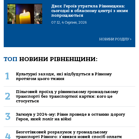
Двох Героїв утратила Рівненщина:
сьогодні в обласному центрі з ними
попрощаються
07:12, 4 Серпня, 2026
НОВИНИ РОЗДІЛУ
>
ТОП
НОВИНИ РІВНЕНЩИНИ:
1
Культурні заходи, які відбудуться в Рівному
протягом цього тижня
Пільговий проїзд у рівненському громадському
2
транспорті без транспортної картки: кого це
стосується
3
Загинув у 2024-му: Рівне проведе в останню дорогу
Героя, який поліг на війні
Безготівковий розрахунок у громадському
4
транспорті Рівного: з'явився новий спосіб оплати