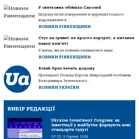
У святкових обіймах Саксонії
Щоразу після повернення із журналістського
відрядження я...
НОВИНИ РІВНЕНЩИНИ
Стус на гривні: не просто портрет, а питання
нашої пам’яті
Є імена, які не повинні залишатися лише...
НОВИНИ РІВНЕНЩИНИ
Білий Орел летить додому
Президент Польщі Кароль Навроцький позбавив
Володимира Зеленського...
НОВИНИ УКРАЇНИ
ВИБІР РЕДАКЦІЇ
Ukraine Investment Congress: як
інвестиції у майбутнє формують нові
стандарти галузі
07:33, 5 Серпня, 2026