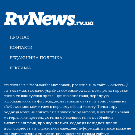
ПРО НАС
КОНТАКТИ
РЕДАКЦІЙНА ПОЛІТИКА
РЕКЛАМА
Усі права на інформаційні матеріали, розміщені на сайті «RvNews» /
rvnews.rv.ua, захищені українським законодавством про авторське
право та інші суміжні права. При використанні, передруку
інформаційних та фото-,відеоматеріалів сайту, гіперпосилання на
«RvNews» має міститися в першому абзаці тексту. Точка зору
редакції може не збігатися з точкою зору автора, а усі опубліковані
матеріали не претендують на об'єктивність та всебічність
висвітлення теми, про яку йдеться. Редакція не відповідає за
достовірність та тлумачення наведеної інформації, а також може не
поділяти погляди та думки, висловлені читачами сайту в