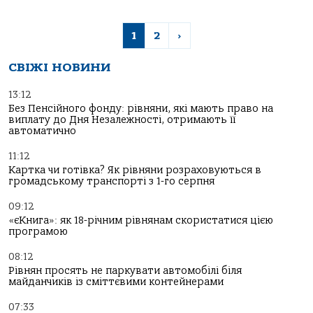
1
2
›
СВІЖІ НОВИНИ
13:12
Без Пенсійного фонду: рівняни, які мають право на
виплату до Дня Незалежності, отримають її
автоматично
11:12
Картка чи готівка? Як рівняни розраховуються в
громадському транспорті з 1-го серпня
09:12
«єКнига»: як 18-річним рівнянам скористатися цією
програмою
08:12
Рівнян просять не паркувати автомобілі біля
майданчиків із сміттєвими контейнерами
07:33