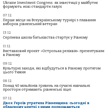
Ukraine Investment Congress: як інвестиції у майбутнє
формують нові стандарти галузі
07:12
Перше місце на Всеукраїнському турнірі з плавання
виборов рівненський ветеран
13:12
Серпнева школа батьківства стартує у Рівному
11:12
Виставковий проєкт «Острозька реліквія» презентували
в Рівному
09:12
Культурні заходи, які відбудуться в Рівному протягом
цього тижня
08:12
Понад 40 мільйонів гривень на сучасні навчальні
простори отримають рівненські ліцеї
07:12
Двох Героїв утратила Рівненщина: сьогодні в
обласному центрі з ними попрощаються