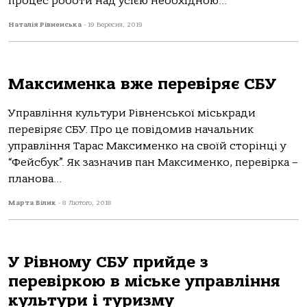
процес роботи над усією необхідною...
Наталія Рівненська
-
19 Вересня, 2019
Максименка вже перевіряє СБУ
Управління культури Рівненської міськради
перевіряє СБУ. Про це повідомив начальник
управління Тарас Максименко на своїй сторінці у
“Фейсбук”. Як зазначив пан Максименко, перевірка –
планова...
Марта Білик
-
8 Лютого, 2018
У Рівному СБУ прийде з
перевіркою в міське управління
культури і туризму