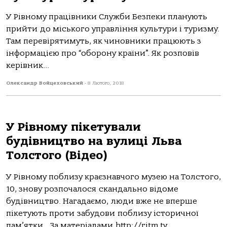
У Рівному працівники Служби Безпеки планують
прийти до міського управління культури і туризму.
Там перевірятимуть, як чиновники працюють з
інформацією про “оборону країни”. Як розповів
керівник...
Олександр Войцеховський
-
8 Лютого, 2018
У Рівному пікетували
будівництво на вулиці Льва
Толстого (Відео)
У Рівному поблизу краєзнавчого музею на Толстого,
10, знову розпочалося скандально відоме
будівництво. Нагадаємо, люди вже не вперше
пікетують проти забудови поблизу історичної
пам’ятки. За матеріалами http://ritm.tv ...