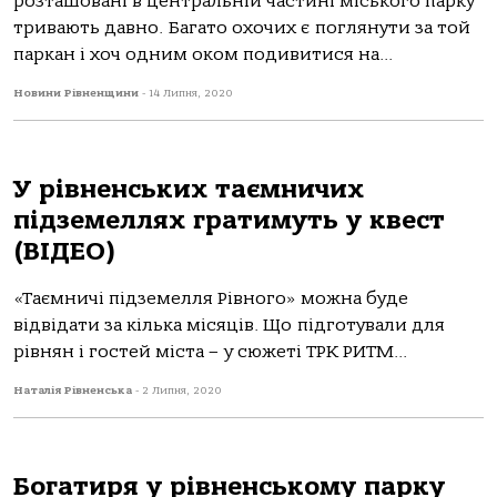
розташовані в центральній частині міського парку
тривають давно. Багато охочих є поглянути за той
паркан і хоч одним оком подивитися на...
Новини Рівненщини
-
14 Липня, 2020
У рівненських таємничих
підземеллях гратимуть у квест
(ВІДЕО)
«Таємничі підземелля Рівного» можна буде
відвідати за кілька місяців. Що підготували для
рівнян і гостей міста – у сюжеті ТРК РИТМ...
Наталія Рівненська
-
2 Липня, 2020
Богатиря у рівненському парку