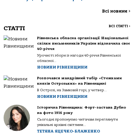
Всі новини
>
ВСІ СТАТТІ
>
СТАТТІ
Рівненська обласна організації Національної
спілки письменників України відзначила своє
40-річчя
Урочисті збори із нагоди 40-річчя Рівненської
обласної...
НОВИНИ РІВНЕНЩИНИ
Розпочався мандрівний табір «Стежками
князів Острозьких» на Рівненщині
В Острозі, на Замковій горі, у четвер...
НОВИНИ РІВНЕНЩИНИ
Історична Рівненщина: Форт-застава Дубно
на фото 1916 року
Сьогодні пропонуємо читачам переглянути
унікальні архівні світлини...
ТЕТЯНА ЯЦЕЧКО-БЛАЖЕНКО