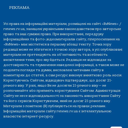
РЕКЛАМА
Усі права на інформаційні матеріали, розміщені на сайті «RvNews» /
rvnews.rv.ua, захищені українським законодавством про авторське
право та інші суміжні права. При використанні, передруку
інформаційних та фото-,відеоматеріалів сайту, гіперпосилання на
«RvNews» має міститися в першому абзаці тексту. Точка зору
редакції може не збігатися з точкою зору автора, а усі опубліковані
матеріали не претендують на об'єктивність та всебічність
висвітлення теми, про яку йдеться. Редакція не відповідає за
достовірність та тлумачення наведеної інформації, а також може не
поділяти погляди та думки, висловлені читачами сайту в
коментарях до статей, а сам ресурс виконує винятково роль носія.
Користуючись Сайтом, відвідувач підтверджує, що досяг 21-
річного віку. У разі, якщо Ви не досягли 21-річного віку — не
розпочинайте або припиніть користування Сайтом. Адміністрація
Сайту не несе відповідальності за законність використання Сайту
та його сервісів Користувачем, який не досяг 21-річного віку.
Матеріали з поміткою (R) публікуються на правах реклами.
Інформаційні матеріали сайту rvnews.rv.ua є інтелектуальною
власністю інтернет-ресурсу.