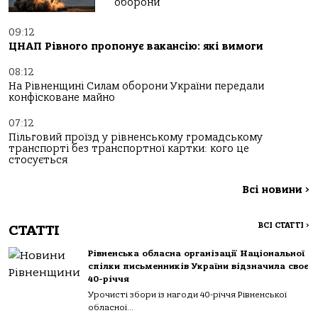
оборони
09:12
ЦНАП Рівного пропонує вакансію: які вимоги
08:12
На Рівненщині Силам оборони України передали
конфісковане майно
07:12
Пільговий проїзд у рівненському громадському
транспорті без транспортної картки: кого це
стосується
Всі новини
>
ВСІ СТАТТІ
>
СТАТТІ
Рівненська обласна організації Національної
спілки письменників України відзначила своє
40-річчя
Урочисті збори із нагоди 40-річчя Рівненської
обласної...