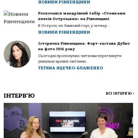
НОВИНИ РІВНЕНЩИНИ
Розпочався мандрівний табір «Стежками
князів Острозьких» на Рівненщині
В Острозі, на Замковій горі, у четвер...
НОВИНИ РІВНЕНЩИНИ
Історична Рівненщина: Форт-застава Дубно
на фото 1916 року
Сьогодні пропонуємо читачам переглянути
унікальні архівні світлини...
ТЕТЯНА ЯЦЕЧКО-БЛАЖЕНКО
ВСІ ІНТЕРВ'Ю
>
ІНТЕРВ'Ю