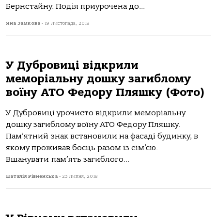
Бернстайну. Подія приурочена до...
Яна Замкова
-
19 Листопада, 2018
У Дубровиці відкрили
меморіальну дошку загиблому
воїну АТО Федору Пляшку (Фото)
У Дубровиці урочисто відкрили меморіальну
дошку загиблому воїну АТО Федору Пляшку.
Пам’ятний знак встановили на фасаді будинку, в
якому проживав боєць разом із сім’єю.
Вшанувати пам’ять загиблого...
Наталія Рівненська
-
23 Липня, 2018