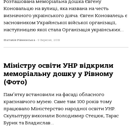
Розташована меморіальна дошка Євгену
Коновальцю на вулиці, яка названа на честь
визначного українського діяча. Євген Коновалець є
засновником Украйнської війської організації,
наступницею якої стала Організація українських...
Наталія Рівненська
-
9 Вересня, 2019
Міністру освіти УНР відкрили
меморіальну дошку у Рівному
(Фото)
Пам’ятку встановили на фасаді обласного
краєзнавчого музею. Саме там 100 років тому
працювало Міністерство народної освіти УНР.
Скульптуру виконали Володимир Стецюк, Тарас
Бурик та Владислав...