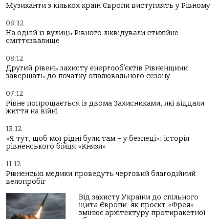
Музиканти з кількох країн Європи виступлять у Рівному
09:12
На одній із вулиць Рівного ліквідували стихійне
сміттєзвалище
08:12
Другий рівень захисту енергооб’єктів Рівненщини
завершать до початку опалювального сезону
07:12
Рівне попрощається із двома Захисниками, які віддали
життя на війні
13:12
«Я тут, щоб мої рідні були там – у безпеці»: історія
рівненського бійця «Князя»
11:12
Рівненські медики проведуть черговий благодійний
велопробіг
Від захисту України до спільного
щита Європи: як проєкт «Фрея»
змінює архітектуру протиракетної