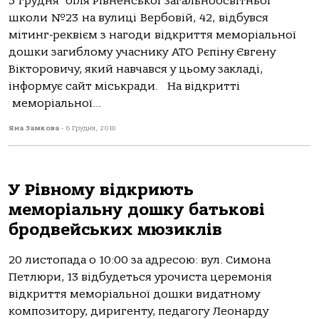
5 грудня біля Рівненської загальноосвітньої
школи №23 на вулиці Вербовій, 42, відбувся
мітинг-реквієм з нагоди відкриття меморіальної
дошки загиблому учаснику АТО Рєпіну Євгену
Вікторовичу, який навчався у цьому закладі,
інформує сайт міськради. На відкритті
меморіальної...
Яна Замкова
-
6 Грудня, 2018
У Рівному відкриють
меморіальну дошку батькові
бродвейських мюзиклів
20 листопада о 10:00 за адресою: вул. Симона
Петлюри, 13 відбудеться урочиста церемонія
відкриття меморіальної дошки видатному
композитору, диригенту, педагогу Леонарду