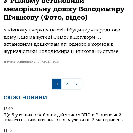
У Рівному встановили
меморіальну дошку Володимиру
Шишкову (Фото, відео)
У Рівному 1 червня на стіні будинку «Народного
дому», що на вулиці Симона Петлюри, 1,
встановили дошку пам`яті одного з корифеїв
журналістики Володимира Шишкова. Виступає...
Наталія Рівненська
-
3 Червня, 2018
1
2
›
СВІЖІ НОВИНИ
13:12
Ще 6 учасників бойових дій з числа ВПО в Рівненській
області отримають житлові ваучери по 2 млн гривень
11:12