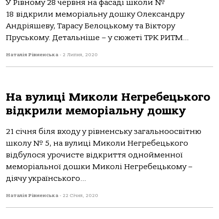
У Рівному 28 червня на фасаді школи №
18 відкрили меморіальну дошку Олександру
Андріяшеву, Тарасу Белоцькому та Віктору
Пруському. Детальніше – у сюжеті ТРК РИТМ...
Наталія Рівненська
-
2 Липня, 2020
На вулиці Миколи Негребецького
відкрили меморіальну дошку
21 січня біля входу у рівненську загальноосвітню
школу № 5, на вулиці Миколи Негребецького
відбулося урочисте відкриття однойменної
меморіальної дошки Миколі Негребецькому –
діячу українського...
Наталія Рівненська
-
22 Січня, 2020