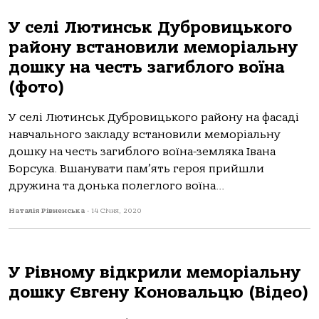
У селі Лютинськ Дубровицького
району встановили меморіальну
дошку на честь загиблого воїна
(фото)
У селі Лютинськ Дубровицького району на фасаді
навчального закладу встановили меморіальну
дошку на честь загиблого воїна-земляка Івана
Борсука. Вшанувати пам’ять героя прийшли
дружина та донька полеглого воїна...
Наталія Рівненська
-
14 Січня, 2020
У Рівному відкрили меморіальну
дошку Євгену Коновальцю (Відео)