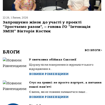
22:26, 1 Липня, 2026
Запрошуємо жінок до участі у проєкті
“Зростаємо разом”, – голова ГО “Інтонація
ЗМІН” Вікторія Костюк
ВСІ БЛОГИ
>
БЛОГИ
У святкових обіймах Саксонії
Щоразу після повернення із журналістського
відрядження я...
НОВИНИ РІВНЕНЩИНИ
Стус на гривні: не просто портрет, а питання
нашої пам’яті
Є імена, які не повинні залишатися лише...
НОВИНИ РІВНЕНЩИНИ