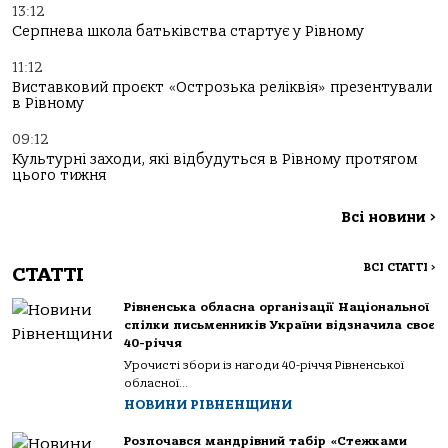
13:12
Серпнева школа батьківства стартує у Рівному
11:12
Виставковий проєкт «Острозька реліквія» презентували
в Рівному
09:12
Культурні заходи, які відбудуться в Рівному протягом
цього тижня
Всі новини
>
ВСІ СТАТТІ
>
СТАТТІ
Рівненська обласна організації Національної
спілки письменників України відзначила своє
40-річчя
Урочисті збори із нагоди 40-річчя Рівненської
обласної...
НОВИНИ РІВНЕНЩИНИ
Розпочався мандрівний табір «Стежками