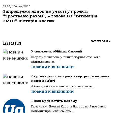
22:26, 1 Липня, 2026
Запрошуємо жінок до участі у проєкті
“Зростаємо разом”, – голова ГО “Інтонація
ЗМІН” Вікторія Костюк
ВСІ БЛОГИ
>
БЛОГИ
У святкових обіймах Саксонії
Щоразу після повернення із журналістського
відрядження я...
НОВИНИ РІВНЕНЩИНИ
Стус на гривні: не просто портрет, а питання
нашої пам’яті
Є імена, які не повинні залишатися лише...
НОВИНИ РІВНЕНЩИНИ
Білий Орел летить додому
Президент Польщі Кароль Навроцький позбавив
Володимира Зеленського...