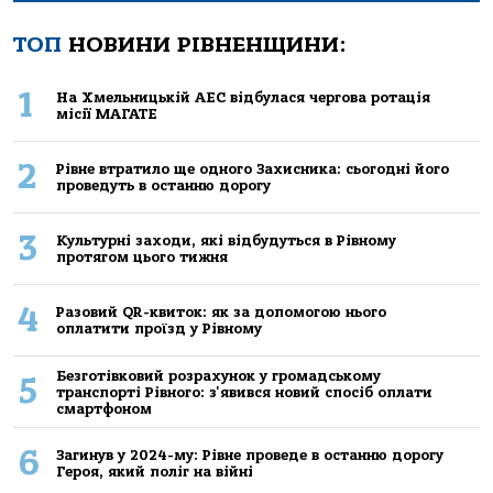
ТОП
НОВИНИ РІВНЕНЩИНИ:
1
На Хмельницькій АЕС відбулася чергова ротація
місії МАГАТЕ
2
Рівне втратило ще одного Захисника: сьогодні його
проведуть в останню дорогу
3
Культурні заходи, які відбудуться в Рівному
протягом цього тижня
4
Разовий QR-квиток: як за допомогою нього
оплатити проїзд у Рівному
Безготівковий розрахунок у громадському
5
транспорті Рівного: з'явився новий спосіб оплати
смартфоном
6
Загинув у 2024-му: Рівне проведе в останню дорогу
Героя, який поліг на війні