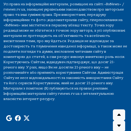
Усі права на інформаційні матеріали, розміщені на сайті «RvNews» /
rvnews.rv.ua, захищені українським законодавством про авторське
право та інші суміжні права. При використанні, передруку
інформаційних та фото-,відеоматеріалів сайту, гіперпосилання на
«RvNews» має міститися в першому абзаці тексту. Точка зору
редакції може не збігатися з точкою зору автора, а усі опубліковані
матеріали не претендують на об'єктивність та всебічність
висвітлення теми, про яку йдеться. Редакція не відповідає за
достовірність та тлумачення наведеної інформації, а також може не
поділяти погляди та думки, висловлені читачами сайту в
коментарях до статей, а сам ресурс виконує винятково роль носія.
Користуючись Сайтом, відвідувач підтверджує, що досяг 21-
річного віку. У разі, якщо Ви не досягли 21-річного віку — не
розпочинайте або припиніть користування Сайтом. Адміністрація
Сайту не несе відповідальності за законність використання Сайту
та його сервісів Користувачем, який не досяг 21-річного віку.
Матеріали з поміткою (R) публікуються на правах реклами.
Інформаційні матеріали сайту rvnews.rv.ua є інтелектуальною
власністю інтернет-ресурсу.