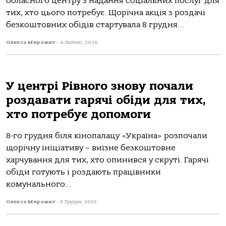
обласного центру з надання соціальних послуг для
тих, хто цього потребує. Щорічна акція з роздачі
безкоштовних обідів стартувала 8 грудня...
Олекса Мирожит
-
4 Лютого, 2026
У центрі Рівного знову почали
роздавати гарячі обіди для тих,
хто потребує допомоги
8-го грудня біля кінопалацу «Україна» розпочали
щорічну ініціативу – виїзне безкоштовне
харчування для тих, хто опинився у скруті. Гарячі
обіди готують і роздають працівники
комунального...
Олекса Мирожит
-
9 Грудня, 2025