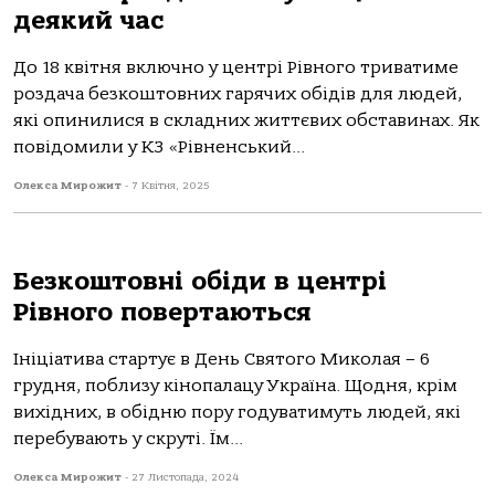
деякий час
До 18 квітня включно у центрі Рівного триватиме
роздача безкоштовних гарячих обідів для людей,
які опинилися в складних життєвих обставинах. Як
повідомили у КЗ «Рівненський...
Олекса Мирожит
-
7 Квітня, 2025
Безкоштовні обіди в центрі
Рівного повертаються
Ініціатива стартує в День Святого Миколая – 6
грудня, поблизу кінопалацу Україна. Щодня, крім
вихідних, в обідню пору годуватимуть людей, які
перебувають у скруті. Їм...
Олекса Мирожит
-
27 Листопада, 2024