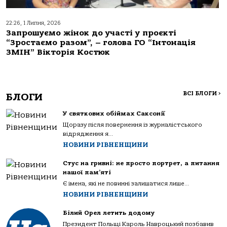
22:26, 1 Липня, 2026
Запрошуємо жінок до участі у проєкті
“Зростаємо разом”, – голова ГО “Інтонація
ЗМІН” Вікторія Костюк
ВСІ БЛОГИ
>
БЛОГИ
У святкових обіймах Саксонії
Щоразу після повернення із журналістського
відрядження я...
НОВИНИ РІВНЕНЩИНИ
Стус на гривні: не просто портрет, а питання
нашої пам’яті
Є імена, які не повинні залишатися лише...
НОВИНИ РІВНЕНЩИНИ
Білий Орел летить додому
Президент Польщі Кароль Навроцький позбавив