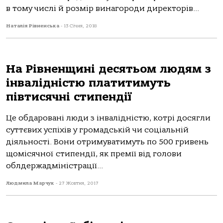
в тому числі й розмір винагороди директорів...
Наталія Рівненська
-
13 Січня, 2018
На Рівненщині десятьом людям з
інвалідністю платитимуть
півтисячні стипендії
Це обдаровані люди з інвалідністю, котрі досягли
суттєвих успіхів у громадській чи соціальній
діяльності. Вони отримуватимуть по 500 гривень
щомісячної стипендії, як премії від голови
облдержадміністрації...
Людмила Марчук
-
27 Жовтня, 2017