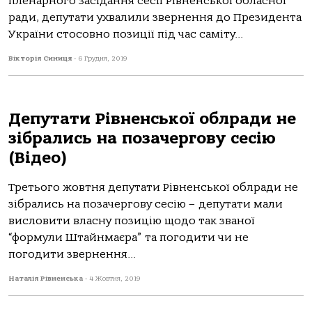
пленарного засідання сесії Рівненської обласної
ради, депутати ухвалили звернення до Президента
України стосовно позиції під час саміту...
Вікторія Синиця
-
6 Грудня, 2019
Депутати Рівненської облради не
зібрались на позачергову сесію
(Відео)
Третього жовтня депутати Рівненської облради не
зібрались на позачергову сесію – депутати мали
висловити власну позицію щодо так званої
“формули Штайнмаєра” та погодити чи не
погодити звернення...
Наталія Рівненська
-
4 Жовтня, 2019