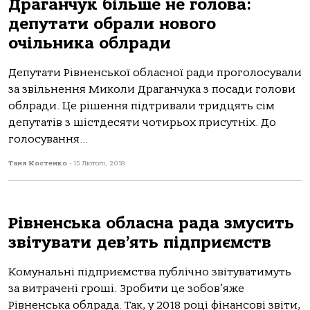
Драганчук більше не голова:
депутати обрали нового
очільника облради
Депутати Рівненської обласної ради проголосували
за звільнення Миколи Драганчука з посади голови
облради. Це рішення підтривали тридцять сім
депутатів з шістдесяти чотирьох присутніх. До
голосування...
Таня Костенко
-
15 Лютого, 2018
Рівненська обласна рада змусить
звітувати дев’ять підприємств
Комунальні підприємства публічно звітуватимуть
за витрачені гроші. Зробити це зобов’яже
Рівненська облрада. Так, у 2018 році фінансові звіти,