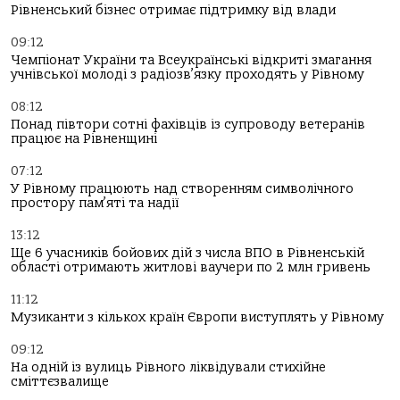
Рівненський бізнес отримає підтримку від влади
09:12
Чемпіонат України та Всеукраїнські відкриті змагання
учнівської молоді з радіозв’язку проходять у Рівному
08:12
Понад півтори сотні фахівців із супроводу ветеранів
працює на Рівненщині
07:12
У Рівному працюють над створенням символічного
простору пам’яті та надії
13:12
Ще 6 учасників бойових дій з числа ВПО в Рівненській
області отримають житлові ваучери по 2 млн гривень
11:12
Музиканти з кількох країн Європи виступлять у Рівному
09:12
На одній із вулиць Рівного ліквідували стихійне
сміттєзвалище