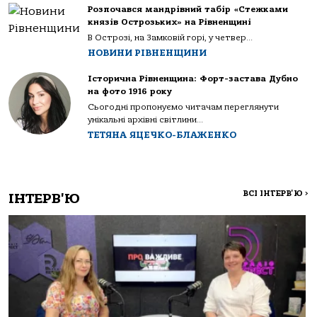
Розпочався мандрівний табір «Стежками
князів Острозьких» на Рівненщині
В Острозі, на Замковій горі, у четвер...
НОВИНИ РІВНЕНЩИНИ
Історична Рівненщина: Форт-застава Дубно
на фото 1916 року
Сьогодні пропонуємо читачам переглянути
унікальні архівні світлини...
ТЕТЯНА ЯЦЕЧКО-БЛАЖЕНКО
ВСІ ІНТЕРВ'Ю
>
ІНТЕРВ'Ю