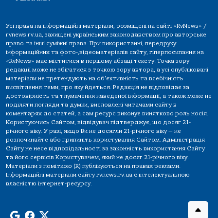
Усі права на інформаційні матеріали, розміщені на сайті «RvNews» /
rvnews.rv.ua, захищені українським законодавством про авторське
право та інші суміжні права. При використанні, передруку
інформаційних та фото-,відеоматеріалів сайту, гіперпосилання на
«RvNews» має міститися в першому абзаці тексту. Точка зору
редакції може не збігатися з точкою зору автора, а усі опубліковані
матеріали не претендують на об'єктивність та всебічність
висвітлення теми, про яку йдеться. Редакція не відповідає за
достовірність та тлумачення наведеної інформації, а також може не
поділяти погляди та думки, висловлені читачами сайту в
коментарях до статей, а сам ресурс виконує винятково роль носія.
Користуючись Сайтом, відвідувач підтверджує, що досяг 21-
річного віку. У разі, якщо Ви не досягли 21-річного віку — не
розпочинайте або припиніть користування Сайтом. Адміністрація
Сайту не несе відповідальності за законність використання Сайту
та його сервісів Користувачем, який не досяг 21-річного віку.
Матеріали з поміткою (R) публікуються на правах реклами.
Інформаційні матеріали сайту rvnews.rv.ua є інтелектуальною
власністю інтернет-ресурсу.