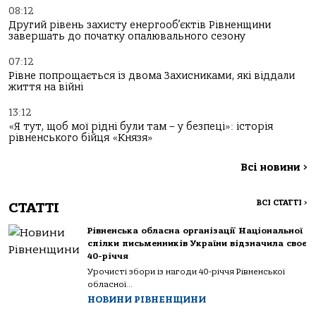
08:12
Другий рівень захисту енергооб’єктів Рівненщини
завершать до початку опалювального сезону
07:12
Рівне попрощається із двома Захисниками, які віддали
життя на війні
13:12
«Я тут, щоб мої рідні були там – у безпеці»: історія
рівненського бійця «Князя»
Всі новини
>
ВСІ СТАТТІ
>
СТАТТІ
Рівненська обласна організації Національної
спілки письменників України відзначила своє
40-річчя
Урочисті збори із нагоди 40-річчя Рівненської
обласної...
НОВИНИ РІВНЕНЩИНИ