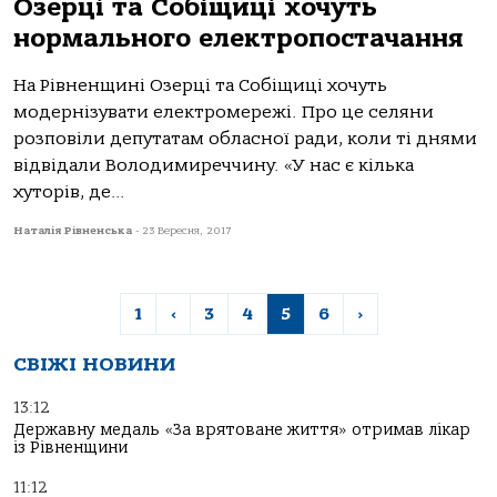
Озерці та Собіщиці хочуть
нормального електропостачання
На Рівненщині Озерці та Собіщиці хочуть
модернізувати електромережі. Про це селяни
розповіли депутатам обласної ради, коли ті днями
відвідали Володимиреччину. «У нас є кілька
хуторів, де...
Наталія Рівненська
-
23 Вересня, 2017
1
‹
3
4
5
6
›
СВІЖІ НОВИНИ
13:12
Державну медаль «За врятоване життя» отримав лікар
із Рівненщини
11:12