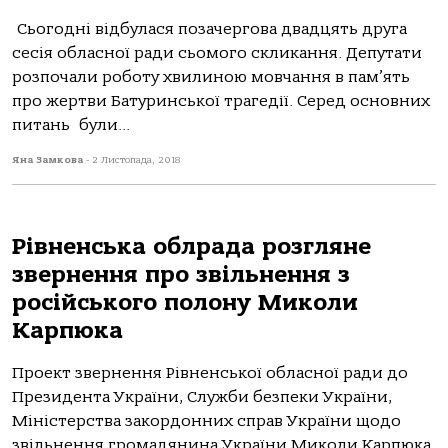
Сьогодні відбулася позачергова двадцять друга
сесія обласної ради сьомого скликання. Депутати
розпочали роботу хвилиною мовчання в пам’ять
про жертви Батуринської трагедії. Серед основних
питань були...
Яна Замкова
-
2 Листопада, 2018
Рівненська облрада розгляне
звернення про звільнення з
російського полону Миколи
Карпюка
Проект звернення Рівненської обласної ради до
Президента України, Служби безпеки України,
Міністерства закордонних справ України щодо
звільнення громадянина України Миколи Карпюка