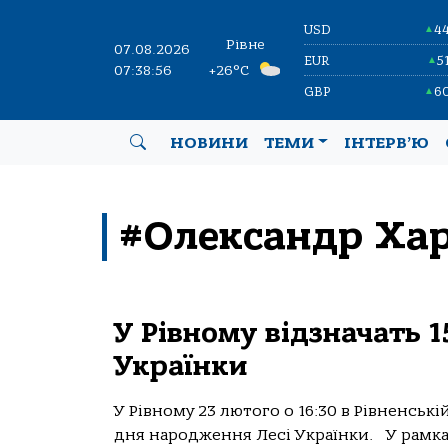
USD
4
▲
Рівне
07.08.2026
EUR
5
▲
07:38:57
+26°C
GBP
6
▲
НОВИНИ
ТЕМИ
ІНТЕРВ’Ю
#Олександр Ха
У Рівному відзначать 1
Українки
У Рівному 23 лютого о 16:30 в Рівненські
дня народження Лесі Українки. У рамках