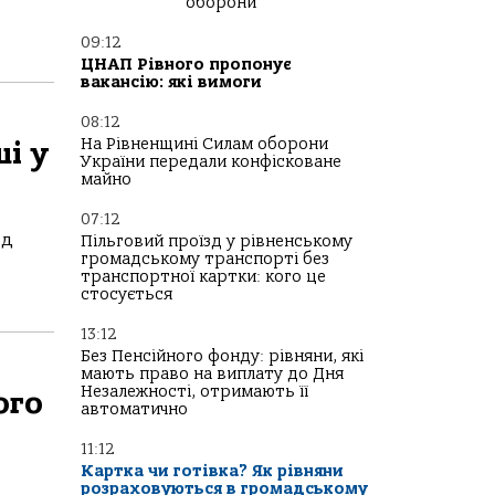
оборони
09:12
ЦНАП Рівного пропонує
вакансію: які вимоги
08:12
На Рівненщині Силам оборони
і у
України передали конфісковане
майно
07:12
ід
Пільговий проїзд у рівненському
громадському транспорті без
транспортної картки: кого це
стосується
13:12
Без Пенсійного фонду: рівняни, які
мають право на виплату до Дня
Незалежності, отримають її
ого
автоматично
11:12
Картка чи готівка? Як рівняни
розраховуються в громадському