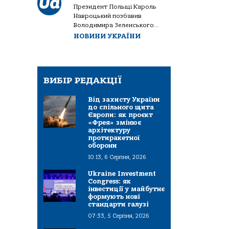
Президент Польщі Кароль
Навроцький позбавив
Володимира Зеленського...
НОВИНИ УКРАЇНИ
ВИБІР РЕДАКЦІЇ
Від захисту України
до спільного щита
Європи: як проєкт
«Фрея» змінює
архітектуру
протиракетної
оборони
10:13, 6 Серпня, 2026
Ukraine Investment
Congress: як
інвестиції у майбутнє
формують нові
стандарти галузі
07:33, 5 Серпня, 2026