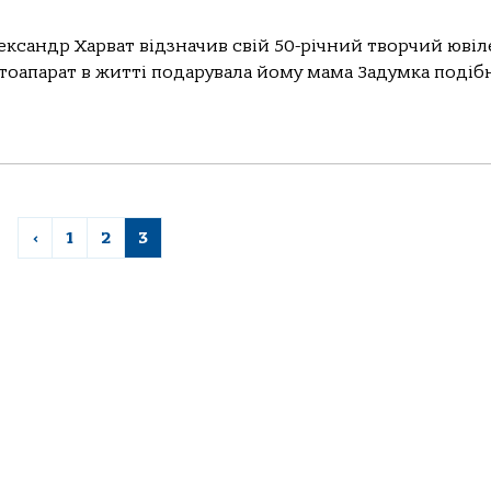
сандр Харват відзначив свій 50-річний творчий ювіл
тоапарат в житті подарувала йому мама Задумка подіб
‹
1
2
3