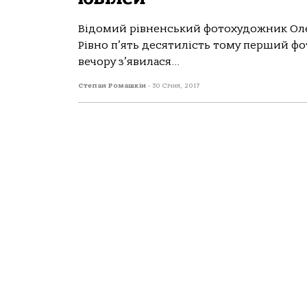
Відомий рівненський фотохудожник Олек
Рівно п’ять десятилість тому перший фо
вечору з’явилася...
Степан Ромашкін
-
30 Січня, 2017