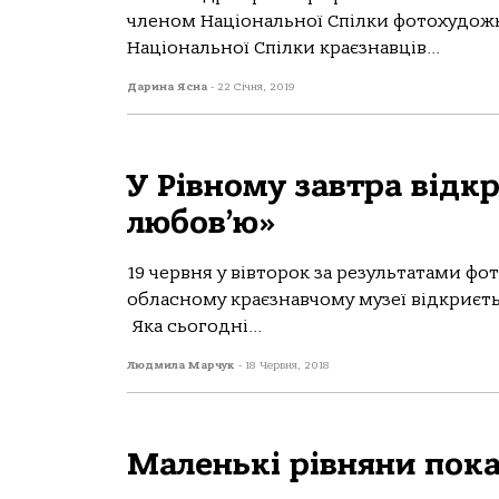
членом Національної Спілки фотохудожни
Національної Спілки краєзнавців...
Дарина Ясна
-
22 Січня, 2019
У Рівному завтра відкр
любов’ю»
19 червня у вівторок за результатами фо
обласному краєзнавчому музеї відкриєтьс
Яка сьогодні...
Людмила Марчук
-
18 Червня, 2018
Маленькі рівняни пока