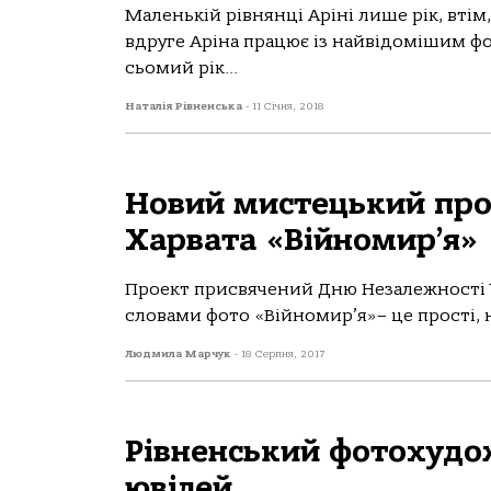
Маленькій рівнянці Аріні лише рік, втім
вдруге Аріна працює із найвідомішим 
сьомий рік...
Наталія Рівненська
-
11 Січня, 2018
Новий мистецький про
Харвата «Війномир’я»
Проект присвячений Дню Незалежності Ук
словами фото «Війномир’я»– це прості, 
Людмила Марчук
-
18 Серпня, 2017
Рівненський фотохудож
ювілей