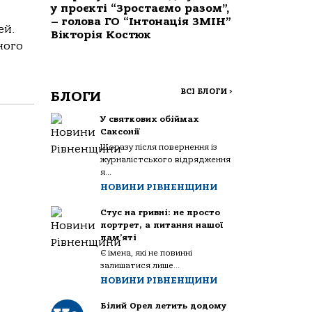
у проєкті “Зростаємо разом”,
– голова ГО “Інтонація ЗМІН”
ей.
Вікторія Костюк
ного
ВСІ БЛОГИ
>
БЛОГИ
У святкових обіймах
Саксонії
Щоразу після повернення із
журналістського відрядження
я...
НОВИНИ РІВНЕНЩИНИ
Стус на гривні: не просто
портрет, а питання нашої
пам’яті
Є імена, які не повинні
залишатися лише...
НОВИНИ РІВНЕНЩИНИ
Білий Орел летить додому