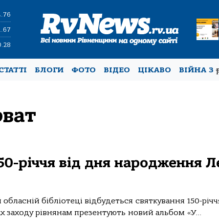
4.76
1.67
0.28
СТАТТІ
БЛОГИ
ФОТО
ВІДЕО
ЦІКАВО
ВІЙНА З
рват
50-річчя від дня народження Л
й обласній бібліотеці відбудеться святкування 150-річч
 заходу рівнянам презентують новий альбом «У...