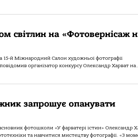
ом світлин на «Фотовернісаж н
на 15-й Міжнародний Салон художньої фотографії
 повідомив організатор конкурсу Олександр Харват на..
жник запрошує опанувати
асновник фотошколи «У фарватері істин» Олександр Х
тотехніки та навчитися мистецтву фотографії. «З мом