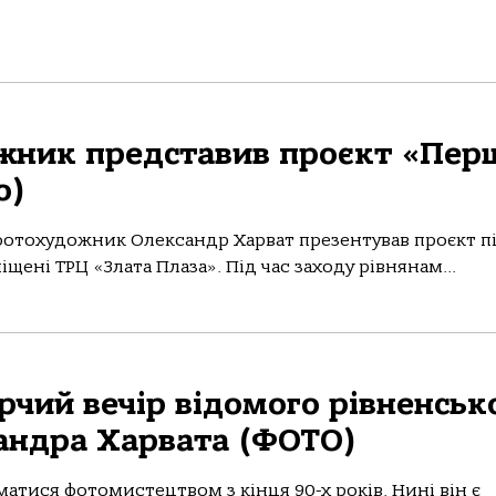
жник представив проєкт «Перш
о)
 фотохудожник Олександр Харват презентував проєкт п
іщені ТРЦ «Злата Плаза». Під час заходу рівнянам...
орчий вечір відомого рівненськ
андра Харвата (ФОТО)
атися фотомистецтвом з кінця 90-х років. Нині він є