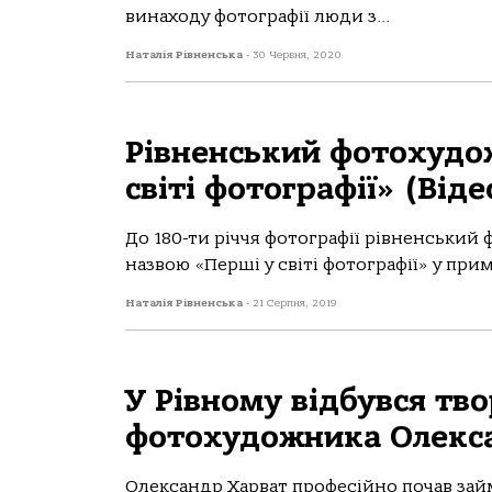
винаходу фотографії люди з...
Наталія Рівненська
-
30 Червня, 2020
Рівненський фотохудо
світі фотографії» (Віде
До 180-ти річчя фотографії рівненський
назвою «Перші у світі фотографії» у прим
Наталія Рівненська
-
21 Серпня, 2019
У Рівному відбувся тв
фотохудожника Олекс
Олександр Харват професійно почав займ