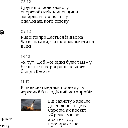
08:12
Другий рівень захисту
енергооб’єктів Рівненщини
завершать до початку
опалювального сезону
а
07:12
Рівне попрощається із двома
Захисниками, які віддали життя на
війні
13:12
.
«Я тут, щоб мої рідні були там – у
безпеці»: історія рівненського
бійця «Князя»
11:12
Рівненські медики проведуть
черговий благодійний велопробіг
Від захисту України
до спільного щита
Європи: як проєкт
«Фрея» змінює
арват
архітектуру
протиракетної
енту