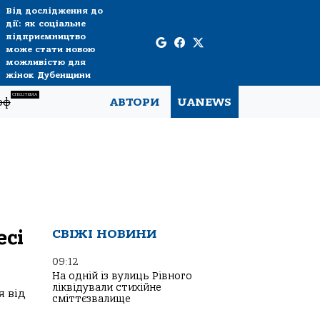
Від дослідження до
дії: як соціальне
підприємництво
може стати новою
можливістю для
жінок Дубенщини
СПЕЦТЕМА
рф
АВТОРИ
UANEWS
есі
СВІЖІ НОВИНИ
09:12
На одній із вулиць Рівного
ліквідували стихійне
я від
сміттєзвалище