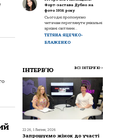
е
Форт-застава Дубно на
фото 1916 року
Сьогодні пропонуємо
читачам переглянути унікальні
архівні світлини...
ТЕТЯНА ЯЦЕЧКО-
БЛАЖЕНКО
ВСІ ІНТЕРВ'Ю
>
ІНТЕРВ'Ю
го
ий
22:26, 1 Липня, 2026
Запрошуємо жінок до участі