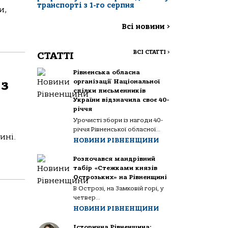
транспорті з 1-го серпня
и,
Всі новини
>
ВСІ СТАТТІ
>
СТАТТІ
Рівненська обласна
 з
організації Національної
спілки письменників
України відзначила своє 40-
річчя
Урочисті збори із нагоди 40-
річчя Рівненської обласної...
ині.
НОВИНИ РІВНЕНЩИНИ
Розпочався мандрівний
табір «Стежками князів
Острозьких» на Рівненщині
В Острозі, на Замковій горі, у
четвер...
НОВИНИ РІВНЕНЩИНИ
Історична Рівненщина: