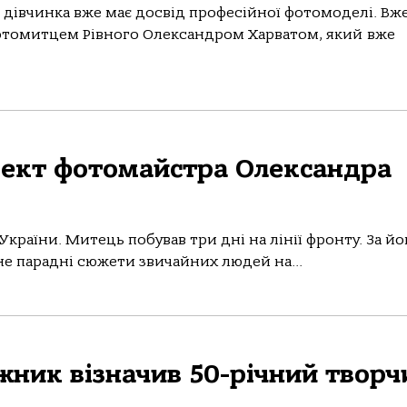
, дівчинка вже має досвід професійної фотомоделі. Вж
фотомитцем Рівного Олександром Харватом, який вже
ект фотомайстра Олександра
раїни. Митець побував три дні на лінії фронту. За йо
не парадні сюжети звичайних людей на...
ник візначив 50-річний творч