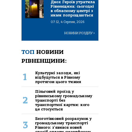
Двох Героїв утратила
Рівненщина: сьогодні
в обласному центрі з
ними попрощаються
07:12, 4 Серпня, 2026
НОВИНИ РОЗДІЛУ
>
ТОП
НОВИНИ
РІВНЕНЩИНИ:
Культурні заходи, які
1
відбудуться в Рівному
протягом цього тижня
Пільговий проїзд у
рівненському громадському
2
транспорті без
транспортної картки: кого
це стосується
Безготівковий розрахунок у
3
громадському транспорті
Рівного: з'явився новий
спосіб оплати смартфоном