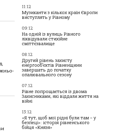
11:12
Музиканти з кількох країн Європи
виступлять у Рівному
09:12
На одній із вулиць Рівного
ліквідували стихійне
сміттєзвалище
08:12
Другий рівень захисту
ід
енергооб’єктів Рівненщини
завершать до початку
ожньо-
опалювального сезону
07:12
Рівне попрощається із двома
Захисниками, які віддали життя на
війні
13:12
«Я тут, щоб мої рідні були там – у
безпеці»: історія рівненського
бійця «Князя»
ли