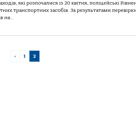
ходів, які розпочалися із 20 квітня, поліцейські Рівне
тних транспортних засобів. За результатами перевірк
 на...
‹
1
2