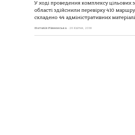
У ході проведення комплексу цільових за
області здійснили перевірку 410 маршру
складено 44 адміністративних матеріалів
Наталія Рівненська
-
26 Квітня, 2018