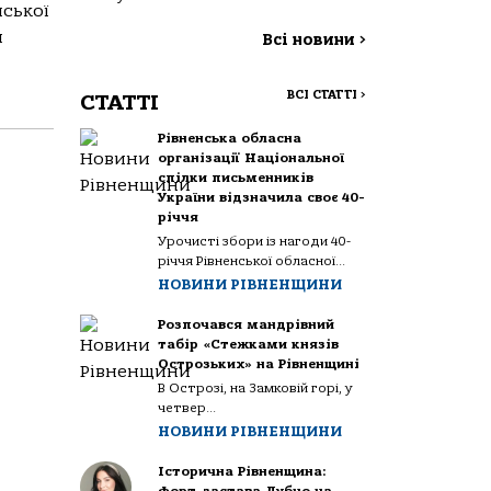
нської
и
Всі новини
>
ВСІ СТАТТІ
>
СТАТТІ
Рівненська обласна
організації Національної
спілки письменників
України відзначила своє 40-
річчя
Урочисті збори із нагоди 40-
річчя Рівненської обласної...
НОВИНИ РІВНЕНЩИНИ
Розпочався мандрівний
табір «Стежками князів
Острозьких» на Рівненщині
В Острозі, на Замковій горі, у
четвер...
НОВИНИ РІВНЕНЩИНИ
Історична Рівненщина: