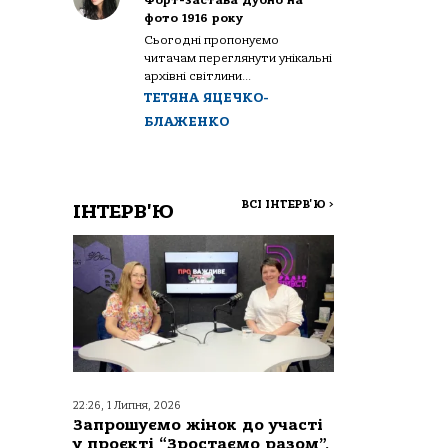
Форт-застава Дубно на
фото 1916 року
Сьогодні пропонуємо
читачам переглянути унікальні
архівні світлини...
ТЕТЯНА ЯЦЕЧКО-
БЛАЖЕНКО
ВСІ ІНТЕРВ'Ю
>
ІНТЕРВ'Ю
22:26, 1 Липня, 2026
Запрошуємо жінок до участі
у проєкті “Зростаємо разом”,