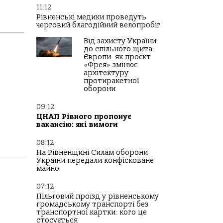
11:12
Рівненські медики проведуть
черговий благодійний велопробіг
Від захисту України
до спільного щита
Європи: як проєкт
«Фрея» змінює
архітектуру
протиракетної
оборони
09:12
ЦНАП Рівного пропонує
вакансію: які вимоги
08:12
На Рівненщині Силам оборони
України передали конфісковане
майно
07:12
Пільговий проїзд у рівненському
громадському транспорті без
транспортної картки: кого це
стосується