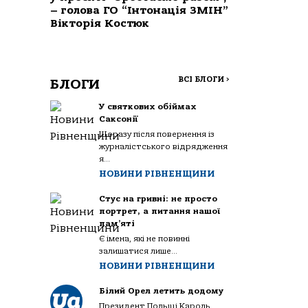
– голова ГО “Інтонація ЗМІН”
Вікторія Костюк
ВСІ БЛОГИ
>
БЛОГИ
У святкових обіймах
Саксонії
Щоразу після повернення із
журналістського відрядження
я...
НОВИНИ РІВНЕНЩИНИ
Стус на гривні: не просто
портрет, а питання нашої
пам’яті
Є імена, які не повинні
залишатися лише...
НОВИНИ РІВНЕНЩИНИ
Білий Орел летить додому
Президент Польщі Кароль