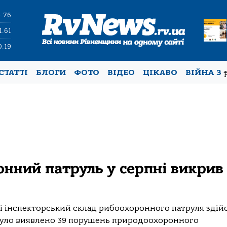
4.76
1.61
0.19
СТАТТІ
БЛОГИ
ФОТО
ВІДЕО
ЦІКАВО
ВІЙНА З
нний патруль у серпні викрив
сті інспекторський склад рибоохоронного патруля здій
 було виявлено 39 порушень природоохоронного