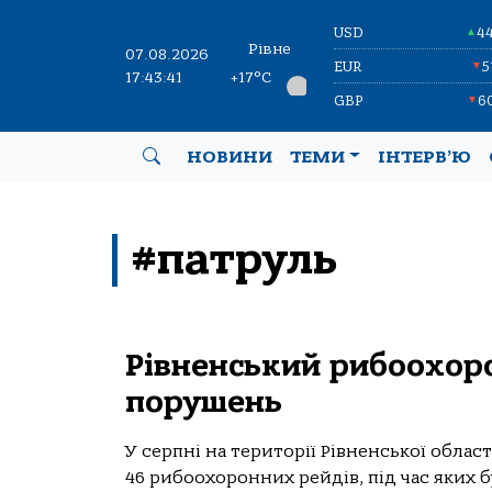
USD
4
▲
Рівне
07.08.2026
EUR
5
▼
17:43:41
+17°C
GBP
6
▼
НОВИНИ
ТЕМИ
ІНТЕРВ’Ю
#патруль
Рівненський рибоохоро
порушень
У серпні на території Рівненської обла
46 рибоохоронних рейдів, під час яких