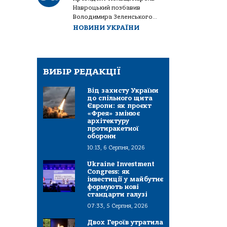
Навроцький позбавив
Володимира Зеленського...
НОВИНИ УКРАЇНИ
ВИБІР РЕДАКЦІЇ
Від захисту України
до спільного щита
Європи: як проєкт
«Фрея» змінює
архітектуру
протиракетної
оборони
10:13, 6 Серпня, 2026
Ukraine Investment
Congress: як
інвестиції у майбутнє
формують нові
стандарти галузі
07:33, 5 Серпня, 2026
Двох Героїв утратила