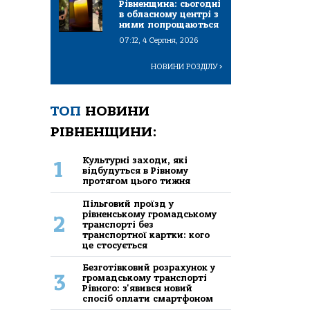
Рівненщина: сьогодні
в обласному центрі з
ними попрощаються
07:12, 4 Серпня, 2026
НОВИНИ РОЗДІЛУ
>
ТОП
НОВИНИ
РІВНЕНЩИНИ:
Культурні заходи, які
1
відбудуться в Рівному
протягом цього тижня
Пільговий проїзд у
рівненському громадському
2
транспорті без
транспортної картки: кого
це стосується
Безготівковий розрахунок у
3
громадському транспорті
Рівного: з'явився новий
спосіб оплати смартфоном