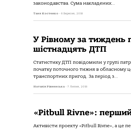
законодавства. Сума накладених...
Таня Костенко
-
6 Вересня, 2018
У Рівному за тиждень 
шістнадцять ДТП
Статистику ДТП повідомили у групі патру
початку поточного тижня в обласному ц
транспортних пригод. За період з...
Наталія Рівненська
-
7 Липня, 2018
«Pitbull Rivne»: перши
Активісти проекту «Pitbull Rivne», а це