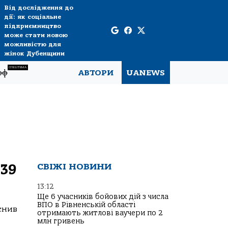
Від дослідження до
дії: як соціальне
підприємництво
може стати новою
можливістю для
жінок Дубенщини
СПЕЦТЕМА
рф
АВТОРИ
UANEWS
 39
СВІЖІ НОВИНИ
13:12
Ще 6 учасників бойових дій з числа
ВПО в Рівненській області
снив
отримають житлові ваучери по 2
млн гривень