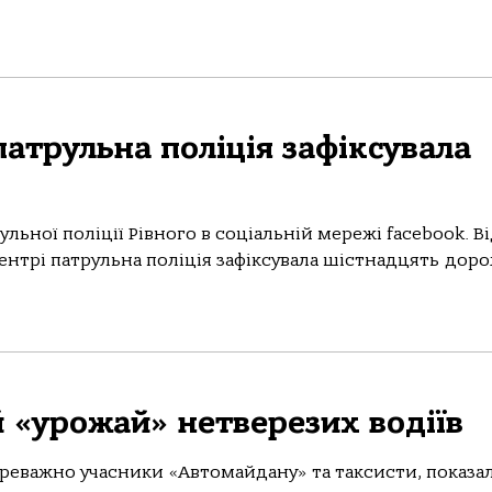
патрульна поліція зафіксувала
льної поліції Рівного в соціальній мережі facebook. В
ентрі патрульна поліція зафіксувала шістнадцять дор
й «урожай» нетверезих водіїв
 переважно учасники «Автомайдану» та таксисти, показа