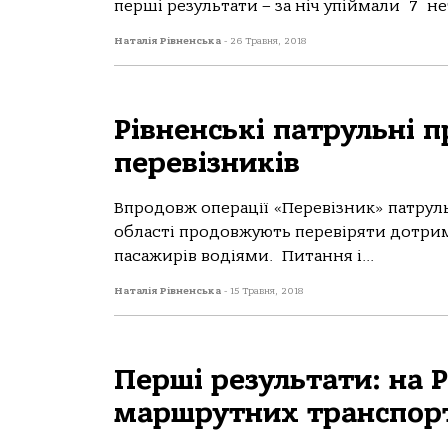
перші результати – за ніч упіймали 7 не
Наталія Рівненська
-
26 Травня, 2018
Рівненські патрульні 
перевізників
Впродовж операції «Перевізник» патруль
області продовжують перевіряти дотри
пасажирів водіями. Питання і...
Наталія Рівненська
-
15 Травня, 2018
Перші результати: на 
маршрутних транспортн