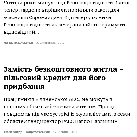
Чотири роки минуло від Революції гідності. І лиш
тепер нардепи вирішили прийняли закон для
учасників Євромайдану. Відтепер учасники
Революції гідності як ветерани війни отримують
відповідний...
Людмила Марчук
-
19 Листопада, 2017
Замість безкоштовного житла –
пільговий кредит для його
придбання
Працівників «Рівненської АЕС» не можуть в
повному обсязі забезпечити житлом. Про це
повідомив під час зустрічі із журналістами із семи
областей гендиректор РАЕС Павло Павлишин...
Олександр Войцеховський
-
22 Жовтня, 2017