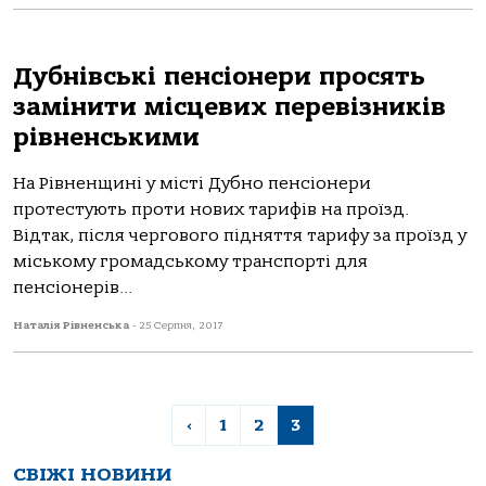
Дубнівські пенсіонери просять
замінити місцевих перевізників
рівненськими
На Рівненщині у місті Дубно пенсіонери
протестують проти нових тарифів на проїзд.
Відтак, після чергового підняття тарифу за проїзд у
міському громадському транспорті для
пенсіонерів...
Наталія Рівненська
-
25 Серпня, 2017
‹
1
2
3
СВІЖІ НОВИНИ