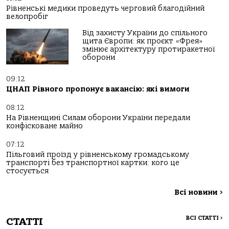
Рівненські медики проведуть черговий благодійний
велопробіг
Від захисту України до спільного
щита Європи: як проєкт «Фрея»
змінює архітектуру протиракетної
оборони
09:12
ЦНАП Рівного пропонує вакансію: які вимоги
08:12
На Рівненщині Силам оборони України передали
конфісковане майно
07:12
Пільговий проїзд у рівненському громадському
транспорті без транспортної картки: кого це
стосується
Всі новини
>
ВСІ СТАТТІ
>
СТАТТІ