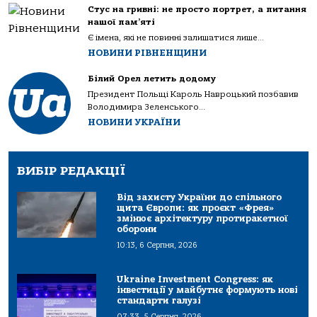
Стус на гривні: не просто портрет, а питання
нашої пам’яті
Є імена, які не повинні залишатися лише...
НОВИНИ РІВНЕНЩИНИ
Білий Орел летить додому
Президент Польщі Кароль Навроцький позбавив
Володимира Зеленського...
НОВИНИ УКРАЇНИ
ВИБІР РЕДАКЦІЇ
Від захисту України до спільного
щита Європи: як проєкт «Фрея»
змінює архітектуру протиракетної
оборони
10:13, 6 Серпня, 2026
Ukraine Investment Congress: як
інвестиції у майбутнє формують нові
стандарти галузі
07:33, 5 Серпня, 2026