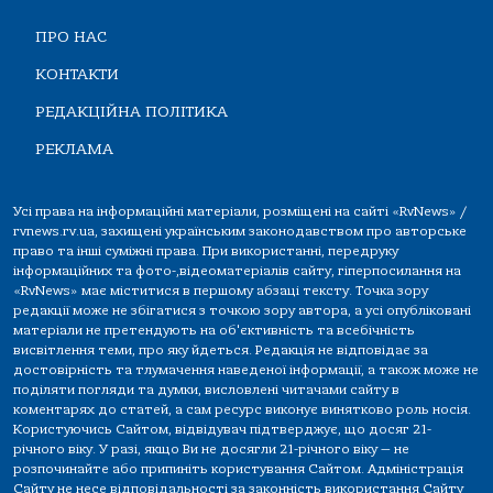
ПРО НАС
КОНТАКТИ
РЕДАКЦІЙНА ПОЛІТИКА
РЕКЛАМА
Усі права на інформаційні матеріали, розміщені на сайті «RvNews» /
rvnews.rv.ua, захищені українським законодавством про авторське
право та інші суміжні права. При використанні, передруку
інформаційних та фото-,відеоматеріалів сайту, гіперпосилання на
«RvNews» має міститися в першому абзаці тексту. Точка зору
редакції може не збігатися з точкою зору автора, а усі опубліковані
матеріали не претендують на об'єктивність та всебічність
висвітлення теми, про яку йдеться. Редакція не відповідає за
достовірність та тлумачення наведеної інформації, а також може не
поділяти погляди та думки, висловлені читачами сайту в
коментарях до статей, а сам ресурс виконує винятково роль носія.
Користуючись Сайтом, відвідувач підтверджує, що досяг 21-
річного віку. У разі, якщо Ви не досягли 21-річного віку — не
розпочинайте або припиніть користування Сайтом. Адміністрація
Сайту не несе відповідальності за законність використання Сайту