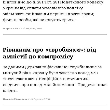
Відповідно до п. 281.1 ст. 281 Податкового кодексу
України від сплати земельного податку
звільняються: інваліди першої і другої групи;
фізичні особи, які виховують трьох і...
Марта Білик
-
24 Березня, 2018
Рівнянам про «євробляхи»: від
амністії до компромісу
За даними Державної фіскальної служби лише за
минулий рік в Україну було завезено понад 958
тисяч таких авто. Неофіційна ж статистика
свідчить про понад мільйон машин. Представники
влади...
Наталія Рівненська
-
9 Березня, 2018