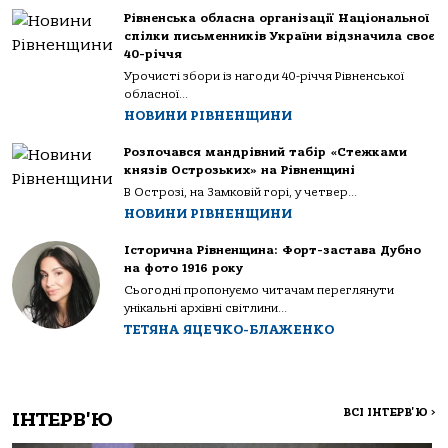
Рівненська обласна організації Національної
спілки письменників України відзначила своє
40-річчя
Урочисті збори із нагоди 40-річчя Рівненської
обласної...
НОВИНИ РІВНЕНЩИНИ
Розпочався мандрівний табір «Стежками
князів Острозьких» на Рівненщині
В Острозі, на Замковій горі, у четвер...
НОВИНИ РІВНЕНЩИНИ
Історична Рівненщина: Форт-застава Дубно
на фото 1916 року
Сьогодні пропонуємо читачам переглянути
унікальні архівні світлини...
ТЕТЯНА ЯЦЕЧКО-БЛАЖЕНКО
ВСІ ІНТЕРВ'Ю
>
ІНТЕРВ'Ю