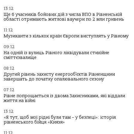
13:12
Ще 6 учасників бойових дій з числа ВПО в Рівненській
області отримають житлові ваучери по 2 млн гривень
11:12
Музиканти з кількох країн Європи виступлять у Рівному
09:12
На одній із вулиць Рівного ліквідували стихійне
сміттєзвалище
08:12
Другий рівень захисту енергооб’єктів Рівненщини
завершать до початку опалювального сезону
07:12
Рівне попрощається із двома Захисниками, які віддали
життя на війні
13:12
«Я тут, щоб мої рідні були там – у безпеці»: історія
рівненського бійця «Князя»
11:12