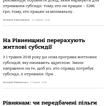
рекомендує порівняти дохід, який нарахують для
отримання субсидії: тому, хто не працює – 5286
грн; тому, хто працює за мінімальну...
Новини Рівненщини
-
21 Серпня, 2018
На Рівненщині перерахують
житлові субсидії
З 1 травня 2018 року діє нова програма житлових
субсидій, яку називають адресною. Зміни
направлені на те, щоб усі, хто справді потребує
субсидії, її отримали. При...
Наталія Рівненська
-
5 Травня, 2018
Рівнянам: чи передбачені пільги