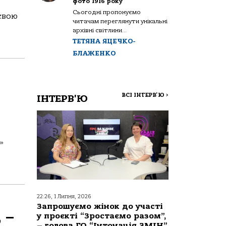
фото 1916 року
Сьогодні пропонуємо
 свою
читачам переглянути унікальні
архівні світлини...
ТЕТЯНА ЯЦЕЧКО-
БЛАЖЕНКО
ВСІ ІНТЕРВ'Ю
>
ІНТЕРВ'Ю
»
22:26, 1 Липня, 2026
Запрошуємо жінок до участі
 –
у проєкті “Зростаємо разом”,
– голова ГО “Інтонація ЗМІН”