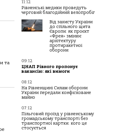
11:12
Рівненські медики проведуть
черговий благодійний велопробіг
Від захисту України
до спільного щита
Європи: як проєкт
«Фрея» змінює
архітектуру
протиракетної
оборони
09:12
и та
ЦНАП Рівного пропонує
вакансію: які вимоги
08:12
На Рівненщині Силам оборони
України передали конфісковане
майно
07:12
Пільговий проїзд у рівненському
громадському транспорті без
транспортної картки: кого це
стосується
ре