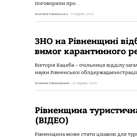
поговорили про...
Наталія Рівненська
-
11 Серпня, 2020
ЗНО на Рівненщині від
вимог карантинного р
Вікторія Кацеба – очільниця відділу заг
науки Рівненської облдержадміністрації 
Новини Рівненщини
-
22 Червня, 2020
Рівненщина туристична
(ВІДЕО)
Рівненщина може стати цікавою для тури