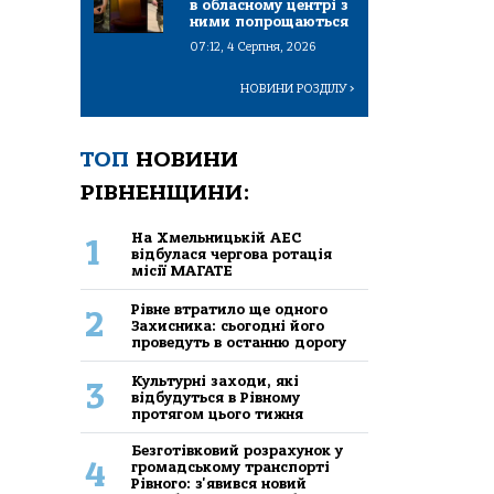
в обласному центрі з
ними попрощаються
07:12, 4 Серпня, 2026
НОВИНИ РОЗДІЛУ
>
ТОП
НОВИНИ
РІВНЕНЩИНИ:
На Хмельницькій АЕС
1
відбулася чергова ротація
місії МАГАТЕ
Рівне втратило ще одного
2
Захисника: сьогодні його
проведуть в останню дорогу
Культурні заходи, які
3
відбудуться в Рівному
протягом цього тижня
Безготівковий розрахунок у
4
громадському транспорті
Рівного: з'явився новий