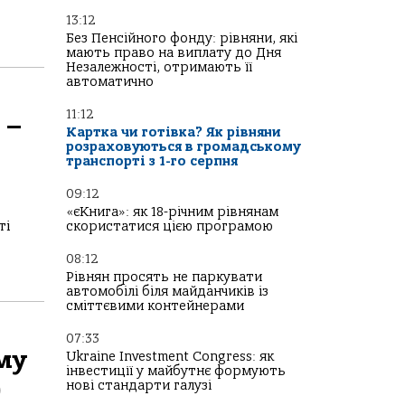
13:12
Без Пенсійного фонду: рівняни, які
мають право на виплату до Дня
Незалежності, отримають її
автоматично
11:12
 –
Картка чи готівка? Як рівняни
розраховуються в громадському
транспорті з 1-го серпня
09:12
«єКнига»: як 18-річним рівнянам
ті
скористатися цією програмою
08:12
Рівнян просять не паркувати
автомобілі біля майданчиків із
сміттєвими контейнерами
07:33
му
Ukraine Investment Congress: як
інвестиції у майбутнє формують
)
нові стандарти галузі