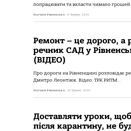
попрацювати та вкласти чимало грошей. 
Наталія Рівненська
-
8 Червня, 2020
Ремонт – це дорого, а 
речник САД у Рівненсь
(ВІДЕО)
Про дороги на Рівненщині розповідає ре
Дмитро Леонтіюк. Відео: ТРК РИТМ...
Наталія Рівненська
-
25 Травня, 2020
Доставляти уроки, що
після карантину, не бу