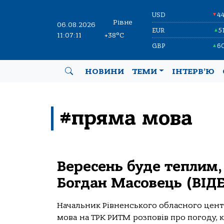
USD
4
▼
Рівне
06.08.2026
EUR
5
▲
11:07:11
+38°C
GBP
6
▲
НОВИНИ
ТЕМИ
ІНТЕРВ’Ю
#пряма мова
Вересень буде теплим, 
Богдан Масовець (ВІД
Начальник Рівненського обласного цент
мова на ТРК РИТМ розповів про погоду, к