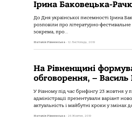
Ірина Баковецька-Рачк
До Дня української писемності Ірина Бак
розповіли про літературно-фестивальне
зокрема, про...
Наталія Рівненська
-
12 Листопада, 2019
На Рівненщині формува
обговорення, – Василь 
У Рівному під час брифінгу 23 жовтня у
адміністрації презентували варіант нов
актуальність і майбутні кроки у змінах до
Наталія Рівненська
-
26 Жовтня, 2019