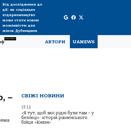
Від дослідження до
дії: як соціальне
підприємництво
може стати новою
можливістю для
жінок Дубенщини
СПЕЦТЕМА
рф
АВТОРИ
UANEWS
, –
СВІЖІ НОВИНИ
13:12
«Я тут, щоб мої рідні були там – у
безпеці»: історія рівненського
ряма
бійця «Князя»