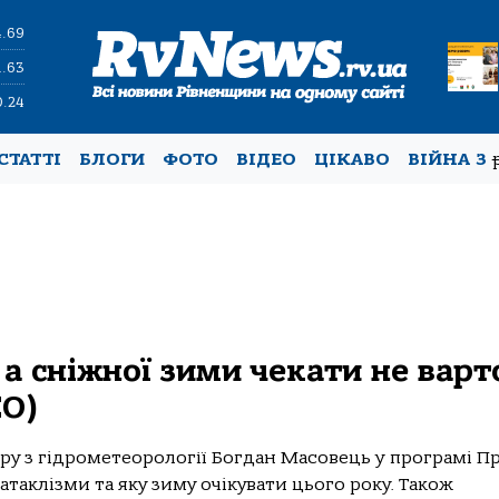
4.69
1.63
0.24
СТАТТІ
БЛОГИ
ФОТО
ВІДЕО
ЦІКАВО
ВІЙНА З
а сніжної зими чекати не варто
ЕО)
ру з гідрометеорології Богдан Масовець у програмі П
атаклізми та яку зиму очікувати цього року. Також