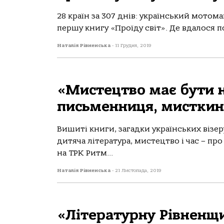
28 країн за 307 днів: український мото
першу книгу «Проїду світ». Де вдалося 
Наталія Рівненська
-
11 Грудня, 2019
«Мистецтво має бути н
письменниця, мисткин
Вишиті книги, загадки українських візе
дитяча література, мистецтво і час – пр
на ТРК Ритм...
Наталія Рівненська
-
21 Листопада, 2019
«Літературну Рівненщи