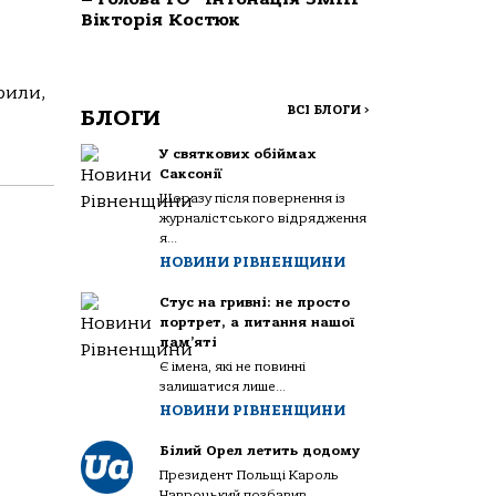
Вікторія Костюк
рили,
ВСІ БЛОГИ
>
БЛОГИ
У святкових обіймах
Саксонії
Щоразу після повернення із
журналістського відрядження
я...
НОВИНИ РІВНЕНЩИНИ
Стус на гривні: не просто
портрет, а питання нашої
пам’яті
Є імена, які не повинні
залишатися лише...
НОВИНИ РІВНЕНЩИНИ
Білий Орел летить додому
Президент Польщі Кароль
Навроцький позбавив