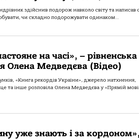
мандрівник здійснив подорож навколо світу та написав
побувати, чи складно подорожувати одинаком...
астояне на часі», – рівненська
я Олена Медведєва (Відео)
рунків, «Книга рекордів України», джерело натхнення,
о це та інше розповіла Олена Медведєва у «Прямій мові
ну уже знають і за кордоном»,