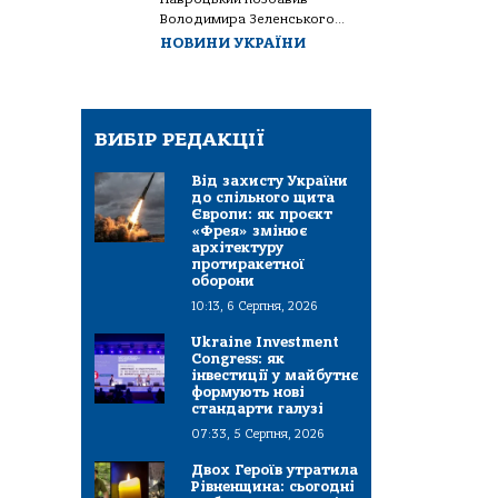
Володимира Зеленського...
НОВИНИ УКРАЇНИ
ВИБІР РЕДАКЦІЇ
Від захисту України
до спільного щита
Європи: як проєкт
«Фрея» змінює
архітектуру
протиракетної
оборони
10:13, 6 Серпня, 2026
Ukraine Investment
Congress: як
інвестиції у майбутнє
формують нові
стандарти галузі
07:33, 5 Серпня, 2026
Двох Героїв утратила
Рівненщина: сьогодні