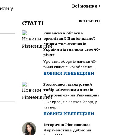
Всі новини
>
рили у
ВСІ СТАТТІ
>
СТАТТІ
Рівненська обласна
організації Національної
спілки письменників
України відзначила своє 40-
річчя
Урочисті збори із нагоди 40-
річчя Рівненської обласної...
НОВИНИ РІВНЕНЩИНИ
Розпочався мандрівний
табір «Стежками князів
Острозьких» на Рівненщині
В Острозі, на Замковій горі, у
четвер...
НОВИНИ РІВНЕНЩИНИ
Історична Рівненщина:
Форт-застава Дубно на