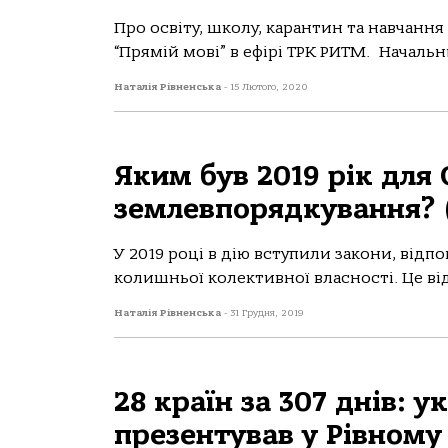
Про освіту, школу, карантин та навчання
“Прямій мові” в ефірі ТРК РИТМ. Начальни
Наталія Рівненська
-
15 Лютого, 2020
Яким був 2019 рік для
землевпорядкування? 
У 2019 році в дію вступили закони, від
колишньої колективної власності. Це від
Наталія Рівненська
-
31 Грудня, 2019
28 країн за 307 днів:
презентував у Рівному