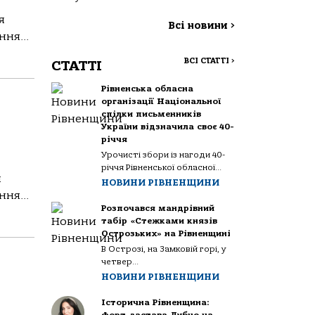
я
Всі новини
>
ня...
ВСІ СТАТТІ
>
СТАТТІ
Рівненська обласна
організації Національної
спілки письменників
України відзначила своє 40-
річчя
Урочисті збори із нагоди 40-
річчя Рівненської обласної...
я
НОВИНИ РІВНЕНЩИНИ
ня...
Розпочався мандрівний
табір «Стежками князів
Острозьких» на Рівненщині
В Острозі, на Замковій горі, у
четвер...
НОВИНИ РІВНЕНЩИНИ
Історична Рівненщина: