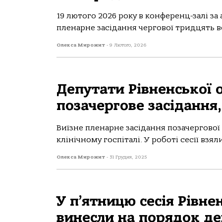
19 лютого 2026 року в конференц-залі за
пленарне засідання чергової тридцять во
Олекса Мирожит
-
9 Лютого, 2026
Депутати Рівненської о
позачергове засідання,
Виїзне пленарне засідання позачергової
клінічному госпіталі. У роботі сесії взяли
Олекса Мирожит
-
31 Грудня, 2025
У п’ятницю сесія Рівне
винесли на порядок д