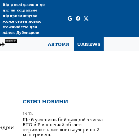
Від дослідження до
дії: як соціальне
підприємництво
може стати новою
можливістю для
жінок Дубенщини
СПЕЦТЕМА
рф
АВТОРИ
UANEWS
СВІЖІ НОВИНИ
13:12
Ще 6 учасників бойових дій з числа
ВПО в Рівненській області
Андрій
отримають житлові ваучери по 2
.
млн гривень