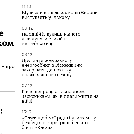
11:12
Музиканти з кількох країн Європи
виступлять у Рівному
09:12
е
На одній із вулиць Рівного
ліквідували стихійне
дком
сміттєзвалище
08:12
Другий рівень захисту
енергооб’єктів Рівненщини
 – про
завершать до початку
опалювального сезону
07:12
Рівне попрощається із двома
Захисниками, які віддали життя на
війні
:
13:12
«Я тут, щоб мої рідні були там – у
безпеці»: історія рівненського
бійця «Князя»