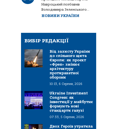
Навроцький позбавив
Володимира Зеленського...
НОВИНИ УКРАЇНИ
ВИБІР РЕДАКЦІЇ
Від захисту України
до спільного щита
Європи: як проєкт
«Фрея» змінює
архітектуру
протиракетної
оборони
10:13, 6 Серпня, 2026
Ukraine Investment
Congress: як
інвестиції у майбутнє
формують нові
стандарти галузі
07:33, 5 Серпня, 2026
Двох Героїв утратила