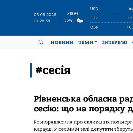
USD
4
Рівне
08.08.2026
EUR
5
▼
10:28:58
+22°C
GBP
6
▼
НОВИНИ
ТЕМИ
ІНТЕРВ’Ю
#сесія
Рівненська обласна ра
сесію: що на порядку 
Розпорядження про скликання позачерго
Карауш. У сесійній залі депутати зберуть