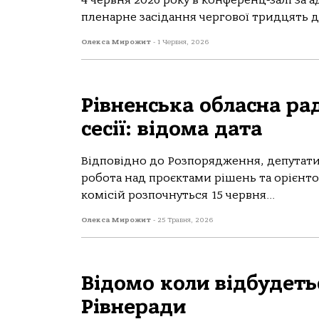
4 червня 2026 року в конференц-залі за 
пленарне засідання чергової тридцять де
Олекса Мирожит
-
1 Червня, 2026
Рівненська обласна рад
сесії: відома дата
Відповідно до Розпорядження, депутати 
робота над проєктами рішень та орієнт
комісій розпочнуться 15 червня...
Олекса Мирожит
-
25 Травня, 2026
Відомо коли відбудетьс
Рівнеради