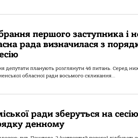
обрання першого заступника і н
ласна рада визначилася з поря
есію
вня депутати планують розглянути 46 питань. Серед них
енської обласної ради восьмого скликання...
іської ради зберуться на сесію
орядку денному