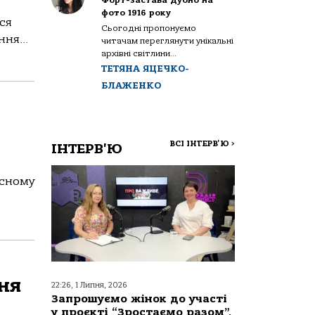
Форт-застава Дубно на
фото 1916 року
ься
Сьогодні пропонуємо
ня...
читачам переглянути унікальні
архівні світлини...
ТЕТЯНА ЯЦЕЧКО-
БЛАЖЕНКО
ВСІ ІНТЕРВ'Ю
>
ІНТЕРВ'Ю
асному
ння
22:26, 1 Липня, 2026
Запрошуємо жінок до участі
у проєкті “Зростаємо разом”,