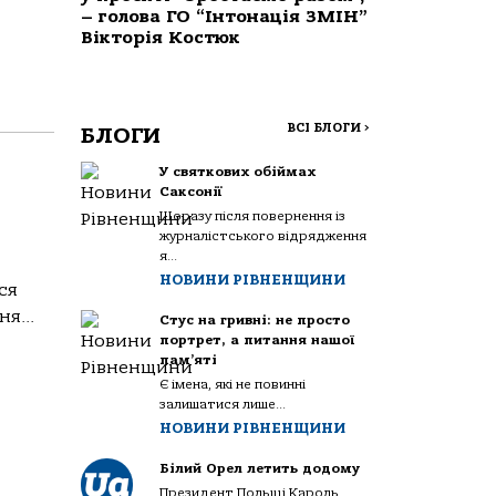
– голова ГО “Інтонація ЗМІН”
Вікторія Костюк
ВСІ БЛОГИ
>
БЛОГИ
У святкових обіймах
Саксонії
Щоразу після повернення із
журналістського відрядження
я...
НОВИНИ РІВНЕНЩИНИ
ся
я...
Стус на гривні: не просто
портрет, а питання нашої
пам’яті
Є імена, які не повинні
залишатися лише...
НОВИНИ РІВНЕНЩИНИ
Білий Орел летить додому
Президент Польщі Кароль