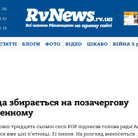
4.76
1.61
0.19
СТАТТІ
БЛОГИ
ФОТО
ВІДЕО
ЦІКАВО
ВІЙНА З
да збирається на позачергову
денному
вої тридцять сьомої сесії РОР підписав голова ради 
ся вже цієї п’ятниці, 31 липня. На розгляд виноситься..