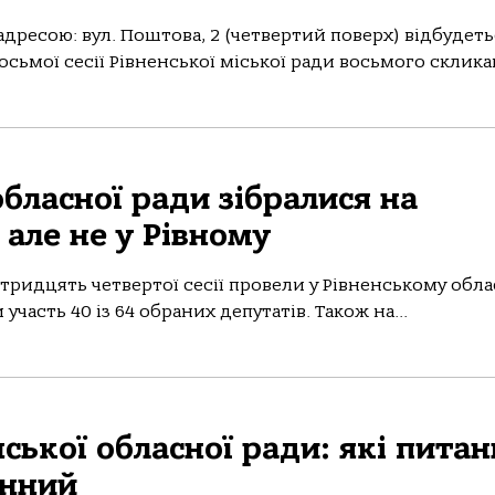
 адресою: вул. Поштова, 2 (четвертий поверх) відбудет
сьмої сесії Рівненської міської ради восьмого скликан
бласної ради зібралися на
 але не у Рівному
 тридцять четвертої сесії провели у Рівненському обл
 участь 40 із 64 обраних депутатів. Також на...
нської обласної ради: які пита
енний