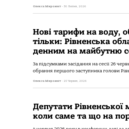
Олекса Мирожит
-
30 Липня, 2026
Нові тарифи на воду, 
тільки: Рівненська об
денним на майбутню с
За підсумками засідання на сесії 26 чер
обрання першого заступника голови Рівн
Олекса Мирожит
-
25 Червня, 2026
Депутати Рівненської м
коли саме та що на п