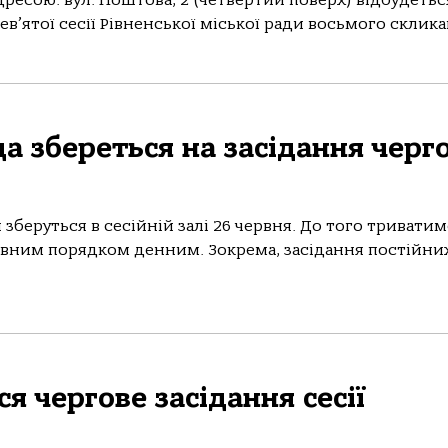
адресою: вул. Поштова, 2 (четвертий поверх) відбудетьс
в’ятої сесії Рівненської міської ради восьмого скликан
а збереться на засідання черг
зберуться в сесійній залі 26 червня. До того триватим
овним порядком денним. Зокрема, засідання постійни
я чергове засідання сесії