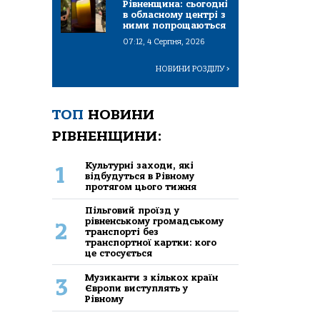
Рівненщина: сьогодні
в обласному центрі з
ними попрощаються
07:12, 4 Серпня, 2026
НОВИНИ РОЗДІЛУ
>
ТОП
НОВИНИ
РІВНЕНЩИНИ:
Культурні заходи, які
1
відбудуться в Рівному
протягом цього тижня
Пільговий проїзд у
рівненському громадському
2
транспорті без
транспортної картки: кого
це стосується
Музиканти з кількох країн
3
Європи виступлять у
Рівному