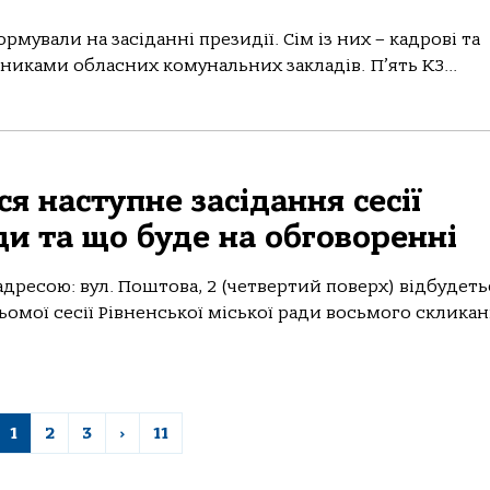
мували на засіданні президії. Сім із них – кадрові та
никами обласних комунальних закладів. П’ять КЗ...
я наступне засідання сесії
ди та що буде на обговоренні
 адресою: вул. Поштова, 2 (четвертий поверх) відбудеть
омої сесії Рівненської міської ради восьмого скликанн
1
2
3
›
11