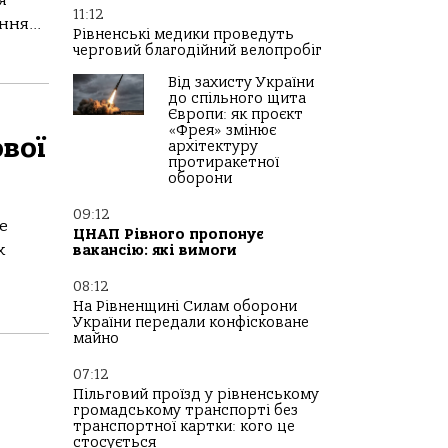
я
11:12
ня...
Рівненські медики проведуть
черговий благодійний велопробіг
Від захисту України
до спільного щита
Європи: як проєкт
«Фрея» змінює
ової
архітектуру
протиракетної
оборони
09:12
е
ЦНАП Рівного пропонує
х
вакансію: які вимоги
08:12
На Рівненщині Силам оборони
України передали конфісковане
майно
07:12
Пільговий проїзд у рівненському
громадському транспорті без
транспортної картки: кого це
стосується