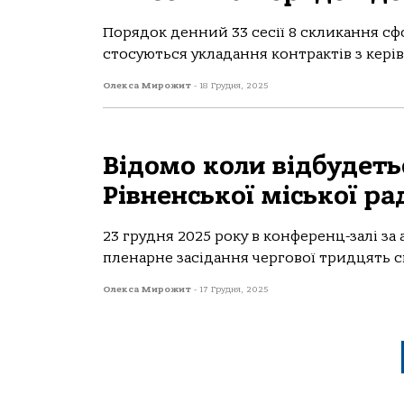
Порядок денний 33 сесії 8 скликання сфор
стосуються укладання контрактів з керів
Олекса Мирожит
-
18 Грудня, 2025
Відомо коли відбудетьс
Рівненської міської ра
23 грудня 2025 року в конференц-залі за
пленарне засідання чергової тридцять сь
Олекса Мирожит
-
17 Грудня, 2025