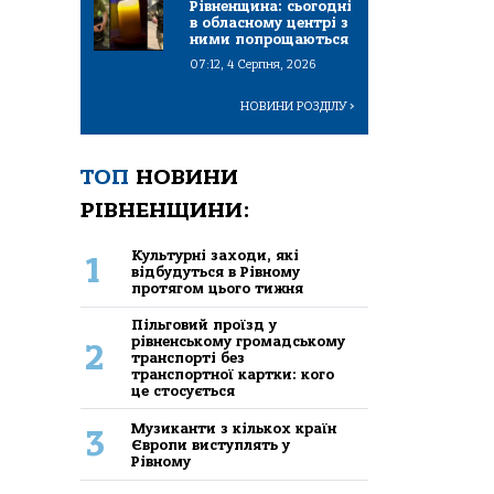
Рівненщина: сьогодні
в обласному центрі з
ними попрощаються
07:12, 4 Серпня, 2026
НОВИНИ РОЗДІЛУ
>
ТОП
НОВИНИ
РІВНЕНЩИНИ:
Культурні заходи, які
1
відбудуться в Рівному
протягом цього тижня
Пільговий проїзд у
рівненському громадському
2
транспорті без
транспортної картки: кого
це стосується
Музиканти з кількох країн
3
Європи виступлять у
Рівному