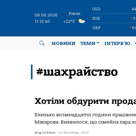
USD
4
Рівне
08.08.2026
EUR
5
▼
11:15:40
+22°C
GBP
6
▼
НОВИНИ
ТЕМИ
ІНТЕРВ’Ю
#шахрайство
Хотіли обдурити прода
Близько вісімнадцятої години працівник
Макарова. Виявилося, що сімейна пара хо
Марта Білик
-
20 Листопада, 2003