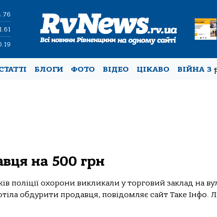
4.76
1.61
0.19
СТАТТІ
БЛОГИ
ФОТО
ВІДЕО
ЦІКАВО
ВІЙНА З
вця на 500 грн
ів поліції охорони викликали у торговий заклад на ву
тіла обдурити продавця, повідомляє сайт Таке Інфо. Л