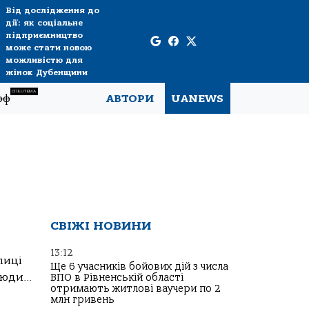
Від дослідження до
дії: як соціальне
підприємництво
може стати новою
можливістю для
жінок Дубенщини
СПЕЦТЕМА
рф
АВТОРИ
UANEWS
СВІЖІ НОВИНИ
13:12
лиці
Ще 6 учасників бойових дій з числа
юди...
ВПО в Рівненській області
отримають житлові ваучери по 2
млн гривень