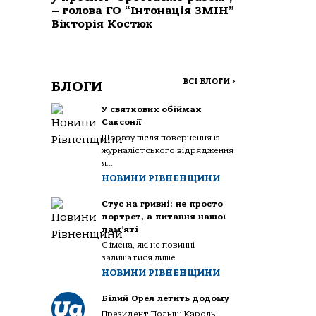
– голова ГО “Інтонація ЗМІН”
Вікторія Костюк
ВСІ БЛОГИ
>
БЛОГИ
У святкових обіймах
Саксонії
Щоразу після повернення із
журналістського відрядження
я...
НОВИНИ РІВНЕНЩИНИ
Стус на гривні: не просто
портрет, а питання нашої
пам’яті
Є імена, які не повинні
залишатися лише...
НОВИНИ РІВНЕНЩИНИ
Білий Орел летить додому
Президент Польщі Кароль