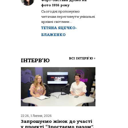
Форт-застава Дубно на
фото 1916 року
Сьогодні пропонуємо
читачам переглянути унікальні
архівні світлини...
ТЕТЯНА ЯЦЕЧКО-
БЛАЖЕНКО
ВСІ ІНТЕРВ'Ю
>
ІНТЕРВ'Ю
22:26, 1 Липня, 2026
Запрошуємо жінок до участі
у проєкті “Зростаємо разом”,