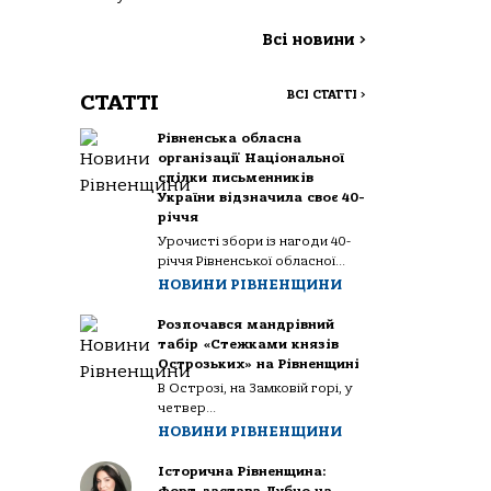
Всі новини
>
ВСІ СТАТТІ
>
СТАТТІ
Рівненська обласна
організації Національної
спілки письменників
України відзначила своє 40-
річчя
Урочисті збори із нагоди 40-
річчя Рівненської обласної...
НОВИНИ РІВНЕНЩИНИ
Розпочався мандрівний
табір «Стежками князів
Острозьких» на Рівненщині
В Острозі, на Замковій горі, у
четвер...
НОВИНИ РІВНЕНЩИНИ
Історична Рівненщина: