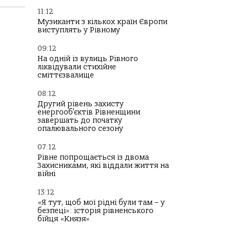
11:12
Музиканти з кількох країн Європи
виступлять у Рівному
09:12
На одній із вулиць Рівного
ліквідували стихійне
сміттєзвалище
08:12
Другий рівень захисту
енергооб’єктів Рівненщини
завершать до початку
опалювального сезону
07:12
Рівне попрощається із двома
Захисниками, які віддали життя на
війні
13:12
«Я тут, щоб мої рідні були там – у
безпеці»: історія рівненського
бійця «Князя»