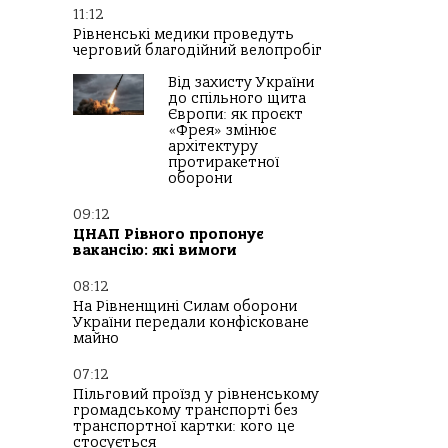
11:12
Рівненські медики проведуть
черговий благодійний велопробіг
Від захисту України
до спільного щита
Європи: як проєкт
«Фрея» змінює
архітектуру
протиракетної
оборони
09:12
ЦНАП Рівного пропонує
вакансію: які вимоги
08:12
На Рівненщині Силам оборони
України передали конфісковане
майно
07:12
Пільговий проїзд у рівненському
громадському транспорті без
транспортної картки: кого це
стосується