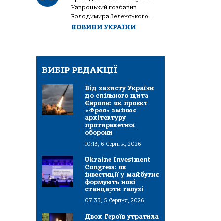
Навроцький позбавив
Володимира Зеленського...
НОВИНИ УКРАЇНИ
ВИБІР РЕДАКЦІЇ
Від захисту України
до спільного щита
Європи: як проєкт
«Фрея» змінює
архітектуру
протиракетної
оборони
10:13, 6 Серпня, 2026
Ukraine Investment
Congress: як
інвестиції у майбутнє
формують нові
стандарти галузі
07:33, 5 Серпня, 2026
Двох Героїв утратила