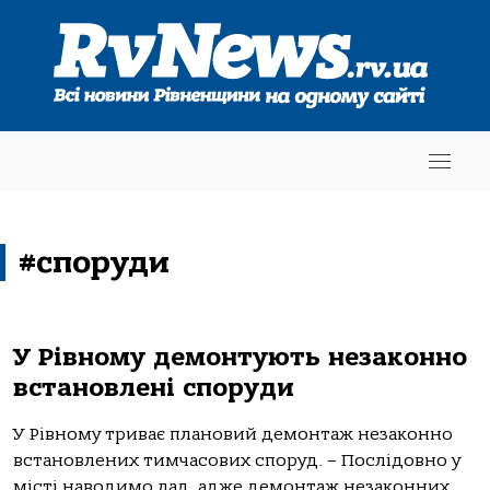
#споруди
У Рівному демонтують незаконно
встановлені споруди
У Рівному триває плановий демонтаж незаконно
встановлених тимчасових споруд. – Послідовно у
місті наводимо лад, адже демонтаж незаконних