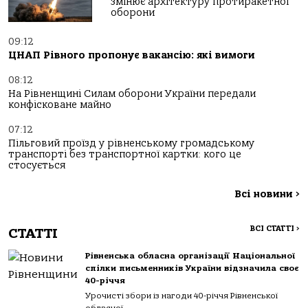
змінює архітектуру протиракетної
оборони
09:12
ЦНАП Рівного пропонує вакансію: які вимоги
08:12
На Рівненщині Силам оборони України передали
конфісковане майно
07:12
Пільговий проїзд у рівненському громадському
транспорті без транспортної картки: кого це
стосується
Всі новини
>
ВСІ СТАТТІ
>
СТАТТІ
Рівненська обласна організації Національної
спілки письменників України відзначила своє
40-річчя
Урочисті збори із нагоди 40-річчя Рівненської