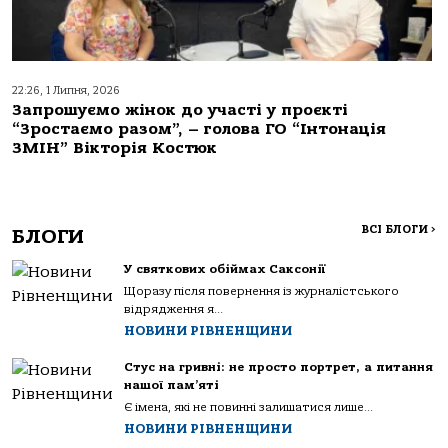
22:26, 1 Липня, 2026
Запрошуємо жінок до участі у проєкті
“Зростаємо разом”, – голова ГО “Інтонація
ЗМІН” Вікторія Костюк
ВСІ БЛОГИ
>
БЛОГИ
У святкових обіймах Саксонії
Щоразу після повернення із журналістського
відрядження я...
НОВИНИ РІВНЕНЩИНИ
Стус на гривні: не просто портрет, а питання
нашої пам’яті
Є імена, які не повинні залишатися лише...
НОВИНИ РІВНЕНЩИНИ