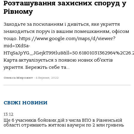
Розташування захисних споруд у
Рівному
Заходьте за посиланням і дивіться, яке укриття
знаходиться поруч із вашим помешканням, офісом
тощо. https://www.google.com/maps/d/viewer?
mid=1XdSa-
HTqSaJpYG_JGejkT99tlu8&ll=50.61801031362964%2C26.
Карта актуалізується з появою нових об’єктів
укриття. Бережіть себе та...
Олекса Мирожит
-
4 Березня, 2022
СВІЖІ НОВИНИ
13:12
Ще 6 учасників бойових дій з числа ВПО в Рівненській
області отримають житлові ваучери по 2 млн гривень