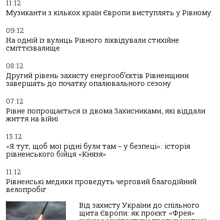
11:12
Музиканти з кількох країн Європи виступлять у Рівному
09:12
На одній із вулиць Рівного ліквідували стихійне
сміттєзвалище
08:12
Другий рівень захисту енергооб’єктів Рівненщини
завершать до початку опалювального сезону
07:12
Рівне попрощається із двома Захисниками, які віддали
життя на війні
13:12
«Я тут, щоб мої рідні були там – у безпеці»: історія
рівненського бійця «Князя»
11:12
Рівненські медики проведуть черговий благодійний
велопробіг
Від захисту України до спільного
щита Європи: як проєкт «Фрея»