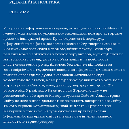
РЕДАКЦІЙНА ПОЛІТИКА
РЕКЛАМА
Усі права на інформаційні матеріали, розміщені на сайті «RvNews» /
rvnews.rv.ua, захищені українським законодавством про авторське
право та інші суміжні права. При використанні, передруку
інформаційних та фото-,відеоматеріалів сайту, гіперпосилання на
«RvNews» має міститися в першому абзаці тексту. Точка зору
редакції може не збігатися з точкою зору автора, а усі опубліковані
матеріали не претендують на об'єктивність та всебічність
висвітлення теми, про яку йдеться. Редакція не відповідає за
достовірність та тлумачення наведеної інформації, а також може не
поділяти погляди та думки, висловлені читачами сайту в
коментарях до статей, а сам ресурс виконує винятково роль носія.
Користуючись Сайтом, відвідувач підтверджує, що досяг 21-
річного віку. У разі, якщо Ви не досягли 21-річного віку — не
розпочинайте або припиніть користування Сайтом. Адміністрація
Сайту не несе відповідальності за законність використання Сайту
та його сервісів Користувачем, який не досяг 21-річного віку.
Матеріали з поміткою (R) публікуються на правах реклами.
Інформаційні матеріали сайту rvnews.rv.ua є інтелектуальною
власністю інтернет-ресурсу.