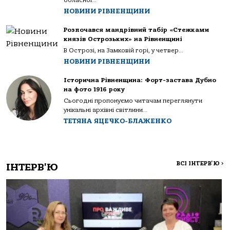
обласної...
НОВИНИ РІВНЕНЩИНИ
Розпочався мандрівний табір «Стежками
князів Острозьких» на Рівненщині
В Острозі, на Замковій горі, у четвер...
НОВИНИ РІВНЕНЩИНИ
Історична Рівненщина: Форт-застава Дубно
на фото 1916 року
Сьогодні пропонуємо читачам переглянути
унікальні архівні світлини...
ТЕТЯНА ЯЦЕЧКО-БЛАЖЕНКО
ВСІ ІНТЕРВ'Ю
>
ІНТЕРВ'Ю